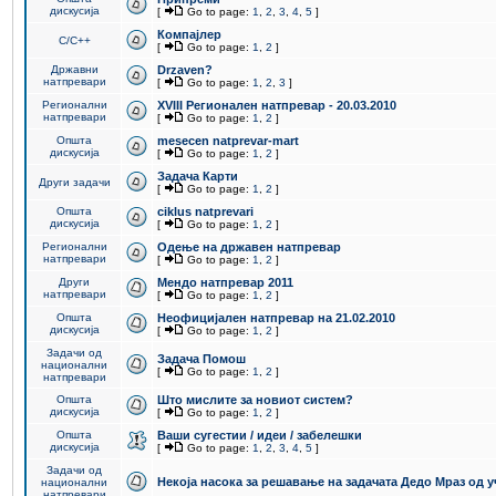
дискусија
[
Go to page:
1
,
2
,
3
,
4
,
5
]
Компајлер
C/C++
[
Go to page:
1
,
2
]
Државни
Drzaven?
натпревари
[
Go to page:
1
,
2
,
3
]
Регионални
XVIII Регионален натпревар - 20.03.2010
натпревари
[
Go to page:
1
,
2
]
Општа
mesecen natprevar-mart
дискусија
[
Go to page:
1
,
2
]
Задача Карти
Други задачи
[
Go to page:
1
,
2
]
Општа
ciklus natprevari
дискусија
[
Go to page:
1
,
2
]
Регионални
Одење на државен натпревар
натпревари
[
Go to page:
1
,
2
]
Други
Мендо натпревар 2011
натпревари
[
Go to page:
1
,
2
]
Општа
Неофицијален натпревар на 21.02.2010
дискусија
[
Go to page:
1
,
2
]
Задачи од
Задача Помош
национални
[
Go to page:
1
,
2
]
натпревари
Општа
Што мислите за новиот систем?
дискусија
[
Go to page:
1
,
2
]
Општа
Ваши сугестии / идеи / забелешки
дискусија
[
Go to page:
1
,
2
,
3
,
4
,
5
]
Задачи од
Некоја насока за решавање на задачата Дедо Мраз од 
национални
натпревари