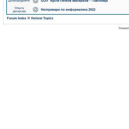
Добродојдовте!
ООУ "Крсте Петков Мисирков" - Гевгелија
Општа
Натпревари по информатика 2022
дискусија
»
Forum Index
Hottest Topics
Powered