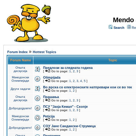
Mendo 
Search
Re
»
Forum Index
Hottest Topics
Forum Name
Topic
Општа
Предлози за следната година
дискусија
[
Go to page:
1
,
2
,
3
]
Македонски
Olimpijada
Олимпијади
[
Go to page:
1
,
2
,
3
,
4
,
5
]
Во врска со електронските натпревари кои се во тек
Други задачи
[
Go to page:
1
,
2
]
Општа
Прашања
дискусија
[
Go to page:
1
,
2
,
3
]
ПCУ "Јахја Кемал" - Скопје
Добродојдовте!
[
Go to page:
1
,
2
,
3
]
Македонски
Peticija
Олимпијади
[
Go to page:
1
,
2
]
СОУ Јане Сандански-Струмица
Добродојдовте!
[
Go to page:
1
,
2
]
Општа
Припреми