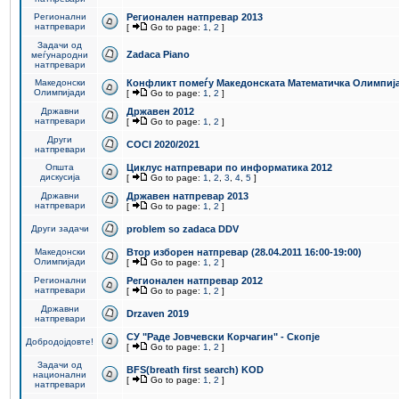
Регионални
Регионален натпревар 2013
натпревари
[
Go to page:
1
,
2
]
Задачи од
Zadaca Piano
меѓународни
натпревари
Македонски
Конфликт помеѓу Македонската Математичка Олимпиј
Олимпијади
[
Go to page:
1
,
2
]
Државни
Државен 2012
натпревари
[
Go to page:
1
,
2
]
Други
COCI 2020/2021
натпревари
Општа
Циклус натпревари по информатика 2012
дискусија
[
Go to page:
1
,
2
,
3
,
4
,
5
]
Државни
Државен натпревар 2013
натпревари
[
Go to page:
1
,
2
]
Други задачи
problem so zadaca DDV
Македонски
Втор изборен натпревар (28.04.2011 16:00-19:00)
Олимпијади
[
Go to page:
1
,
2
]
Регионални
Регионален натпревар 2012
натпревари
[
Go to page:
1
,
2
]
Државни
Drzaven 2019
натпревари
СУ "Раде Јовчевски Корчагин" - Скопје
Добродојдовте!
[
Go to page:
1
,
2
]
Задачи од
BFS(breath first search) KOD
национални
[
Go to page:
1
,
2
]
натпревари