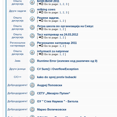
Општа
БОИ/ЈБОИ 2011
дискусија
[
Go to page:
1
,
2
,
3
]
milking cows
Други задачи
[
Go to page:
1
,
2
,
3
]
Општа
Решени задачи.
дискусија
[
Go to page:
1
,
2
]
Општа
Летна школа во организација на Сивус
дискусија
[
Go to page:
1
,
2
]
Општа
Тест натпревар на 24.03.2012
дискусија
[
Go to page:
1
,
2
]
Регионални
Регионален натпревар 2011
натпревари
[
Go to page:
1
,
2
]
Општа
informacii za natprevar
дискусија
[
Go to page:
1
,
2
]
Јава
Runtime Error (излезен код различен од 0)
Други јазици
C# Sum() i OverflowException
C/C++
kako do sprej protiv bubacki
Добродојдовте!
Андреј Поповски
Добродојдовте!
СЕТУ „Михајло Пупин“
Добродојдовте!
ОУ " Стив Наумов " - Битола
Добродојдовте!
Марио Величковски