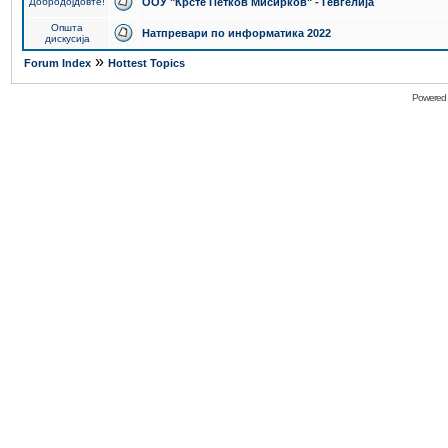
Добродојдовте!
ООУ "Крсте Петков Мисирков" - Гевгелија
Општа
Натпревари по информатика 2022
дискусија
»
Forum Index
Hottest Topics
Powered