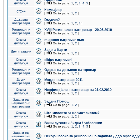
дискусија
[
Go to page:
1
,
2
,
3
,
4
,
5
]
Компајлер
C/C++
[
Go to page:
1
,
2
]
Државни
Drzaven?
натпревари
[
Go to page:
1
,
2
,
3
]
Регионални
XVIII Регионален натпревар - 20.03.2010
натпревари
[
Go to page:
1
,
2
]
Општа
mesecen natprevar-mart
дискусија
[
Go to page:
1
,
2
]
Задача Карти
Други задачи
[
Go to page:
1
,
2
]
Општа
ciklus natprevari
дискусија
[
Go to page:
1
,
2
]
Регионални
Одење на државен натпревар
натпревари
[
Go to page:
1
,
2
]
Други
Мендо натпревар 2011
натпревари
[
Go to page:
1
,
2
]
Општа
Неофицијален натпревар на 21.02.2010
дискусија
[
Go to page:
1
,
2
]
Задачи од
Задача Помош
национални
[
Go to page:
1
,
2
]
натпревари
Општа
Што мислите за новиот систем?
дискусија
[
Go to page:
1
,
2
]
Општа
Ваши сугестии / идеи / забелешки
дискусија
[
Go to page:
1
,
2
,
3
,
4
,
5
]
Задачи од
Некоја насока за решавање на задачата Дедо Мраз од 
национални
натпревари