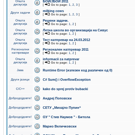
Општа
БОИ/ЈБОИ 2011
дискусија
[
Go to page:
1
,
2
,
3
]
milking cows
Други задачи
[
Go to page:
1
,
2
,
3
]
Општа
Решени задачи.
дискусија
[
Go to page:
1
,
2
]
Општа
Летна школа во организација на Сивус
дискусија
[
Go to page:
1
,
2
]
Општа
Тест натпревар на 24.03.2012
дискусија
[
Go to page:
1
,
2
]
Регионални
Регионален натпревар 2011
натпревари
[
Go to page:
1
,
2
]
Општа
informacii za natprevar
дискусија
[
Go to page:
1
,
2
]
Јава
Runtime Error (излезен код различен од 0)
Други јазици
C# Sum() i OverflowException
C/C++
kako do sprej protiv bubacki
Добродојдовте!
Андреј Поповски
Добродојдовте!
СЕТУ „Михајло Пупин“
Добродојдовте!
ОУ " Стив Наумов " - Битола
Добродојдовте!
Марио Величковски