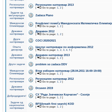
Регионални
Регионален натпревар 2013
натпревари
[
Go to page:
1
,
2
]
Задачи од
Zadaca Piano
меѓународни
натпревари
Македонски
Конфликт помеѓу Македонската Математичка Олимпиј
Олимпијади
[
Go to page:
1
,
2
]
Државни
Државен 2012
натпревари
[
Go to page:
1
,
2
]
Други
COCI 2020/2021
натпревари
Општа
Циклус натпревари по информатика 2012
дискусија
[
Go to page:
1
,
2
,
3
,
4
,
5
]
Државни
Државен натпревар 2013
натпревари
[
Go to page:
1
,
2
]
Други задачи
problem so zadaca DDV
Македонски
Втор изборен натпревар (28.04.2011 16:00-19:00)
Олимпијади
[
Go to page:
1
,
2
]
Регионални
Регионален натпревар 2012
натпревари
[
Go to page:
1
,
2
]
Државни
Drzaven 2019
натпревари
СУ "Раде Јовчевски Корчагин" - Скопје
Добродојдовте!
[
Go to page:
1
,
2
]
Задачи од
BFS(breath first search) KOD
национални
[
Go to page:
1
,
2
]
натпревари