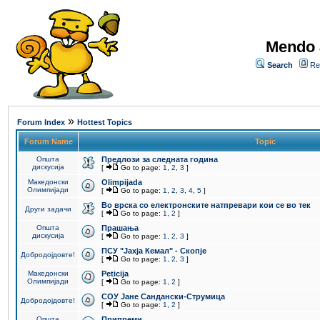
Mendo 
Search
Re
»
Forum Index
Hottest Topics
Forum Name
Topic
Општа
Предлози за следната година
дискусија
[
Go to page:
1
,
2
,
3
]
Македонски
Olimpijada
Олимпијади
[
Go to page:
1
,
2
,
3
,
4
,
5
]
Во врска со електронските натпревари кои се во тек
Други задачи
[
Go to page:
1
,
2
]
Општа
Прашања
дискусија
[
Go to page:
1
,
2
,
3
]
ПCУ "Јахја Кемал" - Скопје
Добродојдовте!
[
Go to page:
1
,
2
,
3
]
Македонски
Peticija
Олимпијади
[
Go to page:
1
,
2
]
СОУ Јане Сандански-Струмица
Добродојдовте!
[
Go to page:
1
,
2
]
Општа
Припреми