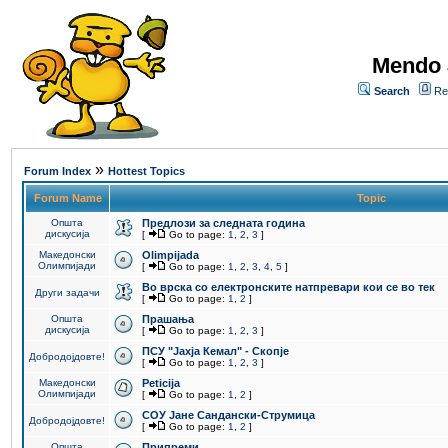
Mendo 
Search
Re
»
Forum Index
Hottest Topics
Forum Name
Topic
Општа
Предлози за следната година
дискусија
[
Go to page:
1
,
2
,
3
]
Македонски
Olimpijada
Олимпијади
[
Go to page:
1
,
2
,
3
,
4
,
5
]
Во врска со електронските натпревари кои се во тек
Други задачи
[
Go to page:
1
,
2
]
Општа
Прашања
дискусија
[
Go to page:
1
,
2
,
3
]
ПCУ "Јахја Кемал" - Скопје
Добродојдовте!
[
Go to page:
1
,
2
,
3
]
Македонски
Peticija
Олимпијади
[
Go to page:
1
,
2
]
СОУ Јане Сандански-Струмица
Добродојдовте!
[
Go to page:
1
,
2
]
Општа
Припреми