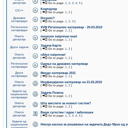
дискусија
[
Go to page:
1
,
2
,
3
,
4
,
5
]
Компајлер
C/C++
[
Go to page:
1
,
2
]
Државни
Drzaven?
натпревари
[
Go to page:
1
,
2
,
3
]
Регионални
XVIII Регионален натпревар - 20.03.2010
натпревари
[
Go to page:
1
,
2
]
Општа
mesecen natprevar-mart
дискусија
[
Go to page:
1
,
2
]
Задача Карти
Други задачи
[
Go to page:
1
,
2
]
Општа
ciklus natprevari
дискусија
[
Go to page:
1
,
2
]
Регионални
Одење на државен натпревар
натпревари
[
Go to page:
1
,
2
]
Други
Мендо натпревар 2011
натпревари
[
Go to page:
1
,
2
]
Општа
Неофицијален натпревар на 21.02.2010
дискусија
[
Go to page:
1
,
2
]
Задачи од
Задача Помош
национални
[
Go to page:
1
,
2
]
натпревари
Општа
Што мислите за новиот систем?
дискусија
[
Go to page:
1
,
2
]
Општа
Ваши сугестии / идеи / забелешки
дискусија
[
Go to page:
1
,
2
,
3
,
4
,
5
]
Задачи од
Некоја насока за решавање на задачата Дедо Мраз од 
национални
натпревари