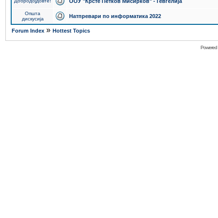
Добродојдовте!
ООУ "Крсте Петков Мисирков" - Гевгелија
Општа
Натпревари по информатика 2022
дискусија
»
Forum Index
Hottest Topics
Powered