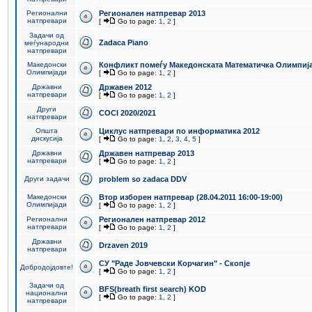
Регионални
Регионален натпревар 2013
натпревари
[
Go to page:
1
,
2
]
Задачи од
Zadaca Piano
меѓународни
натпревари
Македонски
Конфликт помеѓу Македонската Математичка Олимпиј
Олимпијади
[
Go to page:
1
,
2
]
Државни
Државен 2012
натпревари
[
Go to page:
1
,
2
]
Други
COCI 2020/2021
натпревари
Општа
Циклус натпревари по информатика 2012
дискусија
[
Go to page:
1
,
2
,
3
,
4
,
5
]
Државни
Државен натпревар 2013
натпревари
[
Go to page:
1
,
2
]
Други задачи
problem so zadaca DDV
Македонски
Втор изборен натпревар (28.04.2011 16:00-19:00)
Олимпијади
[
Go to page:
1
,
2
]
Регионални
Регионален натпревар 2012
натпревари
[
Go to page:
1
,
2
]
Државни
Drzaven 2019
натпревари
СУ "Раде Јовчевски Корчагин" - Скопје
Добродојдовте!
[
Go to page:
1
,
2
]
Задачи од
BFS(breath first search) KOD
национални
[
Go to page:
1
,
2
]
натпревари