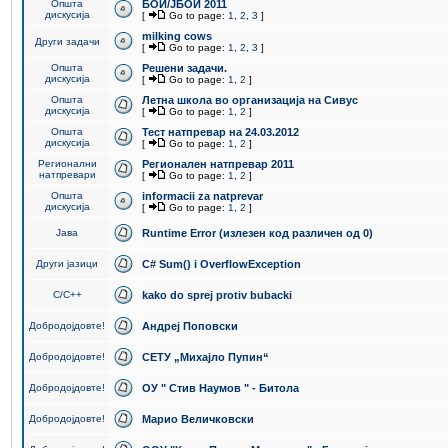
Општа
БОИ/ЈБОИ 2011
дискусија
[
Go to page:
1
,
2
,
3
]
milking cows
Други задачи
[
Go to page:
1
,
2
,
3
]
Општа
Решени задачи.
дискусија
[
Go to page:
1
,
2
]
Општа
Летна школа во организација на Сивус
дискусија
[
Go to page:
1
,
2
]
Општа
Тест натпревар на 24.03.2012
дискусија
[
Go to page:
1
,
2
]
Регионални
Регионален натпревар 2011
натпревари
[
Go to page:
1
,
2
]
Општа
informacii za natprevar
дискусија
[
Go to page:
1
,
2
]
Јава
Runtime Error (излезен код различен од 0)
Други јазици
C# Sum() i OverflowException
C/C++
kako do sprej protiv bubacki
Добродојдовте!
Андреј Поповски
Добродојдовте!
СЕТУ „Михајло Пупин“
Добродојдовте!
ОУ " Стив Наумов " - Битола
Добродојдовте!
Марио Величковски