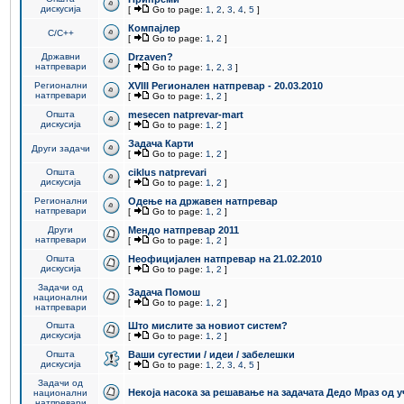
дискусија
[
Go to page:
1
,
2
,
3
,
4
,
5
]
Компајлер
C/C++
[
Go to page:
1
,
2
]
Државни
Drzaven?
натпревари
[
Go to page:
1
,
2
,
3
]
Регионални
XVIII Регионален натпревар - 20.03.2010
натпревари
[
Go to page:
1
,
2
]
Општа
mesecen natprevar-mart
дискусија
[
Go to page:
1
,
2
]
Задача Карти
Други задачи
[
Go to page:
1
,
2
]
Општа
ciklus natprevari
дискусија
[
Go to page:
1
,
2
]
Регионални
Одење на државен натпревар
натпревари
[
Go to page:
1
,
2
]
Други
Мендо натпревар 2011
натпревари
[
Go to page:
1
,
2
]
Општа
Неофицијален натпревар на 21.02.2010
дискусија
[
Go to page:
1
,
2
]
Задачи од
Задача Помош
национални
[
Go to page:
1
,
2
]
натпревари
Општа
Што мислите за новиот систем?
дискусија
[
Go to page:
1
,
2
]
Општа
Ваши сугестии / идеи / забелешки
дискусија
[
Go to page:
1
,
2
,
3
,
4
,
5
]
Задачи од
Некоја насока за решавање на задачата Дедо Мраз од 
национални
натпревари