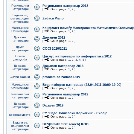
Регионални
Регионален натпревар 2013
натпревари
[
Go to page:
1
,
2
]
Задачи од
Zadaca Piano
меѓународни
натпревари
Македонски
Конфликт помеѓу Македонската Математичка Олимпиј
Олимпијади
[
Go to page:
1
,
2
]
Државни
Државен 2012
натпревари
[
Go to page:
1
,
2
]
Други
COCI 2020/2021
натпревари
Општа
Циклус натпревари по информатика 2012
дискусија
[
Go to page:
1
,
2
,
3
,
4
,
5
]
Државни
Државен натпревар 2013
натпревари
[
Go to page:
1
,
2
]
Други задачи
problem so zadaca DDV
Македонски
Втор изборен натпревар (28.04.2011 16:00-19:00)
Олимпијади
[
Go to page:
1
,
2
]
Регионални
Регионален натпревар 2012
натпревари
[
Go to page:
1
,
2
]
Државни
Drzaven 2019
натпревари
СУ "Раде Јовчевски Корчагин" - Скопје
Добродојдовте!
[
Go to page:
1
,
2
]
Задачи од
BFS(breath first search) KOD
национални
[
Go to page:
1
,
2
]
натпревари