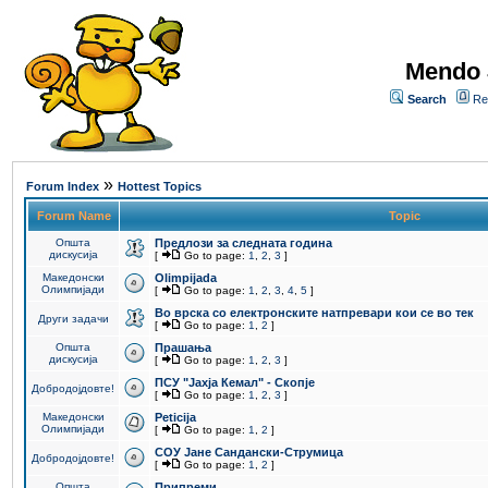
Mendo 
Search
Re
»
Forum Index
Hottest Topics
Forum Name
Topic
Општа
Предлози за следната година
дискусија
[
Go to page:
1
,
2
,
3
]
Македонски
Olimpijada
Олимпијади
[
Go to page:
1
,
2
,
3
,
4
,
5
]
Во врска со електронските натпревари кои се во тек
Други задачи
[
Go to page:
1
,
2
]
Општа
Прашања
дискусија
[
Go to page:
1
,
2
,
3
]
ПCУ "Јахја Кемал" - Скопје
Добродојдовте!
[
Go to page:
1
,
2
,
3
]
Македонски
Peticija
Олимпијади
[
Go to page:
1
,
2
]
СОУ Јане Сандански-Струмица
Добродојдовте!
[
Go to page:
1
,
2
]
Општа
Припреми