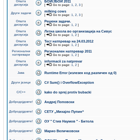
Општа
БОИ/ЈБОИ 2011
дискусија
[
Go to page:
1
,
2
,
3
]
milking cows
Други задачи
[
Go to page:
1
,
2
,
3
]
Општа
Решени задачи.
дискусија
[
Go to page:
1
,
2
]
Општа
Летна школа во организација на Сивус
дискусија
[
Go to page:
1
,
2
]
Општа
Тест натпревар на 24.03.2012
дискусија
[
Go to page:
1
,
2
]
Регионални
Регионален натпревар 2011
натпревари
[
Go to page:
1
,
2
]
Општа
informacii za natprevar
дискусија
[
Go to page:
1
,
2
]
Јава
Runtime Error (излезен код различен од 0)
Други јазици
C# Sum() i OverflowException
C/C++
kako do sprej protiv bubacki
Добродојдовте!
Андреј Поповски
Добродојдовте!
СЕТУ „Михајло Пупин“
Добродојдовте!
ОУ " Стив Наумов " - Битола
Добродојдовте!
Марио Величковски