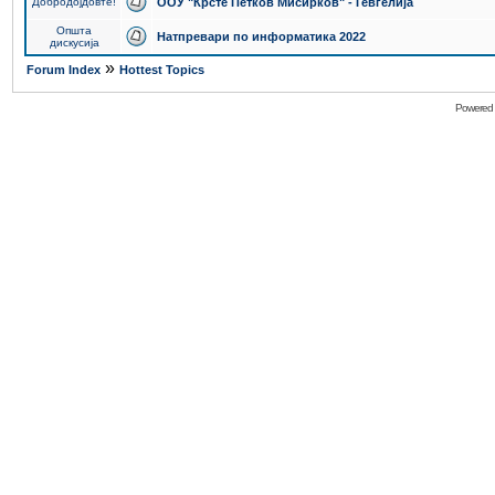
Добродојдовте!
ООУ "Крсте Петков Мисирков" - Гевгелија
Општа
Натпревари по информатика 2022
дискусија
»
Forum Index
Hottest Topics
Powered