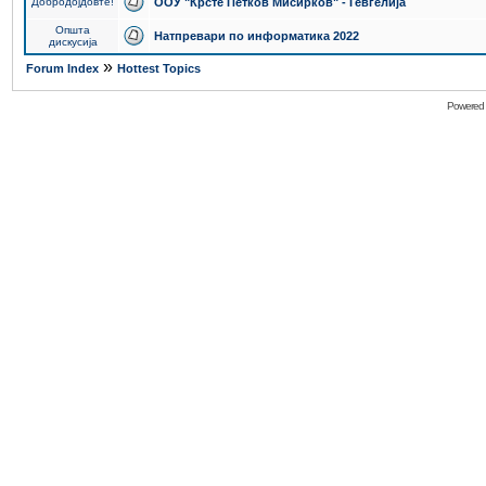
Добродојдовте!
ООУ "Крсте Петков Мисирков" - Гевгелија
Општа
Натпревари по информатика 2022
дискусија
»
Forum Index
Hottest Topics
Powered