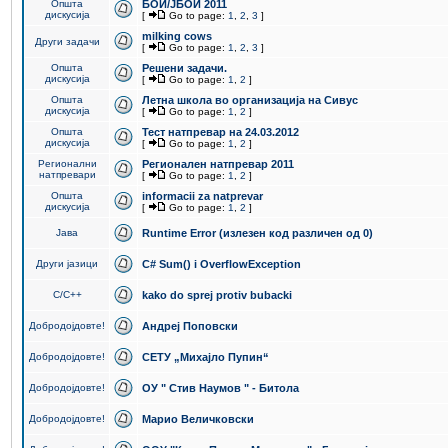
Општа
БОИ/ЈБОИ 2011
дискусија
[
Go to page:
1
,
2
,
3
]
milking cows
Други задачи
[
Go to page:
1
,
2
,
3
]
Општа
Решени задачи.
дискусија
[
Go to page:
1
,
2
]
Општа
Летна школа во организација на Сивус
дискусија
[
Go to page:
1
,
2
]
Општа
Тест натпревар на 24.03.2012
дискусија
[
Go to page:
1
,
2
]
Регионални
Регионален натпревар 2011
натпревари
[
Go to page:
1
,
2
]
Општа
informacii za natprevar
дискусија
[
Go to page:
1
,
2
]
Јава
Runtime Error (излезен код различен од 0)
Други јазици
C# Sum() i OverflowException
C/C++
kako do sprej protiv bubacki
Добродојдовте!
Андреј Поповски
Добродојдовте!
СЕТУ „Михајло Пупин“
Добродојдовте!
ОУ " Стив Наумов " - Битола
Добродојдовте!
Марио Величковски