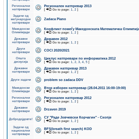
Регионални
Регионален натпревар 2013
натпревари
[
Go to page:
1
,
2
]
Задачи од
Zadaca Piano
меѓународни
натпревари
Македонски
Конфликт помеѓу Македонската Математичка Олимпиј
Олимпијади
[
Go to page:
1
,
2
]
Државни
Државен 2012
натпревари
[
Go to page:
1
,
2
]
Други
COCI 2020/2021
натпревари
Општа
Циклус натпревари по информатика 2012
дискусија
[
Go to page:
1
,
2
,
3
,
4
,
5
]
Државни
Државен натпревар 2013
натпревари
[
Go to page:
1
,
2
]
Други задачи
problem so zadaca DDV
Македонски
Втор изборен натпревар (28.04.2011 16:00-19:00)
Олимпијади
[
Go to page:
1
,
2
]
Регионални
Регионален натпревар 2012
натпревари
[
Go to page:
1
,
2
]
Државни
Drzaven 2019
натпревари
СУ "Раде Јовчевски Корчагин" - Скопје
Добродојдовте!
[
Go to page:
1
,
2
]
Задачи од
BFS(breath first search) KOD
национални
[
Go to page:
1
,
2
]
натпревари