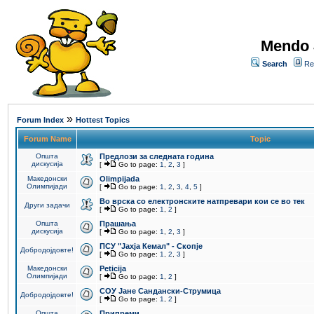
Mendo 
Search
Re
»
Forum Index
Hottest Topics
Forum Name
Topic
Општа
Предлози за следната година
дискусија
[
Go to page:
1
,
2
,
3
]
Македонски
Olimpijada
Олимпијади
[
Go to page:
1
,
2
,
3
,
4
,
5
]
Во врска со електронските натпревари кои се во тек
Други задачи
[
Go to page:
1
,
2
]
Општа
Прашања
дискусија
[
Go to page:
1
,
2
,
3
]
ПCУ "Јахја Кемал" - Скопје
Добродојдовте!
[
Go to page:
1
,
2
,
3
]
Македонски
Peticija
Олимпијади
[
Go to page:
1
,
2
]
СОУ Јане Сандански-Струмица
Добродојдовте!
[
Go to page:
1
,
2
]
Општа
Припреми