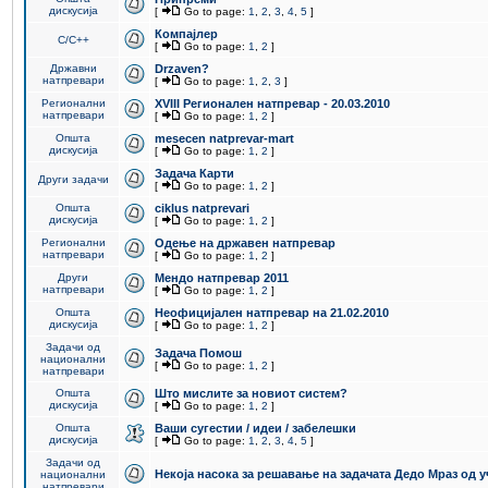
дискусија
[
Go to page:
1
,
2
,
3
,
4
,
5
]
Компајлер
C/C++
[
Go to page:
1
,
2
]
Државни
Drzaven?
натпревари
[
Go to page:
1
,
2
,
3
]
Регионални
XVIII Регионален натпревар - 20.03.2010
натпревари
[
Go to page:
1
,
2
]
Општа
mesecen natprevar-mart
дискусија
[
Go to page:
1
,
2
]
Задача Карти
Други задачи
[
Go to page:
1
,
2
]
Општа
ciklus natprevari
дискусија
[
Go to page:
1
,
2
]
Регионални
Одење на државен натпревар
натпревари
[
Go to page:
1
,
2
]
Други
Мендо натпревар 2011
натпревари
[
Go to page:
1
,
2
]
Општа
Неофицијален натпревар на 21.02.2010
дискусија
[
Go to page:
1
,
2
]
Задачи од
Задача Помош
национални
[
Go to page:
1
,
2
]
натпревари
Општа
Што мислите за новиот систем?
дискусија
[
Go to page:
1
,
2
]
Општа
Ваши сугестии / идеи / забелешки
дискусија
[
Go to page:
1
,
2
,
3
,
4
,
5
]
Задачи од
Некоја насока за решавање на задачата Дедо Мраз од 
национални
натпревари