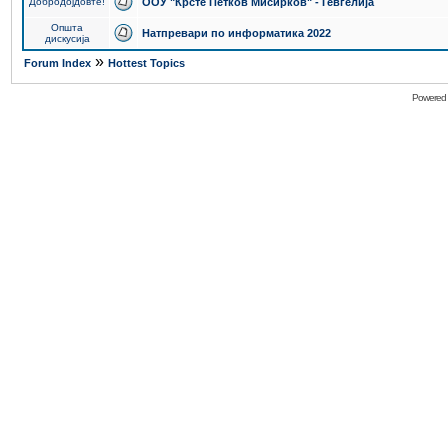
Добродојдовте!
ООУ "Крсте Петков Мисирков" - Гевгелија
Општа
Натпревари по информатика 2022
дискусија
»
Forum Index
Hottest Topics
Powered