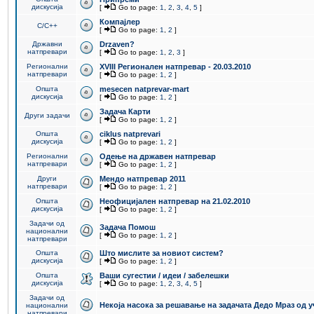
дискусија
[
Go to page:
1
,
2
,
3
,
4
,
5
]
Компајлер
C/C++
[
Go to page:
1
,
2
]
Државни
Drzaven?
натпревари
[
Go to page:
1
,
2
,
3
]
Регионални
XVIII Регионален натпревар - 20.03.2010
натпревари
[
Go to page:
1
,
2
]
Општа
mesecen natprevar-mart
дискусија
[
Go to page:
1
,
2
]
Задача Карти
Други задачи
[
Go to page:
1
,
2
]
Општа
ciklus natprevari
дискусија
[
Go to page:
1
,
2
]
Регионални
Одење на државен натпревар
натпревари
[
Go to page:
1
,
2
]
Други
Мендо натпревар 2011
натпревари
[
Go to page:
1
,
2
]
Општа
Неофицијален натпревар на 21.02.2010
дискусија
[
Go to page:
1
,
2
]
Задачи од
Задача Помош
национални
[
Go to page:
1
,
2
]
натпревари
Општа
Што мислите за новиот систем?
дискусија
[
Go to page:
1
,
2
]
Општа
Ваши сугестии / идеи / забелешки
дискусија
[
Go to page:
1
,
2
,
3
,
4
,
5
]
Задачи од
Некоја насока за решавање на задачата Дедо Мраз од 
национални
натпревари