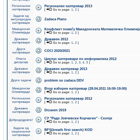
Регионални
Регионален натпревар 2013
натпревари
[
Go to page:
1
,
2
]
Задачи од
Zadaca Piano
меѓународни
натпревари
Македонски
Конфликт помеѓу Македонската Математичка Олимпиј
Олимпијади
[
Go to page:
1
,
2
]
Државни
Државен 2012
натпревари
[
Go to page:
1
,
2
]
Други
COCI 2020/2021
натпревари
Општа
Циклус натпревари по информатика 2012
дискусија
[
Go to page:
1
,
2
,
3
,
4
,
5
]
Државни
Државен натпревар 2013
натпревари
[
Go to page:
1
,
2
]
Други задачи
problem so zadaca DDV
Македонски
Втор изборен натпревар (28.04.2011 16:00-19:00)
Олимпијади
[
Go to page:
1
,
2
]
Регионални
Регионален натпревар 2012
натпревари
[
Go to page:
1
,
2
]
Државни
Drzaven 2019
натпревари
СУ "Раде Јовчевски Корчагин" - Скопје
Добродојдовте!
[
Go to page:
1
,
2
]
Задачи од
BFS(breath first search) KOD
национални
[
Go to page:
1
,
2
]
натпревари