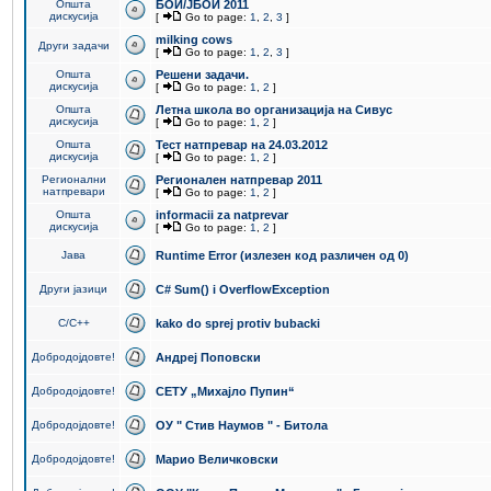
Општа
БОИ/ЈБОИ 2011
дискусија
[
Go to page:
1
,
2
,
3
]
milking cows
Други задачи
[
Go to page:
1
,
2
,
3
]
Општа
Решени задачи.
дискусија
[
Go to page:
1
,
2
]
Општа
Летна школа во организација на Сивус
дискусија
[
Go to page:
1
,
2
]
Општа
Тест натпревар на 24.03.2012
дискусија
[
Go to page:
1
,
2
]
Регионални
Регионален натпревар 2011
натпревари
[
Go to page:
1
,
2
]
Општа
informacii za natprevar
дискусија
[
Go to page:
1
,
2
]
Јава
Runtime Error (излезен код различен од 0)
Други јазици
C# Sum() i OverflowException
C/C++
kako do sprej protiv bubacki
Добродојдовте!
Андреј Поповски
Добродојдовте!
СЕТУ „Михајло Пупин“
Добродојдовте!
ОУ " Стив Наумов " - Битола
Добродојдовте!
Марио Величковски