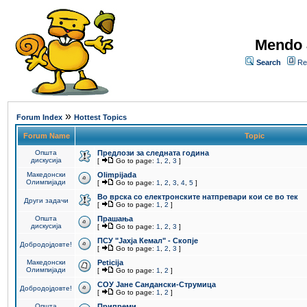
Mendo 
Search
Re
»
Forum Index
Hottest Topics
Forum Name
Topic
Општа
Предлози за следната година
дискусија
[
Go to page:
1
,
2
,
3
]
Македонски
Olimpijada
Олимпијади
[
Go to page:
1
,
2
,
3
,
4
,
5
]
Во врска со електронските натпревари кои се во тек
Други задачи
[
Go to page:
1
,
2
]
Општа
Прашања
дискусија
[
Go to page:
1
,
2
,
3
]
ПCУ "Јахја Кемал" - Скопје
Добродојдовте!
[
Go to page:
1
,
2
,
3
]
Македонски
Peticija
Олимпијади
[
Go to page:
1
,
2
]
СОУ Јане Сандански-Струмица
Добродојдовте!
[
Go to page:
1
,
2
]
Општа
Припреми