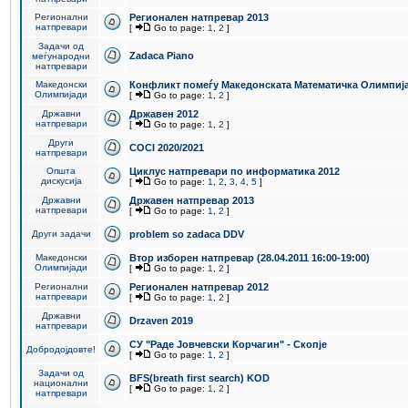
Регионални
Регионален натпревар 2013
натпревари
[
Go to page:
1
,
2
]
Задачи од
Zadaca Piano
меѓународни
натпревари
Македонски
Конфликт помеѓу Македонската Математичка Олимпиј
Олимпијади
[
Go to page:
1
,
2
]
Државни
Државен 2012
натпревари
[
Go to page:
1
,
2
]
Други
COCI 2020/2021
натпревари
Општа
Циклус натпревари по информатика 2012
дискусија
[
Go to page:
1
,
2
,
3
,
4
,
5
]
Државни
Државен натпревар 2013
натпревари
[
Go to page:
1
,
2
]
Други задачи
problem so zadaca DDV
Македонски
Втор изборен натпревар (28.04.2011 16:00-19:00)
Олимпијади
[
Go to page:
1
,
2
]
Регионални
Регионален натпревар 2012
натпревари
[
Go to page:
1
,
2
]
Државни
Drzaven 2019
натпревари
СУ "Раде Јовчевски Корчагин" - Скопје
Добродојдовте!
[
Go to page:
1
,
2
]
Задачи од
BFS(breath first search) KOD
национални
[
Go to page:
1
,
2
]
натпревари