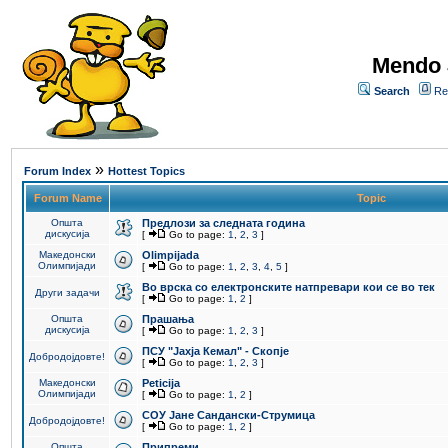
Mendo 
Search
Re
»
Forum Index
Hottest Topics
Forum Name
Topic
Општа
Предлози за следната година
дискусија
[
Go to page:
1
,
2
,
3
]
Македонски
Olimpijada
Олимпијади
[
Go to page:
1
,
2
,
3
,
4
,
5
]
Во врска со електронските натпревари кои се во тек
Други задачи
[
Go to page:
1
,
2
]
Општа
Прашања
дискусија
[
Go to page:
1
,
2
,
3
]
ПCУ "Јахја Кемал" - Скопје
Добродојдовте!
[
Go to page:
1
,
2
,
3
]
Македонски
Peticija
Олимпијади
[
Go to page:
1
,
2
]
СОУ Јане Сандански-Струмица
Добродојдовте!
[
Go to page:
1
,
2
]
Општа
Припреми