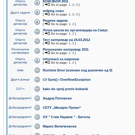
Општа
БОИ/ЈБОИ 2011
дискусија
[
Go to page:
1
,
2
,
3
]
milking cows
Други задачи
[
Go to page:
1
,
2
,
3
]
Општа
Решени задачи.
дискусија
[
Go to page:
1
,
2
]
Општа
Летна школа во организација на Сивус
дискусија
[
Go to page:
1
,
2
]
Општа
Тест натпревар на 24.03.2012
дискусија
[
Go to page:
1
,
2
]
Регионални
Регионален натпревар 2011
натпревари
[
Go to page:
1
,
2
]
Општа
informacii za natprevar
дискусија
[
Go to page:
1
,
2
]
Јава
Runtime Error (излезен код различен од 0)
Други јазици
C# Sum() i OverflowException
C/C++
kako do sprej protiv bubacki
Добродојдовте!
Андреј Поповски
Добродојдовте!
СЕТУ „Михајло Пупин“
Добродојдовте!
ОУ " Стив Наумов " - Битола
Добродојдовте!
Марио Величковски