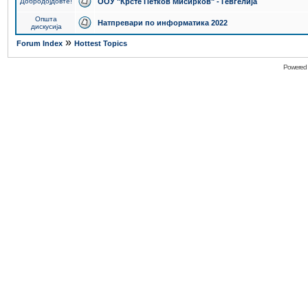
Добродојдовте!
ООУ "Крсте Петков Мисирков" - Гевгелија
Општа
Натпревари по информатика 2022
дискусија
»
Forum Index
Hottest Topics
Powered