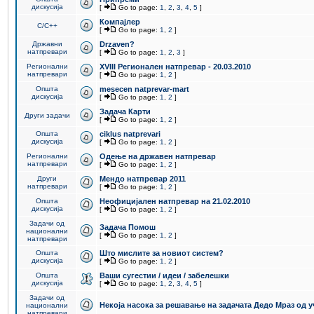
дискусија
[
Go to page:
1
,
2
,
3
,
4
,
5
]
Компајлер
C/C++
[
Go to page:
1
,
2
]
Државни
Drzaven?
натпревари
[
Go to page:
1
,
2
,
3
]
Регионални
XVIII Регионален натпревар - 20.03.2010
натпревари
[
Go to page:
1
,
2
]
Општа
mesecen natprevar-mart
дискусија
[
Go to page:
1
,
2
]
Задача Карти
Други задачи
[
Go to page:
1
,
2
]
Општа
ciklus natprevari
дискусија
[
Go to page:
1
,
2
]
Регионални
Одење на државен натпревар
натпревари
[
Go to page:
1
,
2
]
Други
Мендо натпревар 2011
натпревари
[
Go to page:
1
,
2
]
Општа
Неофицијален натпревар на 21.02.2010
дискусија
[
Go to page:
1
,
2
]
Задачи од
Задача Помош
национални
[
Go to page:
1
,
2
]
натпревари
Општа
Што мислите за новиот систем?
дискусија
[
Go to page:
1
,
2
]
Општа
Ваши сугестии / идеи / забелешки
дискусија
[
Go to page:
1
,
2
,
3
,
4
,
5
]
Задачи од
Некоја насока за решавање на задачата Дедо Мраз од 
национални
натпревари