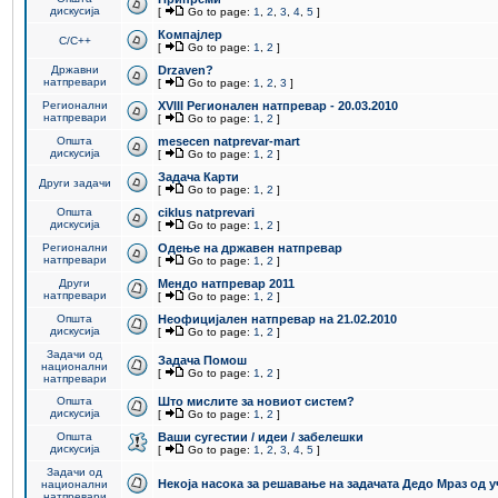
дискусија
[
Go to page:
1
,
2
,
3
,
4
,
5
]
Компајлер
C/C++
[
Go to page:
1
,
2
]
Државни
Drzaven?
натпревари
[
Go to page:
1
,
2
,
3
]
Регионални
XVIII Регионален натпревар - 20.03.2010
натпревари
[
Go to page:
1
,
2
]
Општа
mesecen natprevar-mart
дискусија
[
Go to page:
1
,
2
]
Задача Карти
Други задачи
[
Go to page:
1
,
2
]
Општа
ciklus natprevari
дискусија
[
Go to page:
1
,
2
]
Регионални
Одење на државен натпревар
натпревари
[
Go to page:
1
,
2
]
Други
Мендо натпревар 2011
натпревари
[
Go to page:
1
,
2
]
Општа
Неофицијален натпревар на 21.02.2010
дискусија
[
Go to page:
1
,
2
]
Задачи од
Задача Помош
национални
[
Go to page:
1
,
2
]
натпревари
Општа
Што мислите за новиот систем?
дискусија
[
Go to page:
1
,
2
]
Општа
Ваши сугестии / идеи / забелешки
дискусија
[
Go to page:
1
,
2
,
3
,
4
,
5
]
Задачи од
Некоја насока за решавање на задачата Дедо Мраз од 
национални
натпревари