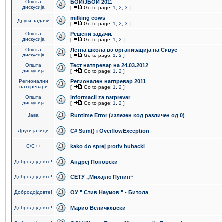
Општа
БОИ/ЈБОИ 2011
дискусија
[
Go to page:
1
,
2
,
3
]
milking cows
Други задачи
[
Go to page:
1
,
2
,
3
]
Општа
Решени задачи.
дискусија
[
Go to page:
1
,
2
]
Општа
Летна школа во организација на Сивус
дискусија
[
Go to page:
1
,
2
]
Општа
Тест натпревар на 24.03.2012
дискусија
[
Go to page:
1
,
2
]
Регионални
Регионален натпревар 2011
натпревари
[
Go to page:
1
,
2
]
Општа
informacii za natprevar
дискусија
[
Go to page:
1
,
2
]
Јава
Runtime Error (излезен код различен од 0)
Други јазици
C# Sum() i OverflowException
C/C++
kako do sprej protiv bubacki
Добродојдовте!
Андреј Поповски
Добродојдовте!
СЕТУ „Михајло Пупин“
Добродојдовте!
ОУ " Стив Наумов " - Битола
Добродојдовте!
Марио Величковски