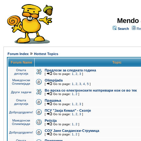
Mendo 
Search
Re
»
Forum Index
Hottest Topics
Forum Name
Topic
Општа
Предлози за следната година
дискусија
[
Go to page:
1
,
2
,
3
]
Македонски
Olimpijada
Олимпијади
[
Go to page:
1
,
2
,
3
,
4
,
5
]
Во врска со електронските натпревари кои се во тек
Други задачи
[
Go to page:
1
,
2
]
Општа
Прашања
дискусија
[
Go to page:
1
,
2
,
3
]
ПCУ "Јахја Кемал" - Скопје
Добродојдовте!
[
Go to page:
1
,
2
,
3
]
Македонски
Peticija
Олимпијади
[
Go to page:
1
,
2
]
СОУ Јане Сандански-Струмица
Добродојдовте!
[
Go to page:
1
,
2
]
Општа
Припреми