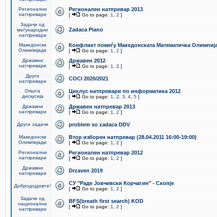
Регионални
Регионален натпревар 2013
натпревари
[
Go to page:
1
,
2
]
Задачи од
Zadaca Piano
меѓународни
натпревари
Македонски
Конфликт помеѓу Македонската Математичка Олимпиј
Олимпијади
[
Go to page:
1
,
2
]
Државни
Државен 2012
натпревари
[
Go to page:
1
,
2
]
Други
COCI 2020/2021
натпревари
Општа
Циклус натпревари по информатика 2012
дискусија
[
Go to page:
1
,
2
,
3
,
4
,
5
]
Државни
Државен натпревар 2013
натпревари
[
Go to page:
1
,
2
]
Други задачи
problem so zadaca DDV
Македонски
Втор изборен натпревар (28.04.2011 16:00-19:00)
Олимпијади
[
Go to page:
1
,
2
]
Регионални
Регионален натпревар 2012
натпревари
[
Go to page:
1
,
2
]
Државни
Drzaven 2019
натпревари
СУ "Раде Јовчевски Корчагин" - Скопје
Добродојдовте!
[
Go to page:
1
,
2
]
Задачи од
BFS(breath first search) KOD
национални
[
Go to page:
1
,
2
]
натпревари