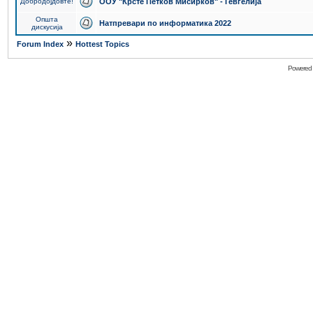
Добродојдовте!
ООУ "Крсте Петков Мисирков" - Гевгелија
Општа
Натпревари по информатика 2022
дискусија
»
Forum Index
Hottest Topics
Powered