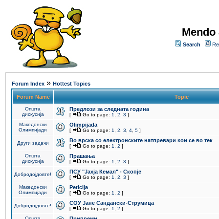
Mendo 
Search
Re
»
Forum Index
Hottest Topics
Forum Name
Topic
Општа
Предлози за следната година
дискусија
[
Go to page:
1
,
2
,
3
]
Македонски
Olimpijada
Олимпијади
[
Go to page:
1
,
2
,
3
,
4
,
5
]
Во врска со електронските натпревари кои се во тек
Други задачи
[
Go to page:
1
,
2
]
Општа
Прашања
дискусија
[
Go to page:
1
,
2
,
3
]
ПCУ "Јахја Кемал" - Скопје
Добродојдовте!
[
Go to page:
1
,
2
,
3
]
Македонски
Peticija
Олимпијади
[
Go to page:
1
,
2
]
СОУ Јане Сандански-Струмица
Добродојдовте!
[
Go to page:
1
,
2
]
Општа
Припреми