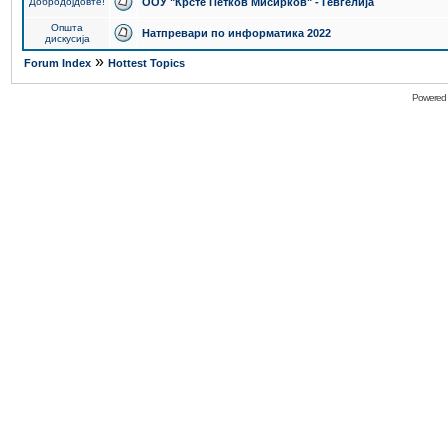
Добродојдовте!
ООУ "Крсте Петков Мисирков" - Гевгелија
Општа
Натпревари по информатика 2022
дискусија
»
Forum Index
Hottest Topics
Powered