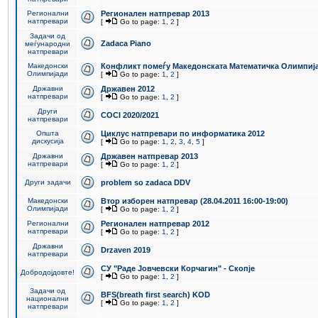
Регионални
Регионален натпревар 2013
натпревари
[
Go to page:
1
,
2
]
Задачи од
Zadaca Piano
меѓународни
натпревари
Македонски
Конфликт помеѓу Македонската Математичка Олимпиј
Олимпијади
[
Go to page:
1
,
2
]
Државни
Државен 2012
натпревари
[
Go to page:
1
,
2
]
Други
COCI 2020/2021
натпревари
Општа
Циклус натпревари по информатика 2012
дискусија
[
Go to page:
1
,
2
,
3
,
4
,
5
]
Државни
Државен натпревар 2013
натпревари
[
Go to page:
1
,
2
]
Други задачи
problem so zadaca DDV
Македонски
Втор изборен натпревар (28.04.2011 16:00-19:00)
Олимпијади
[
Go to page:
1
,
2
]
Регионални
Регионален натпревар 2012
натпревари
[
Go to page:
1
,
2
]
Државни
Drzaven 2019
натпревари
СУ "Раде Јовчевски Корчагин" - Скопје
Добродојдовте!
[
Go to page:
1
,
2
]
Задачи од
BFS(breath first search) KOD
национални
[
Go to page:
1
,
2
]
натпревари