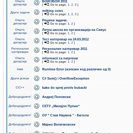
Општа
БОИ/ЈБОИ 2011
дискусија
[
Go to page:
1
,
2
,
3
]
milking cows
Други задачи
[
Go to page:
1
,
2
,
3
]
Општа
Решени задачи.
дискусија
[
Go to page:
1
,
2
]
Општа
Летна школа во организација на Сивус
дискусија
[
Go to page:
1
,
2
]
Општа
Тест натпревар на 24.03.2012
дискусија
[
Go to page:
1
,
2
]
Регионални
Регионален натпревар 2011
натпревари
[
Go to page:
1
,
2
]
Општа
informacii za natprevar
дискусија
[
Go to page:
1
,
2
]
Јава
Runtime Error (излезен код различен од 0)
Други јазици
C# Sum() i OverflowException
C/C++
kako do sprej protiv bubacki
Добродојдовте!
Андреј Поповски
Добродојдовте!
СЕТУ „Михајло Пупин“
Добродојдовте!
ОУ " Стив Наумов " - Битола
Добродојдовте!
Марио Величковски