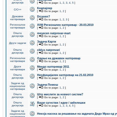
дискусија
[
Go to page:
1
,
2
,
3
,
4
,
5
]
Компајлер
C/C++
[
Go to page:
1
,
2
]
Државни
Drzaven?
натпревари
[
Go to page:
1
,
2
,
3
]
Регионални
XVIII Регионален натпревар - 20.03.2010
натпревари
[
Go to page:
1
,
2
]
Општа
mesecen natprevar-mart
дискусија
[
Go to page:
1
,
2
]
Задача Карти
Други задачи
[
Go to page:
1
,
2
]
Општа
ciklus natprevari
дискусија
[
Go to page:
1
,
2
]
Регионални
Одење на државен натпревар
натпревари
[
Go to page:
1
,
2
]
Други
Мендо натпревар 2011
натпревари
[
Go to page:
1
,
2
]
Општа
Неофицијален натпревар на 21.02.2010
дискусија
[
Go to page:
1
,
2
]
Задачи од
Задача Помош
национални
[
Go to page:
1
,
2
]
натпревари
Општа
Што мислите за новиот систем?
дискусија
[
Go to page:
1
,
2
]
Општа
Ваши сугестии / идеи / забелешки
дискусија
[
Go to page:
1
,
2
,
3
,
4
,
5
]
Задачи од
Некоја насока за решавање на задачата Дедо Мраз од 
национални
натпревари