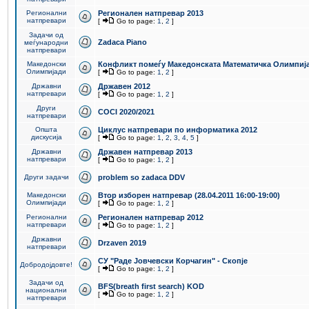
Регионални
Регионален натпревар 2013
натпревари
[
Go to page:
1
,
2
]
Задачи од
Zadaca Piano
меѓународни
натпревари
Македонски
Конфликт помеѓу Македонската Математичка Олимпиј
Олимпијади
[
Go to page:
1
,
2
]
Државни
Државен 2012
натпревари
[
Go to page:
1
,
2
]
Други
COCI 2020/2021
натпревари
Општа
Циклус натпревари по информатика 2012
дискусија
[
Go to page:
1
,
2
,
3
,
4
,
5
]
Државни
Државен натпревар 2013
натпревари
[
Go to page:
1
,
2
]
Други задачи
problem so zadaca DDV
Македонски
Втор изборен натпревар (28.04.2011 16:00-19:00)
Олимпијади
[
Go to page:
1
,
2
]
Регионални
Регионален натпревар 2012
натпревари
[
Go to page:
1
,
2
]
Државни
Drzaven 2019
натпревари
СУ "Раде Јовчевски Корчагин" - Скопје
Добродојдовте!
[
Go to page:
1
,
2
]
Задачи од
BFS(breath first search) KOD
национални
[
Go to page:
1
,
2
]
натпревари