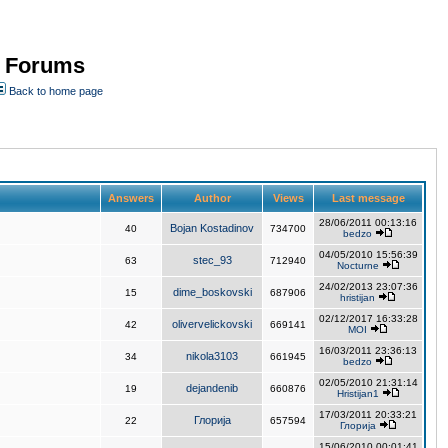
- Forums
Back to home page
Answers
Author
Views
Last message
28/06/2011 00:13:16
Bojan Kostadinov
40
734700
bedzo
04/05/2010 15:56:39
stec_93
63
712940
Nocturne
24/02/2013 23:07:36
dime_boskovski
15
687906
hristijan
02/12/2017 16:33:28
olivervelickovski
42
669141
MOI
16/03/2011 23:36:13
nikola3103
34
661945
bedzo
02/05/2010 21:31:14
dejandenib
19
660876
Hristijan1
17/03/2011 20:33:21
Глорија
22
657594
Глорија
15/06/2010 00:01:41