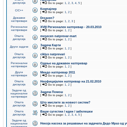
дискусија
[
Go to page:
1
,
2
,
3
,
4
,
5
]
Компајлер
C/C++
[
Go to page:
1
,
2
]
Државни
Drzaven?
натпревари
[
Go to page:
1
,
2
,
3
]
Регионални
XVIII Регионален натпревар - 20.03.2010
натпревари
[
Go to page:
1
,
2
]
Општа
mesecen natprevar-mart
дискусија
[
Go to page:
1
,
2
]
Задача Карти
Други задачи
[
Go to page:
1
,
2
]
Општа
ciklus natprevari
дискусија
[
Go to page:
1
,
2
]
Регионални
Одење на државен натпревар
натпревари
[
Go to page:
1
,
2
]
Други
Мендо натпревар 2011
натпревари
[
Go to page:
1
,
2
]
Општа
Неофицијален натпревар на 21.02.2010
дискусија
[
Go to page:
1
,
2
]
Задачи од
Задача Помош
национални
[
Go to page:
1
,
2
]
натпревари
Општа
Што мислите за новиот систем?
дискусија
[
Go to page:
1
,
2
]
Општа
Ваши сугестии / идеи / забелешки
дискусија
[
Go to page:
1
,
2
,
3
,
4
,
5
]
Задачи од
Некоја насока за решавање на задачата Дедо Мраз од 
национални
натпревари