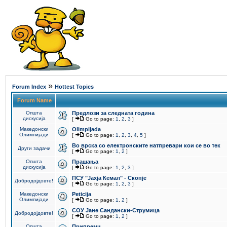
»
Forum Index
Hottest Topics
Forum Name
Општа
Предлози за следната година
дискусија
[
Go to page:
1
,
2
,
3
]
Македонски
Olimpijada
Олимпијади
[
Go to page:
1
,
2
,
3
,
4
,
5
]
Во врска со електронските натпревари кои се во тек
Други задачи
[
Go to page:
1
,
2
]
Општа
Прашања
дискусија
[
Go to page:
1
,
2
,
3
]
ПCУ "Јахја Кемал" - Скопје
Добродојдовте!
[
Go to page:
1
,
2
,
3
]
Македонски
Peticija
Олимпијади
[
Go to page:
1
,
2
]
СОУ Јане Сандански-Струмица
Добродојдовте!
[
Go to page:
1
,
2
]
Општа
Припреми