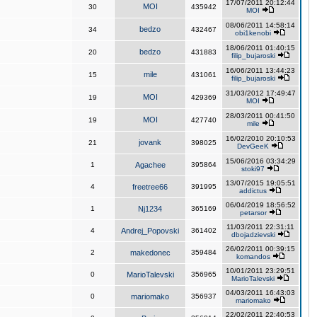
17/07/2011 20:12:44
MOI
30
435942
MOI
08/06/2011 14:58:14
bedzo
34
432467
obi1kenobi
18/06/2011 01:40:15
bedzo
20
431883
filip_bujaroski
16/06/2011 13:44:23
mile
15
431061
filip_bujaroski
31/03/2012 17:49:47
MOI
19
429369
MOI
28/03/2011 00:41:50
MOI
19
427740
mile
16/02/2010 20:10:53
jovank
21
398025
DevGeeK
15/06/2016 03:34:29
1
Agachee
395864
stoki97
13/07/2015 19:05:51
4
freetree66
391995
addictus
06/04/2019 18:56:52
1
Nj1234
365169
petarsor
11/03/2011 22:31:11
4
Andrej_Popovski
361402
dbojadzievski
26/02/2011 00:39:15
2
makedonec
359484
komandos
10/01/2011 23:29:51
0
MarioTalevski
356965
MarioTalevski
04/03/2011 16:43:03
0
mariomako
356937
mariomako
22/02/2011 22:40:53