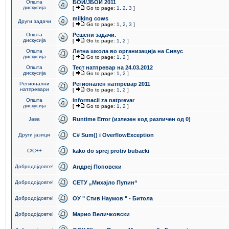
Општа
БОИ/ЈБОИ 2011
дискусија
[
Go to page:
1
,
2
,
3
]
milking cows
Други задачи
[
Go to page:
1
,
2
,
3
]
Општа
Решени задачи.
дискусија
[
Go to page:
1
,
2
]
Општа
Летна школа во организација на Сивус
дискусија
[
Go to page:
1
,
2
]
Општа
Тест натпревар на 24.03.2012
дискусија
[
Go to page:
1
,
2
]
Регионални
Регионален натпревар 2011
натпревари
[
Go to page:
1
,
2
]
Општа
informacii za natprevar
дискусија
[
Go to page:
1
,
2
]
Јава
Runtime Error (излезен код различен од 0)
Други јазици
C# Sum() i OverflowException
C/C++
kako do sprej protiv bubacki
Добродојдовте!
Андреј Поповски
Добродојдовте!
СЕТУ „Михајло Пупин“
Добродојдовте!
ОУ " Стив Наумов " - Битола
Добродојдовте!
Марио Величковски