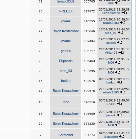
lunatic3331
61
655705
mile
30/01/2013 22:29:08
FREEZX
26
617872
KireKolaroski
12/04/2010 20:39:34
jovank
30
616555
nikola3103
10/04/2010 13:44:55
Bojan Kostadinov
29
615046
stec_93
19/05/2010 22:27:24
jovank
27
609494
jovank
28/04/2011 21:34:08
gt5505
23
605717
Vikjan94
24/02/2011 12:35:09
Filipbitola
20
605463
MOI
28/03/2011 20:26:09
stec_93
20
602695
MOI
08/03/2011 20:19:52
bedzo
16
602076
bedzo
22/02/2010 16:32:52
Bojan Kostadinov
17
599576
nikola3103
05/03/2019 22:49:56
tone
16
598216
BATIR
22/02/2010 15:30:41
Bojan Kostadinov
16
596609
jovank
20/01/2019 16:11:35
Bojan Kostadinov
72
584230
MOI
09/06/2019 23:41:15
Scratcher
2
531774
Scratcher