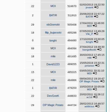
02/03/2013 19:22:50
MOI
22
524670
jovank
20/06/2019 22:57:22
BATIR
2
511910
BATIR
17/04/2011 19:46:00
obi1kenobi
29
505408
MOI
07/05/2012 13:49:29
filip_bujaroski
18
495298
Viki_P
17/10/2020 15:00:05
0
longhi
494480
longhi
27/04/2012 19:49:30
MOI
69
494094
bangelkoski
30/03/2013 17:45:15
mile
18
491495
mile
15/05/2019 15:32:31
1
David1223
489055
petarsor
03/05/2011 20:31:10
MOI
15
485315
MOI
09/04/2012 19:16:47
mile
22
484966
OP Magic Potato
10/03/2019 20:05:08
1
BATIR
479203
MOI
20/02/2011 19:28:12
DevGeeK
22
448833
ac1d
28/02/2013 16:48:57
OP Magic Potato
29
444724
addictus