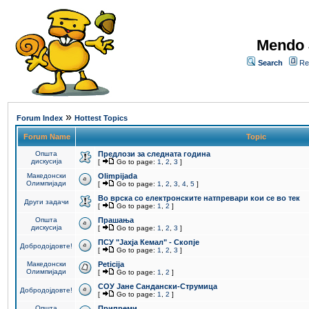
Mendo 
Search
Re
»
Forum Index
Hottest Topics
Forum Name
Topic
Општа
Предлози за следната година
дискусија
[
Go to page:
1
,
2
,
3
]
Македонски
Olimpijada
Олимпијади
[
Go to page:
1
,
2
,
3
,
4
,
5
]
Во врска со електронските натпревари кои се во тек
Други задачи
[
Go to page:
1
,
2
]
Општа
Прашања
дискусија
[
Go to page:
1
,
2
,
3
]
ПCУ "Јахја Кемал" - Скопје
Добродојдовте!
[
Go to page:
1
,
2
,
3
]
Македонски
Peticija
Олимпијади
[
Go to page:
1
,
2
]
СОУ Јане Сандански-Струмица
Добродојдовте!
[
Go to page:
1
,
2
]
Општа
Припреми