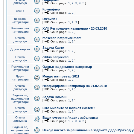
дискусија
[
Go to page:
1
,
2
,
3
,
4
,
5
]
Компајлер
C/C++
[
Go to page:
1
,
2
]
Државни
Drzaven?
натпревари
[
Go to page:
1
,
2
,
3
]
Регионални
XVIII Регионален натпревар - 20.03.2010
натпревари
[
Go to page:
1
,
2
]
Општа
mesecen natprevar-mart
дискусија
[
Go to page:
1
,
2
]
Задача Карти
Други задачи
[
Go to page:
1
,
2
]
Општа
ciklus natprevari
дискусија
[
Go to page:
1
,
2
]
Регионални
Одење на државен натпревар
натпревари
[
Go to page:
1
,
2
]
Други
Мендо натпревар 2011
натпревари
[
Go to page:
1
,
2
]
Општа
Неофицијален натпревар на 21.02.2010
дискусија
[
Go to page:
1
,
2
]
Задачи од
Задача Помош
национални
[
Go to page:
1
,
2
]
натпревари
Општа
Што мислите за новиот систем?
дискусија
[
Go to page:
1
,
2
]
Општа
Ваши сугестии / идеи / забелешки
дискусија
[
Go to page:
1
,
2
,
3
,
4
,
5
]
Задачи од
Некоја насока за решавање на задачата Дедо Мраз од 
национални
натпревари