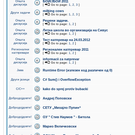
Општа
БОИ/ЈБОИ 2011
дискусија
[
Go to page:
1
,
2
,
3
]
milking cows
Други задачи
[
Go to page:
1
,
2
,
3
]
Општа
Решени задачи.
дискусија
[
Go to page:
1
,
2
]
Општа
Летна школа во организација на Сивус
дискусија
[
Go to page:
1
,
2
]
Општа
Тест натпревар на 24.03.2012
дискусија
[
Go to page:
1
,
2
]
Регионални
Регионален натпревар 2011
натпревари
[
Go to page:
1
,
2
]
Општа
informacii za natprevar
дискусија
[
Go to page:
1
,
2
]
Јава
Runtime Error (излезен код различен од 0)
Други јазици
C# Sum() i OverflowException
C/C++
kako do sprej protiv bubacki
Добродојдовте!
Андреј Поповски
Добродојдовте!
СЕТУ „Михајло Пупин“
Добродојдовте!
ОУ " Стив Наумов " - Битола
Добродојдовте!
Марио Величковски