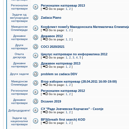
Регионални
Регионален натпревар 2013
натпревари
[
Go to page:
1
,
2
]
Задачи од
Zadaca Piano
меѓународни
натпревари
Македонски
Конфликт помеѓу Македонската Математичка Олимпиј
Олимпијади
[
Go to page:
1
,
2
]
Државни
Државен 2012
натпревари
[
Go to page:
1
,
2
]
Други
COCI 2020/2021
натпревари
Општа
Циклус натпревари по информатика 2012
дискусија
[
Go to page:
1
,
2
,
3
,
4
,
5
]
Државни
Државен натпревар 2013
натпревари
[
Go to page:
1
,
2
]
Други задачи
problem so zadaca DDV
Македонски
Втор изборен натпревар (28.04.2011 16:00-19:00)
Олимпијади
[
Go to page:
1
,
2
]
Регионални
Регионален натпревар 2012
натпревари
[
Go to page:
1
,
2
]
Државни
Drzaven 2019
натпревари
СУ "Раде Јовчевски Корчагин" - Скопје
Добродојдовте!
[
Go to page:
1
,
2
]
Задачи од
BFS(breath first search) KOD
национални
[
Go to page:
1
,
2
]
натпревари