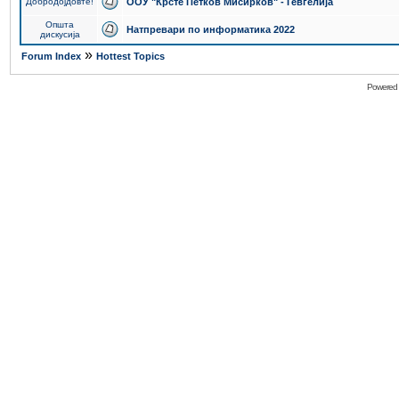
Добродојдовте!
ООУ "Крсте Петков Мисирков" - Гевгелија
Општа
Натпревари по информатика 2022
дискусија
»
Forum Index
Hottest Topics
Powered