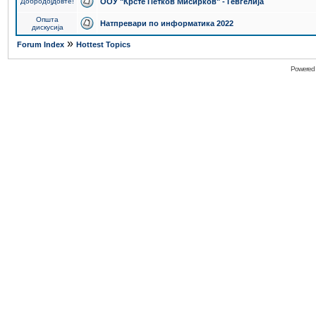
Добродојдовте!
ООУ "Крсте Петков Мисирков" - Гевгелија
Општа
Натпревари по информатика 2022
дискусија
»
Forum Index
Hottest Topics
Powered