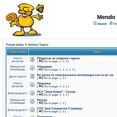
Mendo 
Search
Re
»
Forum Index
Hottest Topics
Forum Name
Topic
Општа
Предлози за следната година
дискусија
[
Go to page:
1
,
2
,
3
]
Македонски
Olimpijada
Олимпијади
[
Go to page:
1
,
2
,
3
,
4
,
5
]
Во врска со електронските натпревари кои се во тек
Други задачи
[
Go to page:
1
,
2
]
Општа
Прашања
дискусија
[
Go to page:
1
,
2
,
3
]
ПCУ "Јахја Кемал" - Скопје
Добродојдовте!
[
Go to page:
1
,
2
,
3
]
Македонски
Peticija
Олимпијади
[
Go to page:
1
,
2
]
СОУ Јане Сандански-Струмица
Добродојдовте!
[
Go to page:
1
,
2
]
Општа
Припреми