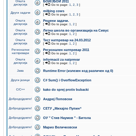
Општа
БОИ/ЈБОИ 2011
дискусија
[
Go to page:
1
,
2
,
3
]
milking cows
Други задачи
[
Go to page:
1
,
2
,
3
]
Општа
Решени задачи.
дискусија
[
Go to page:
1
,
2
]
Општа
Летна школа во организација на Сивус
дискусија
[
Go to page:
1
,
2
]
Општа
Тест натпревар на 24.03.2012
дискусија
[
Go to page:
1
,
2
]
Регионални
Регионален натпревар 2011
натпревари
[
Go to page:
1
,
2
]
Општа
informacii za natprevar
дискусија
[
Go to page:
1
,
2
]
Јава
Runtime Error (излезен код различен од 0)
Други јазици
C# Sum() i OverflowException
C/C++
kako do sprej protiv bubacki
Добродојдовте!
Андреј Поповски
Добродојдовте!
СЕТУ „Михајло Пупин“
Добродојдовте!
ОУ " Стив Наумов " - Битола
Добродојдовте!
Марио Величковски