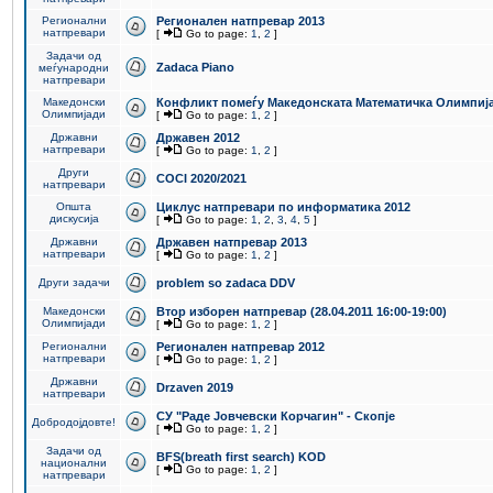
Регионални
Регионален натпревар 2013
натпревари
[
Go to page:
1
,
2
]
Задачи од
Zadaca Piano
меѓународни
натпревари
Македонски
Конфликт помеѓу Македонската Математичка Олимпиј
Олимпијади
[
Go to page:
1
,
2
]
Државни
Државен 2012
натпревари
[
Go to page:
1
,
2
]
Други
COCI 2020/2021
натпревари
Општа
Циклус натпревари по информатика 2012
дискусија
[
Go to page:
1
,
2
,
3
,
4
,
5
]
Државни
Државен натпревар 2013
натпревари
[
Go to page:
1
,
2
]
Други задачи
problem so zadaca DDV
Македонски
Втор изборен натпревар (28.04.2011 16:00-19:00)
Олимпијади
[
Go to page:
1
,
2
]
Регионални
Регионален натпревар 2012
натпревари
[
Go to page:
1
,
2
]
Државни
Drzaven 2019
натпревари
СУ "Раде Јовчевски Корчагин" - Скопје
Добродојдовте!
[
Go to page:
1
,
2
]
Задачи од
BFS(breath first search) KOD
национални
[
Go to page:
1
,
2
]
натпревари