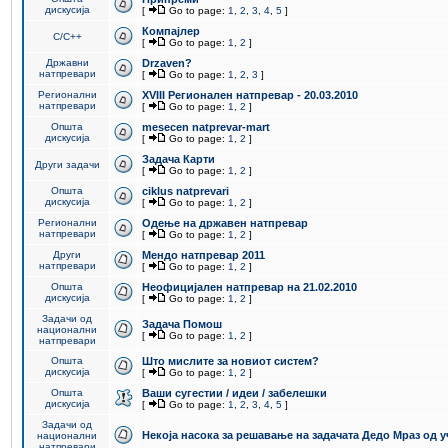
дискусија
[
Go to page:
1
,
2
,
3
,
4
,
5
]
Компајлер
C/C++
[
Go to page:
1
,
2
]
Државни
Drzaven?
натпревари
[
Go to page:
1
,
2
,
3
]
Регионални
XVIII Регионален натпревар - 20.03.2010
натпревари
[
Go to page:
1
,
2
]
Општа
mesecen natprevar-mart
дискусија
[
Go to page:
1
,
2
]
Задача Карти
Други задачи
[
Go to page:
1
,
2
]
Општа
ciklus natprevari
дискусија
[
Go to page:
1
,
2
]
Регионални
Одење на државен натпревар
натпревари
[
Go to page:
1
,
2
]
Други
Мендо натпревар 2011
натпревари
[
Go to page:
1
,
2
]
Општа
Неофицијален натпревар на 21.02.2010
дискусија
[
Go to page:
1
,
2
]
Задачи од
Задача Помош
национални
[
Go to page:
1
,
2
]
натпревари
Општа
Што мислите за новиот систем?
дискусија
[
Go to page:
1
,
2
]
Општа
Ваши сугестии / идеи / забелешки
дискусија
[
Go to page:
1
,
2
,
3
,
4
,
5
]
Задачи од
Некоја насока за решавање на задачата Дедо Мраз од 
национални
натпревари