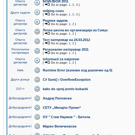
Општа
БОИ/ЈБОИ 2011
дискусија
[
Go to page:
1
,
2
,
3
]
milking cows
Други задачи
[
Go to page:
1
,
2
,
3
]
Општа
Решени задачи.
дискусија
[
Go to page:
1
,
2
]
Општа
Летна школа во организација на Сивус
дискусија
[
Go to page:
1
,
2
]
Општа
Тест натпревар на 24.03.2012
дискусија
[
Go to page:
1
,
2
]
Регионални
Регионален натпревар 2011
натпревари
[
Go to page:
1
,
2
]
Општа
informacii za natprevar
дискусија
[
Go to page:
1
,
2
]
Јава
Runtime Error (излезен код различен од 0)
Други јазици
C# Sum() i OverflowException
C/C++
kako do sprej protiv bubacki
Добродојдовте!
Андреј Поповски
Добродојдовте!
СЕТУ „Михајло Пупин“
Добродојдовте!
ОУ " Стив Наумов " - Битола
Добродојдовте!
Марио Величковски