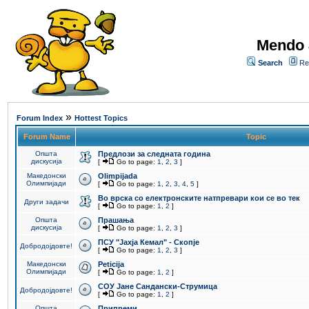
Mendo 
Search
Re
»
Forum Index
Hottest Topics
Forum Name
Topic
Општа
Предлози за следната година
дискусија
[
Go to page:
1
,
2
,
3
]
Македонски
Olimpijada
Олимпијади
[
Go to page:
1
,
2
,
3
,
4
,
5
]
Во врска со електронските натпревари кои се во тек
Други задачи
[
Go to page:
1
,
2
]
Општа
Прашања
дискусија
[
Go to page:
1
,
2
,
3
]
ПCУ "Јахја Кемал" - Скопје
Добродојдовте!
[
Go to page:
1
,
2
,
3
]
Македонски
Peticija
Олимпијади
[
Go to page:
1
,
2
]
СОУ Јане Сандански-Струмица
Добродојдовте!
[
Go to page:
1
,
2
]
Општа
Припреми