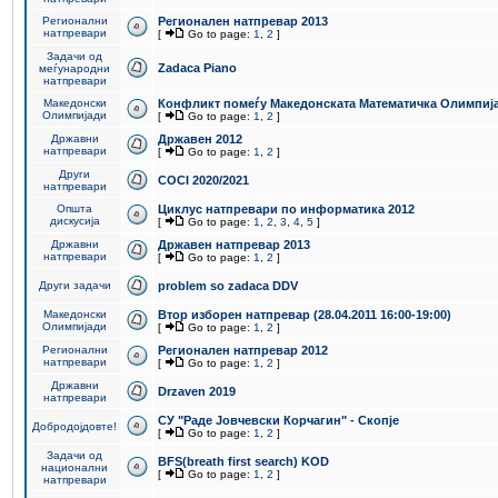
Регионални
Регионален натпревар 2013
натпревари
[
Go to page:
1
,
2
]
Задачи од
Zadaca Piano
меѓународни
натпревари
Македонски
Конфликт помеѓу Македонската Математичка Олимпиј
Олимпијади
[
Go to page:
1
,
2
]
Државни
Државен 2012
натпревари
[
Go to page:
1
,
2
]
Други
COCI 2020/2021
натпревари
Општа
Циклус натпревари по информатика 2012
дискусија
[
Go to page:
1
,
2
,
3
,
4
,
5
]
Државни
Државен натпревар 2013
натпревари
[
Go to page:
1
,
2
]
Други задачи
problem so zadaca DDV
Македонски
Втор изборен натпревар (28.04.2011 16:00-19:00)
Олимпијади
[
Go to page:
1
,
2
]
Регионални
Регионален натпревар 2012
натпревари
[
Go to page:
1
,
2
]
Државни
Drzaven 2019
натпревари
СУ "Раде Јовчевски Корчагин" - Скопје
Добродојдовте!
[
Go to page:
1
,
2
]
Задачи од
BFS(breath first search) KOD
национални
[
Go to page:
1
,
2
]
натпревари