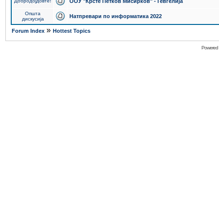
Добродојдовте!
ООУ "Крсте Петков Мисирков" - Гевгелија
Општа
Натпревари по информатика 2022
дискусија
»
Forum Index
Hottest Topics
Powered