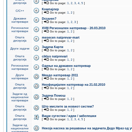
дискусија
[
Go to page:
1
,
2
,
3
,
4
,
5
]
Компајлер
C/C++
[
Go to page:
1
,
2
]
Државни
Drzaven?
натпревари
[
Go to page:
1
,
2
,
3
]
Регионални
XVIII Регионален натпревар - 20.03.2010
натпревари
[
Go to page:
1
,
2
]
Општа
mesecen natprevar-mart
дискусија
[
Go to page:
1
,
2
]
Задача Карти
Други задачи
[
Go to page:
1
,
2
]
Општа
ciklus natprevari
дискусија
[
Go to page:
1
,
2
]
Регионални
Одење на државен натпревар
натпревари
[
Go to page:
1
,
2
]
Други
Мендо натпревар 2011
натпревари
[
Go to page:
1
,
2
]
Општа
Неофицијален натпревар на 21.02.2010
дискусија
[
Go to page:
1
,
2
]
Задачи од
Задача Помош
национални
[
Go to page:
1
,
2
]
натпревари
Општа
Што мислите за новиот систем?
дискусија
[
Go to page:
1
,
2
]
Општа
Ваши сугестии / идеи / забелешки
дискусија
[
Go to page:
1
,
2
,
3
,
4
,
5
]
Задачи од
Некоја насока за решавање на задачата Дедо Мраз од 
национални
натпревари