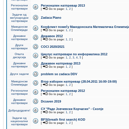
Регионални
Регионален натпревар 2013
натпревари
[
Go to page:
1
,
2
]
Задачи од
Zadaca Piano
меѓународни
натпревари
Македонски
Конфликт помеѓу Македонската Математичка Олимпиј
Олимпијади
[
Go to page:
1
,
2
]
Државни
Државен 2012
натпревари
[
Go to page:
1
,
2
]
Други
COCI 2020/2021
натпревари
Општа
Циклус натпревари по информатика 2012
дискусија
[
Go to page:
1
,
2
,
3
,
4
,
5
]
Државни
Државен натпревар 2013
натпревари
[
Go to page:
1
,
2
]
Други задачи
problem so zadaca DDV
Македонски
Втор изборен натпревар (28.04.2011 16:00-19:00)
Олимпијади
[
Go to page:
1
,
2
]
Регионални
Регионален натпревар 2012
натпревари
[
Go to page:
1
,
2
]
Државни
Drzaven 2019
натпревари
СУ "Раде Јовчевски Корчагин" - Скопје
Добродојдовте!
[
Go to page:
1
,
2
]
Задачи од
BFS(breath first search) KOD
национални
[
Go to page:
1
,
2
]
натпревари