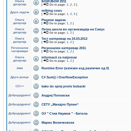
Општа
БОИ/ЈБОИ 2011
дискусија
[
Go to page:
1
,
2
,
3
]
milking cows
Други задачи
[
Go to page:
1
,
2
,
3
]
Општа
Решени задачи.
дискусија
[
Go to page:
1
,
2
]
Општа
Летна школа во организација на Сивус
дискусија
[
Go to page:
1
,
2
]
Општа
Тест натпревар на 24.03.2012
дискусија
[
Go to page:
1
,
2
]
Регионални
Регионален натпревар 2011
натпревари
[
Go to page:
1
,
2
]
Општа
informacii za natprevar
дискусија
[
Go to page:
1
,
2
]
Јава
Runtime Error (излезен код различен од 0)
Други јазици
C# Sum() i OverflowException
C/C++
kako do sprej protiv bubacki
Добродојдовте!
Андреј Поповски
Добродојдовте!
СЕТУ „Михајло Пупин“
Добродојдовте!
ОУ " Стив Наумов " - Битола
Добродојдовте!
Марио Величковски