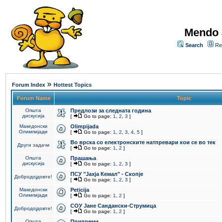
Mendo 
Search
Re
»
Forum Index
Hottest Topics
Forum Name
Topic
Општа
Предлози за следната година
дискусија
[
Go to page:
1
,
2
,
3
]
Македонски
Olimpijada
Олимпијади
[
Go to page:
1
,
2
,
3
,
4
,
5
]
Во врска со електронските натпревари кои се во тек
Други задачи
[
Go to page:
1
,
2
]
Општа
Прашања
дискусија
[
Go to page:
1
,
2
,
3
]
ПCУ "Јахја Кемал" - Скопје
Добродојдовте!
[
Go to page:
1
,
2
,
3
]
Македонски
Peticija
Олимпијади
[
Go to page:
1
,
2
]
СОУ Јане Сандански-Струмица
Добродојдовте!
[
Go to page:
1
,
2
]
Општа
Припреми