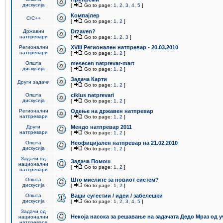
дискусија
[
Go to page:
1
,
2
,
3
,
4
,
5
]
Компајлер
C/C++
[
Go to page:
1
,
2
]
Државни
Drzaven?
натпревари
[
Go to page:
1
,
2
,
3
]
Регионални
XVIII Регионален натпревар - 20.03.2010
натпревари
[
Go to page:
1
,
2
]
Општа
mesecen natprevar-mart
дискусија
[
Go to page:
1
,
2
]
Задача Карти
Други задачи
[
Go to page:
1
,
2
]
Општа
ciklus natprevari
дискусија
[
Go to page:
1
,
2
]
Регионални
Одење на државен натпревар
натпревари
[
Go to page:
1
,
2
]
Други
Мендо натпревар 2011
натпревари
[
Go to page:
1
,
2
]
Општа
Неофицијален натпревар на 21.02.2010
дискусија
[
Go to page:
1
,
2
]
Задачи од
Задача Помош
национални
[
Go to page:
1
,
2
]
натпревари
Општа
Што мислите за новиот систем?
дискусија
[
Go to page:
1
,
2
]
Општа
Ваши сугестии / идеи / забелешки
дискусија
[
Go to page:
1
,
2
,
3
,
4
,
5
]
Задачи од
Некоја насока за решавање на задачата Дедо Мраз од 
национални
натпревари