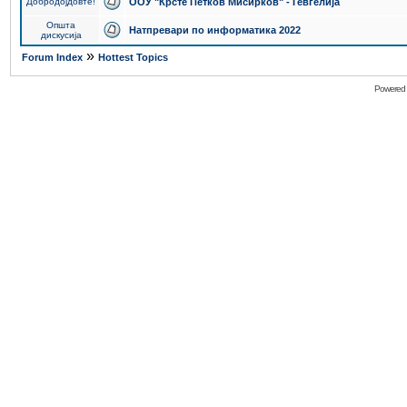
Добродојдовте!
ООУ "Крсте Петков Мисирков" - Гевгелија
Општа
Натпревари по информатика 2022
дискусија
»
Forum Index
Hottest Topics
Powered