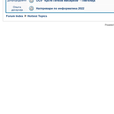
Добродојдовте!
ООУ "Крсте Петков Мисирков" - Гевгелија
Општа
Натпревари по информатика 2022
дискусија
»
Forum Index
Hottest Topics
Powered