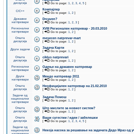
дискусија
[
Go to page:
1
,
2
,
3
,
4
,
5
]
Компајлер
C/C++
[
Go to page:
1
,
2
]
Државни
Drzaven?
натпревари
[
Go to page:
1
,
2
,
3
]
Регионални
XVIII Регионален натпревар - 20.03.2010
натпревари
[
Go to page:
1
,
2
]
Општа
mesecen natprevar-mart
дискусија
[
Go to page:
1
,
2
]
Задача Карти
Други задачи
[
Go to page:
1
,
2
]
Општа
ciklus natprevari
дискусија
[
Go to page:
1
,
2
]
Регионални
Одење на државен натпревар
натпревари
[
Go to page:
1
,
2
]
Други
Мендо натпревар 2011
натпревари
[
Go to page:
1
,
2
]
Општа
Неофицијален натпревар на 21.02.2010
дискусија
[
Go to page:
1
,
2
]
Задачи од
Задача Помош
национални
[
Go to page:
1
,
2
]
натпревари
Општа
Што мислите за новиот систем?
дискусија
[
Go to page:
1
,
2
]
Општа
Ваши сугестии / идеи / забелешки
дискусија
[
Go to page:
1
,
2
,
3
,
4
,
5
]
Задачи од
Некоја насока за решавање на задачата Дедо Мраз од 
национални
натпревари