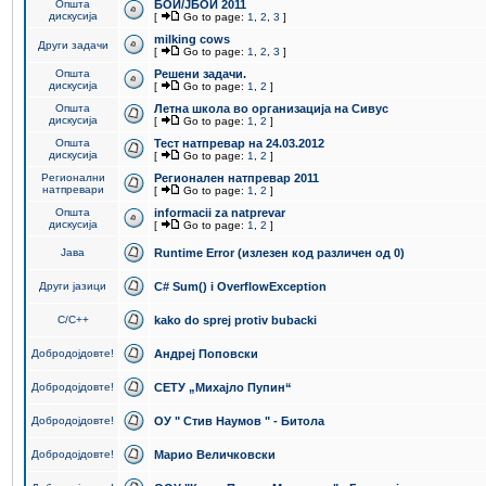
Општа
БОИ/ЈБОИ 2011
дискусија
[
Go to page:
1
,
2
,
3
]
milking cows
Други задачи
[
Go to page:
1
,
2
,
3
]
Општа
Решени задачи.
дискусија
[
Go to page:
1
,
2
]
Општа
Летна школа во организација на Сивус
дискусија
[
Go to page:
1
,
2
]
Општа
Тест натпревар на 24.03.2012
дискусија
[
Go to page:
1
,
2
]
Регионални
Регионален натпревар 2011
натпревари
[
Go to page:
1
,
2
]
Општа
informacii za natprevar
дискусија
[
Go to page:
1
,
2
]
Јава
Runtime Error (излезен код различен од 0)
Други јазици
C# Sum() i OverflowException
C/C++
kako do sprej protiv bubacki
Добродојдовте!
Андреј Поповски
Добродојдовте!
СЕТУ „Михајло Пупин“
Добродојдовте!
ОУ " Стив Наумов " - Битола
Добродојдовте!
Марио Величковски