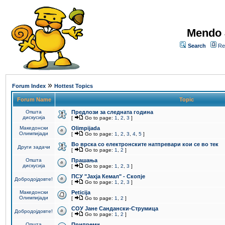
Mendo 
Search
Re
»
Forum Index
Hottest Topics
Forum Name
Topic
Општа
Предлози за следната година
дискусија
[
Go to page:
1
,
2
,
3
]
Македонски
Olimpijada
Олимпијади
[
Go to page:
1
,
2
,
3
,
4
,
5
]
Во врска со електронските натпревари кои се во тек
Други задачи
[
Go to page:
1
,
2
]
Општа
Прашања
дискусија
[
Go to page:
1
,
2
,
3
]
ПCУ "Јахја Кемал" - Скопје
Добродојдовте!
[
Go to page:
1
,
2
,
3
]
Македонски
Peticija
Олимпијади
[
Go to page:
1
,
2
]
СОУ Јане Сандански-Струмица
Добродојдовте!
[
Go to page:
1
,
2
]
Општа
Припреми