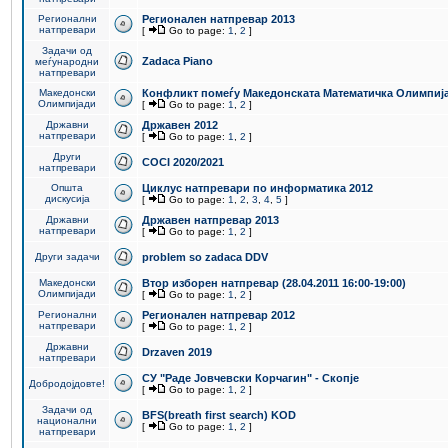
Регионални
Регионален натпревар 2013
натпревари
[
Go to page:
1
,
2
]
Задачи од
Zadaca Piano
меѓународни
натпревари
Македонски
Конфликт помеѓу Македонската Математичка Олимпиј
Олимпијади
[
Go to page:
1
,
2
]
Државни
Државен 2012
натпревари
[
Go to page:
1
,
2
]
Други
COCI 2020/2021
натпревари
Општа
Циклус натпревари по информатика 2012
дискусија
[
Go to page:
1
,
2
,
3
,
4
,
5
]
Државни
Државен натпревар 2013
натпревари
[
Go to page:
1
,
2
]
Други задачи
problem so zadaca DDV
Македонски
Втор изборен натпревар (28.04.2011 16:00-19:00)
Олимпијади
[
Go to page:
1
,
2
]
Регионални
Регионален натпревар 2012
натпревари
[
Go to page:
1
,
2
]
Државни
Drzaven 2019
натпревари
СУ "Раде Јовчевски Корчагин" - Скопје
Добродојдовте!
[
Go to page:
1
,
2
]
Задачи од
BFS(breath first search) KOD
национални
[
Go to page:
1
,
2
]
натпревари