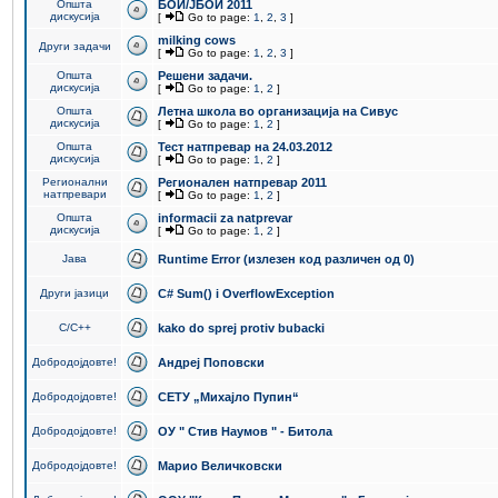
Општа
БОИ/ЈБОИ 2011
дискусија
[
Go to page:
1
,
2
,
3
]
milking cows
Други задачи
[
Go to page:
1
,
2
,
3
]
Општа
Решени задачи.
дискусија
[
Go to page:
1
,
2
]
Општа
Летна школа во организација на Сивус
дискусија
[
Go to page:
1
,
2
]
Општа
Тест натпревар на 24.03.2012
дискусија
[
Go to page:
1
,
2
]
Регионални
Регионален натпревар 2011
натпревари
[
Go to page:
1
,
2
]
Општа
informacii za natprevar
дискусија
[
Go to page:
1
,
2
]
Јава
Runtime Error (излезен код различен од 0)
Други јазици
C# Sum() i OverflowException
C/C++
kako do sprej protiv bubacki
Добродојдовте!
Андреј Поповски
Добродојдовте!
СЕТУ „Михајло Пупин“
Добродојдовте!
ОУ " Стив Наумов " - Битола
Добродојдовте!
Марио Величковски