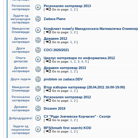
Регионални
Регионален натпревар 2013
натпревари
[
Go to page:
1
,
2
]
Задачи од
Zadaca Piano
меѓународни
натпревари
Македонски
Конфликт помеѓу Македонската Математичка Олимпиј
Олимпијади
[
Go to page:
1
,
2
]
Државни
Државен 2012
натпревари
[
Go to page:
1
,
2
]
Други
COCI 2020/2021
натпревари
Општа
Циклус натпревари по информатика 2012
дискусија
[
Go to page:
1
,
2
,
3
,
4
,
5
]
Државни
Државен натпревар 2013
натпревари
[
Go to page:
1
,
2
]
Други задачи
problem so zadaca DDV
Македонски
Втор изборен натпревар (28.04.2011 16:00-19:00)
Олимпијади
[
Go to page:
1
,
2
]
Регионални
Регионален натпревар 2012
натпревари
[
Go to page:
1
,
2
]
Државни
Drzaven 2019
натпревари
СУ "Раде Јовчевски Корчагин" - Скопје
Добродојдовте!
[
Go to page:
1
,
2
]
Задачи од
BFS(breath first search) KOD
национални
[
Go to page:
1
,
2
]
натпревари