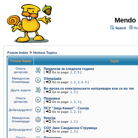
Mendo 
Search
Re
»
Forum Index
Hottest Topics
Forum Name
Topic
Општа
Предлози за следната година
дискусија
[
Go to page:
1
,
2
,
3
]
Македонски
Olimpijada
Олимпијади
[
Go to page:
1
,
2
,
3
,
4
,
5
]
Во врска со електронските натпревари кои се во тек
Други задачи
[
Go to page:
1
,
2
]
Општа
Прашања
дискусија
[
Go to page:
1
,
2
,
3
]
ПCУ "Јахја Кемал" - Скопје
Добродојдовте!
[
Go to page:
1
,
2
,
3
]
Македонски
Peticija
Олимпијади
[
Go to page:
1
,
2
]
СОУ Јане Сандански-Струмица
Добродојдовте!
[
Go to page:
1
,
2
]
Општа
Припреми