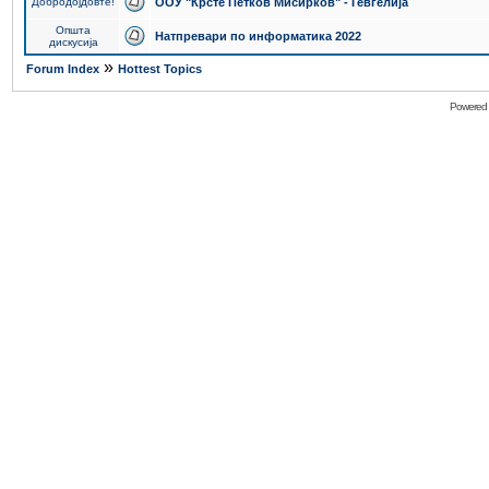
Добродојдовте!
ООУ "Крсте Петков Мисирков" - Гевгелија
Општа
Натпревари по информатика 2022
дискусија
»
Forum Index
Hottest Topics
Powered