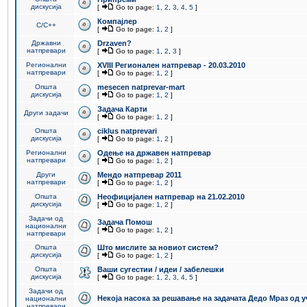
дискусија
[
Go to page:
1
,
2
,
3
,
4
,
5
]
Компајлер
C/C++
[
Go to page:
1
,
2
]
Државни
Drzaven?
натпревари
[
Go to page:
1
,
2
,
3
]
Регионални
XVIII Регионален натпревар - 20.03.2010
натпревари
[
Go to page:
1
,
2
]
Општа
mesecen natprevar-mart
дискусија
[
Go to page:
1
,
2
]
Задача Карти
Други задачи
[
Go to page:
1
,
2
]
Општа
ciklus natprevari
дискусија
[
Go to page:
1
,
2
]
Регионални
Одење на државен натпревар
натпревари
[
Go to page:
1
,
2
]
Други
Мендо натпревар 2011
натпревари
[
Go to page:
1
,
2
]
Општа
Неофицијален натпревар на 21.02.2010
дискусија
[
Go to page:
1
,
2
]
Задачи од
Задача Помош
национални
[
Go to page:
1
,
2
]
натпревари
Општа
Што мислите за новиот систем?
дискусија
[
Go to page:
1
,
2
]
Општа
Ваши сугестии / идеи / забелешки
дискусија
[
Go to page:
1
,
2
,
3
,
4
,
5
]
Задачи од
Некоја насока за решавање на задачата Дедо Мраз од 
национални
натпревари