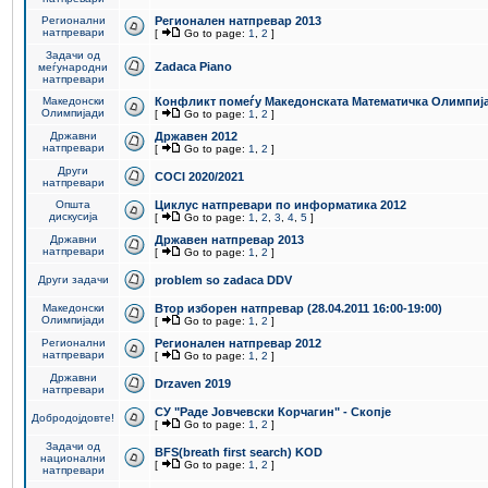
Регионални
Регионален натпревар 2013
натпревари
[
Go to page:
1
,
2
]
Задачи од
Zadaca Piano
меѓународни
натпревари
Македонски
Конфликт помеѓу Македонската Математичка Олимпиј
Олимпијади
[
Go to page:
1
,
2
]
Државни
Државен 2012
натпревари
[
Go to page:
1
,
2
]
Други
COCI 2020/2021
натпревари
Општа
Циклус натпревари по информатика 2012
дискусија
[
Go to page:
1
,
2
,
3
,
4
,
5
]
Државни
Државен натпревар 2013
натпревари
[
Go to page:
1
,
2
]
Други задачи
problem so zadaca DDV
Македонски
Втор изборен натпревар (28.04.2011 16:00-19:00)
Олимпијади
[
Go to page:
1
,
2
]
Регионални
Регионален натпревар 2012
натпревари
[
Go to page:
1
,
2
]
Државни
Drzaven 2019
натпревари
СУ "Раде Јовчевски Корчагин" - Скопје
Добродојдовте!
[
Go to page:
1
,
2
]
Задачи од
BFS(breath first search) KOD
национални
[
Go to page:
1
,
2
]
натпревари