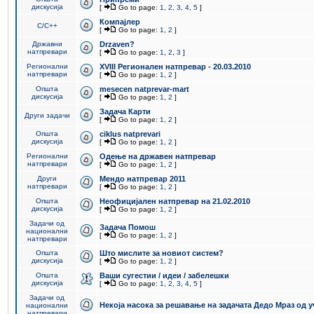
дискусија
[
Go to page:
1
,
2
,
3
,
4
,
5
]
Компајлер
C/C++
[
Go to page:
1
,
2
]
Државни
Drzaven?
натпревари
[
Go to page:
1
,
2
,
3
]
Регионални
XVIII Регионален натпревар - 20.03.2010
натпревари
[
Go to page:
1
,
2
]
Општа
mesecen natprevar-mart
дискусија
[
Go to page:
1
,
2
]
Задача Карти
Други задачи
[
Go to page:
1
,
2
]
Општа
ciklus natprevari
дискусија
[
Go to page:
1
,
2
]
Регионални
Одење на државен натпревар
натпревари
[
Go to page:
1
,
2
]
Други
Мендо натпревар 2011
натпревари
[
Go to page:
1
,
2
]
Општа
Неофицијален натпревар на 21.02.2010
дискусија
[
Go to page:
1
,
2
]
Задачи од
Задача Помош
национални
[
Go to page:
1
,
2
]
натпревари
Општа
Што мислите за новиот систем?
дискусија
[
Go to page:
1
,
2
]
Општа
Ваши сугестии / идеи / забелешки
дискусија
[
Go to page:
1
,
2
,
3
,
4
,
5
]
Задачи од
Некоја насока за решавање на задачата Дедо Мраз од 
национални
натпревари