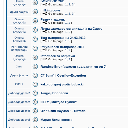
Општа
БОИ/ЈБОИ 2011
дискусија
[
Go to page:
1
,
2
,
3
]
milking cows
Други задачи
[
Go to page:
1
,
2
,
3
]
Општа
Решени задачи.
дискусија
[
Go to page:
1
,
2
]
Општа
Летна школа во организација на Сивус
дискусија
[
Go to page:
1
,
2
]
Општа
Тест натпревар на 24.03.2012
дискусија
[
Go to page:
1
,
2
]
Регионални
Регионален натпревар 2011
натпревари
[
Go to page:
1
,
2
]
Општа
informacii za natprevar
дискусија
[
Go to page:
1
,
2
]
Јава
Runtime Error (излезен код различен од 0)
Други јазици
C# Sum() i OverflowException
C/C++
kako do sprej protiv bubacki
Добродојдовте!
Андреј Поповски
Добродојдовте!
СЕТУ „Михајло Пупин“
Добродојдовте!
ОУ " Стив Наумов " - Битола
Добродојдовте!
Марио Величковски