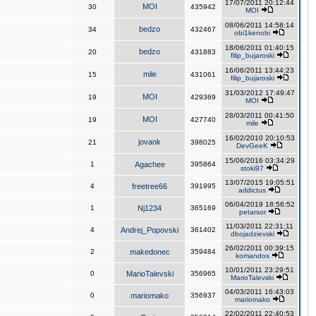
17/07/2011 20:12:44
MOI
30
435942
MOI
08/06/2011 14:58:14
bedzo
34
432467
obi1kenobi
18/06/2011 01:40:15
bedzo
20
431883
filip_bujaroski
16/06/2011 13:44:23
mile
15
431061
filip_bujaroski
31/03/2012 17:49:47
MOI
19
429369
MOI
28/03/2011 00:41:50
MOI
19
427740
mile
16/02/2010 20:10:53
jovank
21
398025
DevGeeK
15/06/2016 03:34:29
1
Agachee
395864
stoki97
13/07/2015 19:05:51
4
freetree66
391995
addictus
06/04/2019 18:56:52
1
Nj1234
365169
petarsor
11/03/2011 22:31:11
4
Andrej_Popovski
361402
dbojadzievski
26/02/2011 00:39:15
2
makedonec
359484
komandos
10/01/2011 23:29:51
0
MarioTalevski
356965
MarioTalevski
04/03/2011 16:43:03
0
mariomako
356937
mariomako
22/02/2011 22:40:53