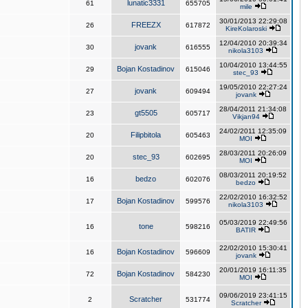
lunatic3331
61
655705
mile
30/01/2013 22:29:08
FREEZX
26
617872
KireKolaroski
12/04/2010 20:39:34
jovank
30
616555
nikola3103
10/04/2010 13:44:55
Bojan Kostadinov
29
615046
stec_93
19/05/2010 22:27:24
jovank
27
609494
jovank
28/04/2011 21:34:08
gt5505
23
605717
Vikjan94
24/02/2011 12:35:09
Filipbitola
20
605463
MOI
28/03/2011 20:26:09
stec_93
20
602695
MOI
08/03/2011 20:19:52
bedzo
16
602076
bedzo
22/02/2010 16:32:52
Bojan Kostadinov
17
599576
nikola3103
05/03/2019 22:49:56
tone
16
598216
BATIR
22/02/2010 15:30:41
Bojan Kostadinov
16
596609
jovank
20/01/2019 16:11:35
Bojan Kostadinov
72
584230
MOI
09/06/2019 23:41:15
Scratcher
2
531774
Scratcher