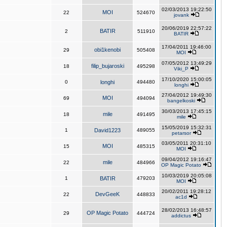
02/03/2013 19:22:50
MOI
22
524670
jovank
20/06/2019 22:57:22
BATIR
2
511910
BATIR
17/04/2011 19:46:00
obi1kenobi
29
505408
MOI
07/05/2012 13:49:29
filip_bujaroski
18
495298
Viki_P
17/10/2020 15:00:05
0
longhi
494480
longhi
27/04/2012 19:49:30
MOI
69
494094
bangelkoski
30/03/2013 17:45:15
mile
18
491495
mile
15/05/2019 15:32:31
1
David1223
489055
petarsor
03/05/2011 20:31:10
MOI
15
485315
MOI
09/04/2012 19:16:47
mile
22
484966
OP Magic Potato
10/03/2019 20:05:08
1
BATIR
479203
MOI
20/02/2011 19:28:12
DevGeeK
22
448833
ac1d
28/02/2013 16:48:57
OP Magic Potato
29
444724
addictus