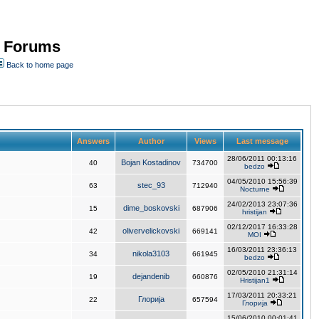
- Forums
Back to home page
Answers
Author
Views
Last message
28/06/2011 00:13:16
Bojan Kostadinov
40
734700
bedzo
04/05/2010 15:56:39
stec_93
63
712940
Nocturne
24/02/2013 23:07:36
dime_boskovski
15
687906
hristijan
02/12/2017 16:33:28
olivervelickovski
42
669141
MOI
16/03/2011 23:36:13
nikola3103
34
661945
bedzo
02/05/2010 21:31:14
dejandenib
19
660876
Hristijan1
17/03/2011 20:33:21
Глорија
22
657594
Глорија
15/06/2010 00:01:41