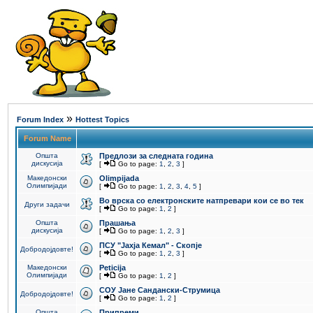
»
Forum Index
Hottest Topics
Forum Name
Општа
Предлози за следната година
дискусија
[
Go to page:
1
,
2
,
3
]
Македонски
Olimpijada
Олимпијади
[
Go to page:
1
,
2
,
3
,
4
,
5
]
Во врска со електронските натпревари кои се во тек
Други задачи
[
Go to page:
1
,
2
]
Општа
Прашања
дискусија
[
Go to page:
1
,
2
,
3
]
ПCУ "Јахја Кемал" - Скопје
Добродојдовте!
[
Go to page:
1
,
2
,
3
]
Македонски
Peticija
Олимпијади
[
Go to page:
1
,
2
]
СОУ Јане Сандански-Струмица
Добродојдовте!
[
Go to page:
1
,
2
]
Општа
Припреми