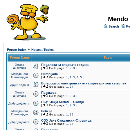
Mendo 
Search
Re
»
Forum Index
Hottest Topics
Forum Name
Topic
Општа
Предлози за следната година
дискусија
[
Go to page:
1
,
2
,
3
]
Македонски
Olimpijada
Олимпијади
[
Go to page:
1
,
2
,
3
,
4
,
5
]
Во врска со електронските натпревари кои се во тек
Други задачи
[
Go to page:
1
,
2
]
Општа
Прашања
дискусија
[
Go to page:
1
,
2
,
3
]
ПCУ "Јахја Кемал" - Скопје
Добродојдовте!
[
Go to page:
1
,
2
,
3
]
Македонски
Peticija
Олимпијади
[
Go to page:
1
,
2
]
СОУ Јане Сандански-Струмица
Добродојдовте!
[
Go to page:
1
,
2
]
Општа
Припреми