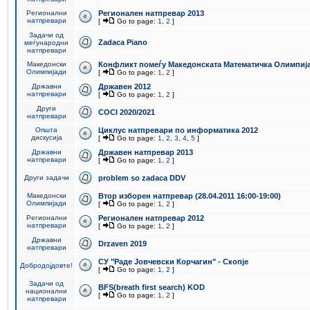
Регионални
Регионален натпревар 2013
натпревари
[
Go to page:
1
,
2
]
Задачи од
Zadaca Piano
меѓународни
натпревари
Македонски
Конфликт помеѓу Македонската Математичка Олимпиј
Олимпијади
[
Go to page:
1
,
2
]
Државни
Државен 2012
натпревари
[
Go to page:
1
,
2
]
Други
COCI 2020/2021
натпревари
Општа
Циклус натпревари по информатика 2012
дискусија
[
Go to page:
1
,
2
,
3
,
4
,
5
]
Државни
Државен натпревар 2013
натпревари
[
Go to page:
1
,
2
]
Други задачи
problem so zadaca DDV
Македонски
Втор изборен натпревар (28.04.2011 16:00-19:00)
Олимпијади
[
Go to page:
1
,
2
]
Регионални
Регионален натпревар 2012
натпревари
[
Go to page:
1
,
2
]
Државни
Drzaven 2019
натпревари
СУ "Раде Јовчевски Корчагин" - Скопје
Добродојдовте!
[
Go to page:
1
,
2
]
Задачи од
BFS(breath first search) KOD
национални
[
Go to page:
1
,
2
]
натпревари