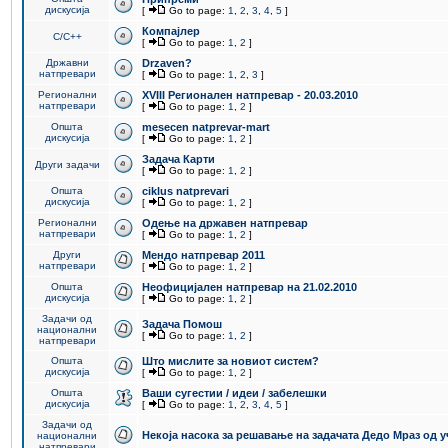
дискусија
[
Go to page:
1
,
2
,
3
,
4
,
5
]
Компајлер
C/C++
[
Go to page:
1
,
2
]
Државни
Drzaven?
натпревари
[
Go to page:
1
,
2
,
3
]
Регионални
XVIII Регионален натпревар - 20.03.2010
натпревари
[
Go to page:
1
,
2
]
Општа
mesecen natprevar-mart
дискусија
[
Go to page:
1
,
2
]
Задача Карти
Други задачи
[
Go to page:
1
,
2
]
Општа
ciklus natprevari
дискусија
[
Go to page:
1
,
2
]
Регионални
Одење на државен натпревар
натпревари
[
Go to page:
1
,
2
]
Други
Мендо натпревар 2011
натпревари
[
Go to page:
1
,
2
]
Општа
Неофицијален натпревар на 21.02.2010
дискусија
[
Go to page:
1
,
2
]
Задачи од
Задача Помош
национални
[
Go to page:
1
,
2
]
натпревари
Општа
Што мислите за новиот систем?
дискусија
[
Go to page:
1
,
2
]
Општа
Ваши сугестии / идеи / забелешки
дискусија
[
Go to page:
1
,
2
,
3
,
4
,
5
]
Задачи од
Некоја насока за решавање на задачата Дедо Мраз од 
национални
натпревари