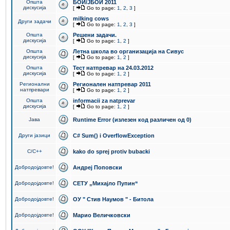
Општа
БОИ/ЈБОИ 2011
дискусија
[
Go to page:
1
,
2
,
3
]
milking cows
Други задачи
[
Go to page:
1
,
2
,
3
]
Општа
Решени задачи.
дискусија
[
Go to page:
1
,
2
]
Општа
Летна школа во организација на Сивус
дискусија
[
Go to page:
1
,
2
]
Општа
Тест натпревар на 24.03.2012
дискусија
[
Go to page:
1
,
2
]
Регионални
Регионален натпревар 2011
натпревари
[
Go to page:
1
,
2
]
Општа
informacii za natprevar
дискусија
[
Go to page:
1
,
2
]
Јава
Runtime Error (излезен код различен од 0)
Други јазици
C# Sum() i OverflowException
C/C++
kako do sprej protiv bubacki
Добродојдовте!
Андреј Поповски
Добродојдовте!
СЕТУ „Михајло Пупин“
Добродојдовте!
ОУ " Стив Наумов " - Битола
Добродојдовте!
Марио Величковски