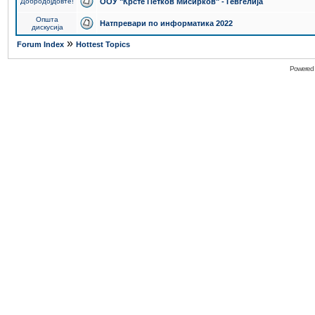
Добродојдовте!
ООУ "Крсте Петков Мисирков" - Гевгелија
Општа
Натпревари по информатика 2022
дискусија
»
Forum Index
Hottest Topics
Powered