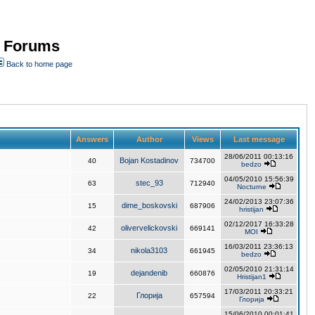
- Forums
Back to home page
Answers
Author
Views
Last message
28/06/2011 00:13:16
Bojan Kostadinov
40
734700
bedzo
04/05/2010 15:56:39
stec_93
63
712940
Nocturne
24/02/2013 23:07:36
dime_boskovski
15
687906
hristijan
02/12/2017 16:33:28
olivervelickovski
42
669141
MOI
16/03/2011 23:36:13
nikola3103
34
661945
bedzo
02/05/2010 21:31:14
dejandenib
19
660876
Hristijan1
17/03/2011 20:33:21
Глорија
22
657594
Глорија
15/06/2010 00:01:41