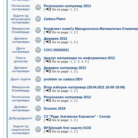
Регионални
Регионален натпревар 2013
натпревари
[
Go to page:
1
,
2
]
Задачи од
Zadaca Piano
меѓународни
натпревари
Македонски
Конфликт помеѓу Македонската Математичка Олимпиј
Олимпијади
[
Go to page:
1
,
2
]
Државни
Државен 2012
натпревари
[
Go to page:
1
,
2
]
Други
COCI 2020/2021
натпревари
Општа
Циклус натпревари по информатика 2012
дискусија
[
Go to page:
1
,
2
,
3
,
4
,
5
]
Државни
Државен натпревар 2013
натпревари
[
Go to page:
1
,
2
]
Други задачи
problem so zadaca DDV
Македонски
Втор изборен натпревар (28.04.2011 16:00-19:00)
Олимпијади
[
Go to page:
1
,
2
]
Регионални
Регионален натпревар 2012
натпревари
[
Go to page:
1
,
2
]
Државни
Drzaven 2019
натпревари
СУ "Раде Јовчевски Корчагин" - Скопје
Добродојдовте!
[
Go to page:
1
,
2
]
Задачи од
BFS(breath first search) KOD
национални
[
Go to page:
1
,
2
]
натпревари