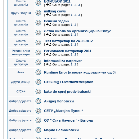
Општа
БОИ/ЈБОИ 2011
дискусија
[
Go to page:
1
,
2
,
3
]
milking cows
Други задачи
[
Go to page:
1
,
2
,
3
]
Општа
Решени задачи.
дискусија
[
Go to page:
1
,
2
]
Општа
Летна школа во организација на Сивус
дискусија
[
Go to page:
1
,
2
]
Општа
Тест натпревар на 24.03.2012
дискусија
[
Go to page:
1
,
2
]
Регионални
Регионален натпревар 2011
натпревари
[
Go to page:
1
,
2
]
Општа
informacii za natprevar
дискусија
[
Go to page:
1
,
2
]
Јава
Runtime Error (излезен код различен од 0)
Други јазици
C# Sum() i OverflowException
C/C++
kako do sprej protiv bubacki
Добродојдовте!
Андреј Поповски
Добродојдовте!
СЕТУ „Михајло Пупин“
Добродојдовте!
ОУ " Стив Наумов " - Битола
Добродојдовте!
Марио Величковски