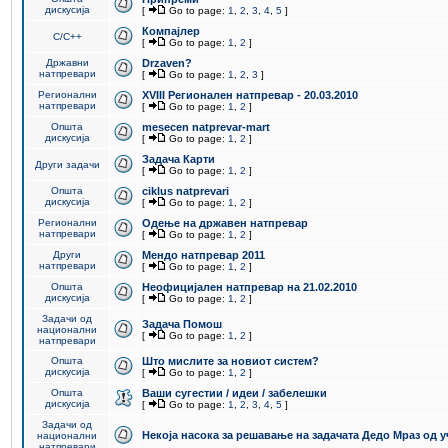
дискусија
[
Go to page:
1
,
2
,
3
,
4
,
5
]
Компајлер
C/C++
[
Go to page:
1
,
2
]
Државни
Drzaven?
натпревари
[
Go to page:
1
,
2
,
3
]
Регионални
XVIII Регионален натпревар - 20.03.2010
натпревари
[
Go to page:
1
,
2
]
Општа
mesecen natprevar-mart
дискусија
[
Go to page:
1
,
2
]
Задача Карти
Други задачи
[
Go to page:
1
,
2
]
Општа
ciklus natprevari
дискусија
[
Go to page:
1
,
2
]
Регионални
Одење на државен натпревар
натпревари
[
Go to page:
1
,
2
]
Други
Мендо натпревар 2011
натпревари
[
Go to page:
1
,
2
]
Општа
Неофицијален натпревар на 21.02.2010
дискусија
[
Go to page:
1
,
2
]
Задачи од
Задача Помош
национални
[
Go to page:
1
,
2
]
натпревари
Општа
Што мислите за новиот систем?
дискусија
[
Go to page:
1
,
2
]
Општа
Ваши сугестии / идеи / забелешки
дискусија
[
Go to page:
1
,
2
,
3
,
4
,
5
]
Задачи од
Некоја насока за решавање на задачата Дедо Мраз од 
национални
натпревари