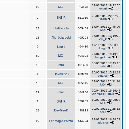
02/03/2013 19:22:50
MOI
22
524670
jovank
20/06/2019 22:57:22
BATIR
2
511910
BATIR
17/04/2011 19:46:00
obi1kenobi
29
505408
MOI
07/05/2012 13:49:29
filip_bujaroski
18
495298
Viki_P
17/10/2020 15:00:05
0
longhi
494480
longhi
27/04/2012 19:49:30
MOI
69
494094
bangelkoski
30/03/2013 17:45:15
mile
18
491495
mile
15/05/2019 15:32:31
1
David1223
489055
petarsor
03/05/2011 20:31:10
MOI
15
485315
MOI
09/04/2012 19:16:47
mile
22
484966
OP Magic Potato
10/03/2019 20:05:08
1
BATIR
479203
MOI
20/02/2011 19:28:12
DevGeeK
22
448833
ac1d
28/02/2013 16:48:57
OP Magic Potato
29
444724
addictus