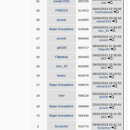
lunatic3331
61
655705
mile
30/01/2013 22:29:08
FREEZX
26
617872
KireKolaroski
12/04/2010 20:39:34
jovank
30
616555
nikola3103
10/04/2010 13:44:55
Bojan Kostadinov
29
615046
stec_93
19/05/2010 22:27:24
jovank
27
609494
jovank
28/04/2011 21:34:08
gt5505
23
605717
Vikjan94
24/02/2011 12:35:09
Filipbitola
20
605463
MOI
28/03/2011 20:26:09
stec_93
20
602695
MOI
08/03/2011 20:19:52
bedzo
16
602076
bedzo
22/02/2010 16:32:52
Bojan Kostadinov
17
599576
nikola3103
05/03/2019 22:49:56
tone
16
598216
BATIR
22/02/2010 15:30:41
Bojan Kostadinov
16
596609
jovank
20/01/2019 16:11:35
Bojan Kostadinov
72
584230
MOI
09/06/2019 23:41:15
Scratcher
2
531774
Scratcher