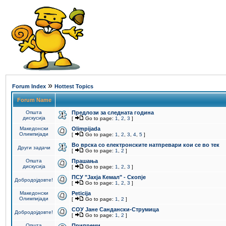
»
Forum Index
Hottest Topics
Forum Name
Општа
Предлози за следната година
дискусија
[
Go to page:
1
,
2
,
3
]
Македонски
Olimpijada
Олимпијади
[
Go to page:
1
,
2
,
3
,
4
,
5
]
Во врска со електронските натпревари кои се во тек
Други задачи
[
Go to page:
1
,
2
]
Општа
Прашања
дискусија
[
Go to page:
1
,
2
,
3
]
ПCУ "Јахја Кемал" - Скопје
Добродојдовте!
[
Go to page:
1
,
2
,
3
]
Македонски
Peticija
Олимпијади
[
Go to page:
1
,
2
]
СОУ Јане Сандански-Струмица
Добродојдовте!
[
Go to page:
1
,
2
]
Општа
Припреми