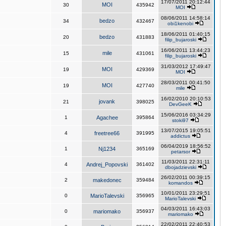
17/07/2011 20:12:44
MOI
30
435942
MOI
08/06/2011 14:58:14
bedzo
34
432467
obi1kenobi
18/06/2011 01:40:15
bedzo
20
431883
filip_bujaroski
16/06/2011 13:44:23
mile
15
431061
filip_bujaroski
31/03/2012 17:49:47
MOI
19
429369
MOI
28/03/2011 00:41:50
MOI
19
427740
mile
16/02/2010 20:10:53
jovank
21
398025
DevGeeK
15/06/2016 03:34:29
1
Agachee
395864
stoki97
13/07/2015 19:05:51
4
freetree66
391995
addictus
06/04/2019 18:56:52
1
Nj1234
365169
petarsor
11/03/2011 22:31:11
4
Andrej_Popovski
361402
dbojadzievski
26/02/2011 00:39:15
2
makedonec
359484
komandos
10/01/2011 23:29:51
0
MarioTalevski
356965
MarioTalevski
04/03/2011 16:43:03
0
mariomako
356937
mariomako
22/02/2011 22:40:53