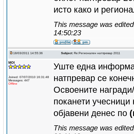
исто како и регион
This message was edited 
14:50:23
18/03/2011 14:55:36
Subject:
Re:Регионален натпревар 2011
MOI
Уште една информац
натпревар се конеч
Joined: 07/07/2010 16:31:48
Messages: 447
Offline
Освоените награди/
поканети учесници 
објавени денес по
(
This message was edited 