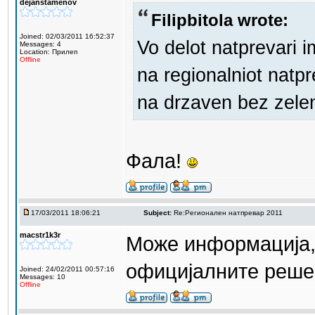
dejanstamenov
Filipbitola wrote:
Joined: 02/03/2011 16:52:37
Vo delot natprevari i
Messages: 4
Location: Прилеп
Offline
na regionalniot natp
na drzaven bez zele
Фала!
17/03/2011 18:06:21
Subject:
Re:Регионален натпревар 2011
macstr1k3r
Може информација, 
официјалните реше
Joined: 24/02/2011 00:57:16
Messages: 10
Offline