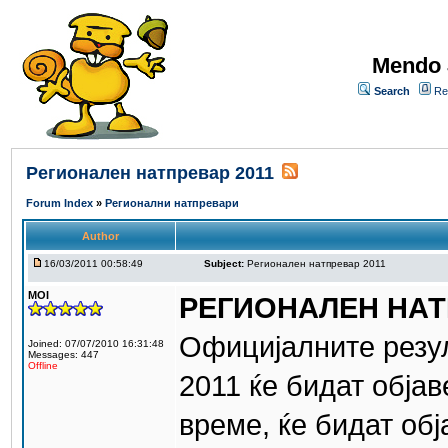
Mendo 
Search
Re
Регионален натпревар 2011
Forum Index
»
Регионални натпревари
Author
16/03/2011 00:58:49
Subject:
Регионален натпревар 2011
MOI
РЕГИОНАЛЕН НАТ
Официјалните резул
Joined: 07/07/2010 16:31:48
Messages: 447
Offline
2011 ќе бидат објав
време, ќе бидат обј