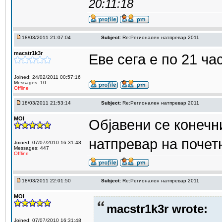
20:11:18
18/03/2011 21:07:04
Subject:
Re:Регионален натпревар 2011
macstr1k3r
Еве сега е по 21 ча
Joined: 24/02/2011 00:57:16
Messages: 10
Offline
18/03/2011 21:53:14
Subject:
Re:Регионален натпревар 2011
MOI
Објавени се конечн
натпревар на почет
Joined: 07/07/2010 16:31:48
Messages: 447
Offline
18/03/2011 22:01:50
Subject:
Re:Регионален натпревар 2011
MOI
macstr1k3r wrote:
Joined: 07/07/2010 16:31:48