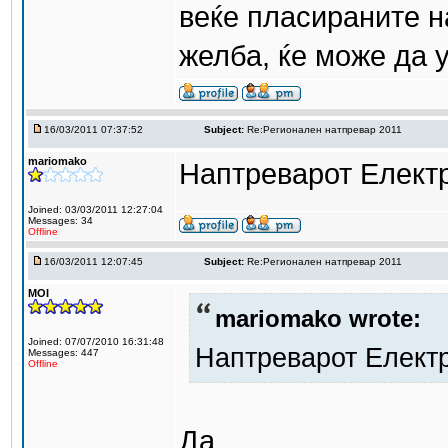
веќе пласираните н
желба, ќе може да у
16/03/2011 07:37:52
Subject:
Re:Регионален натпревар 2011
mariomako
Наптреварот Електр
Joined: 03/03/2011 12:27:04
Messages: 34
Offline
16/03/2011 12:07:45
Subject:
Re:Регионален натпревар 2011
MOI
mariomako wrote:
Joined: 07/07/2010 16:31:48
Наптреварот Електр
Messages: 447
Offline
Да.