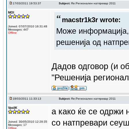
17/03/2011 19:53:37
Subject:
Re:Регионален натпревар 2011
MOI
macstr1k3r wrote:
Joined: 07/07/2010 16:31:48
Може информација, 
Messages: 447
Offline
решенија од натпре
Дадов одговор (и об
"Решенија регионал
18/03/2011 11:33:13
Subject:
Re:Регионален натпревар 2011
VasilK
а како ќе се одржи
со натпревари сеуш
Joined: 30/05/2010 12:29:35
Messages: 17
Offline