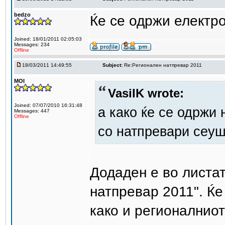
bedzo
Ќе се одржи електро
Joined: 18/01/2011 02:05:03
Messages: 234
Offline
18/03/2011 14:49:55
Subject:
Re:Регионален натпревар 2011
MOI
VasilK wrote:
Joined: 07/07/2010 16:31:48
а како ќе се одржи
Messages: 447
Offline
со натпревари сеуш
Додаден е во листа
натпревар 2011". Ќе
како и регионалниот