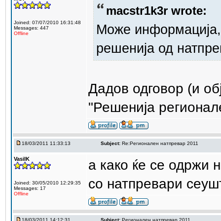
macstr1k3r wrote:
Joined: 07/07/2010 16:31:48
Може информација, 
Messages: 447
Offline
решенија од натпре
Дадов одговор (и об
"Решенија регионал
18/03/2011 11:33:13
Subject:
Re:Регионален натпревар 2011
VasilK
а како ќе се одржи 
со натпревари сеуш
Joined: 30/05/2010 12:29:35
Messages: 17
Offline
18/03/2011 14:12:31
Subject:
Регионален натпревар 2011