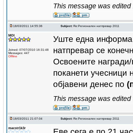
This message was edited 1
18/03/2011 14:55:36
Subject:
Re:Регионален натпревар 2011
MOI
Уште една информац
натпревар се конечн
Joined: 07/07/2010 16:31:48
Messages: 447
Offline
Освоените награди/п
поканети учесници 
објавени денес по
(
This message was edited 3
18/03/2011 21:07:04
Subject:
Re:Регионален натпревар 2011
macstr1k3r
Еве сега е по 21 час