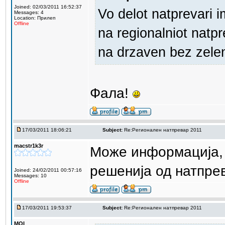
Joined: 02/03/2011 16:52:37
Vo delot natprevari i
Messages: 4
Location: Прилеп
Offline
na regionalniot natp
na drzaven bez zele
Фала!
17/03/2011 18:06:21
Subject:
Re:Регионален натпревар 2011
macstr1k3r
Може информација, 
решенија од натпре
Joined: 24/02/2011 00:57:16
Messages: 10
Offline
17/03/2011 19:53:37
Subject:
Re:Регионален натпревар 2011
MOI