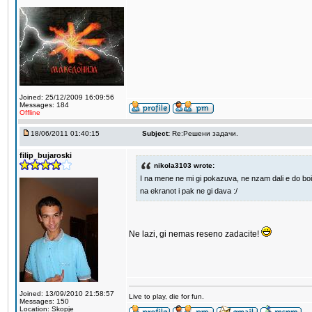
Joined: 25/12/2009 16:09:56
Messages: 184
Offline
18/06/2011 01:40:15
Subject:
Re:Решени задачи.
filip_bujaroski
nikola3103 wrote:
I na mene ne mi gi pokazuva, ne nzam dali e do boi
na ekranot i pak ne gi dava :/
Ne lazi, gi nemas reseno zadacite!
Joined: 13/09/2010 21:58:57
Live to play, die for fun.
Messages: 150
Location: Skopje