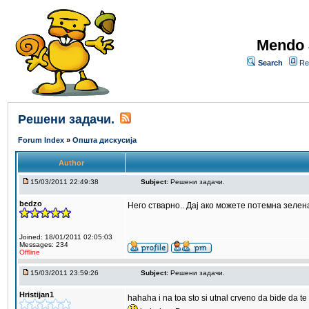
Mendo 
Search
Re
Решени задачи.
Forum Index
»
Општа дискусија
Author
15/03/2011 22:49:38
Subject:
Решени задачи.
bedzo
Него стварно.. Дај ако можете потемна зелена
Joined: 18/01/2011 02:05:03
Messages: 234
Offline
15/03/2011 23:59:26
Subject:
Решени задачи.
Hristijan1
hahaha i na toa sto si utnal crveno da bide da t