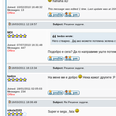
hahaha xD
Joined: 10/02/2010 16:48:32
This message was edited 1 time. Last update was at 16
Messages: 13
Offline
16/03/2011 12:19:57
Subject:
Решени задачи.
MOI
bedzo wrote:
Него стварно.. Дај ако можете потемна зелена ст
Joined: 07/07/2010 16:31:48
Messages: 447
Offline
Подобро е сега? Да го направиме уште потемн
16/03/2011 16:13:34
Subject:
Решени задачи.
bedzo
На мене ми е добро
Нека кажат другите :Р
Joined: 18/01/2011 02:05:03
Messages: 234
Offline
16/03/2011 18:06:49
Subject:
Re:Решени задачи.
nikola3103
Super e sega , fala