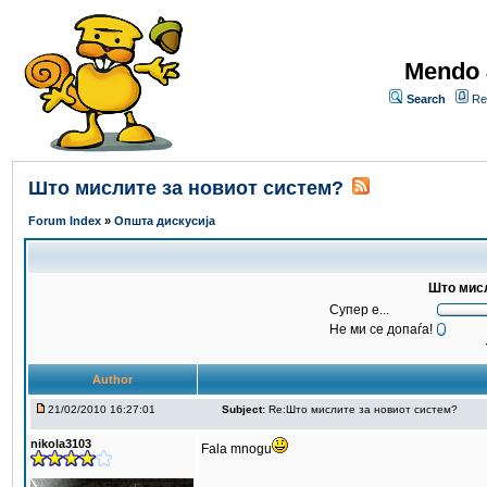
Mendo 
Search
Re
Што мислите за новиот систем?
Forum Index
»
Општа дискусија
Што мисл
Супер е...
Не ми се допаѓа!
Author
21/02/2010 16:27:01
Subject:
Re:Што мислите за новиот систем?
nikola3103
Fala mnogu