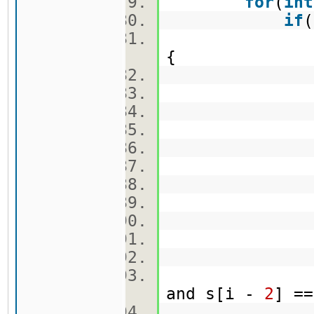
for
(
int
if
{
tmp 
tmp[
tmp
visite
q.pus
qCekor.
vec
b.push
qv.pu
and s[i -
2
] =
tmp 