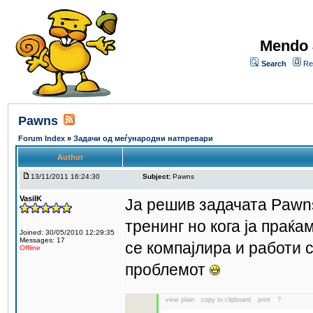
Mendo 
Search
Re
Pawns
Forum Index
»
Задачи од меѓународни натпревари
Author
13/11/2011 16:24:30
Subject:
Pawns
VasilK
Ја решив задачата Pawn
тренинг но кога ја праќам
Joined: 30/05/2010 12:29:35
Messages: 17
се компајлира и работи с
Offline
проблемот
view plain
copy to clipboard
print
?