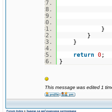
vec
b.push
qv.pu
}
}
}
return
0
;
}
This message was edited 1 tim
Forum Index
»
Задачи од меѓународни натпревари