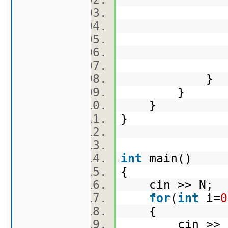
board
curr_se
searc
board
board
}
}
}
}
int
main()
{
cin >> N;
for
(
int
i=
0
{
cin >> bo