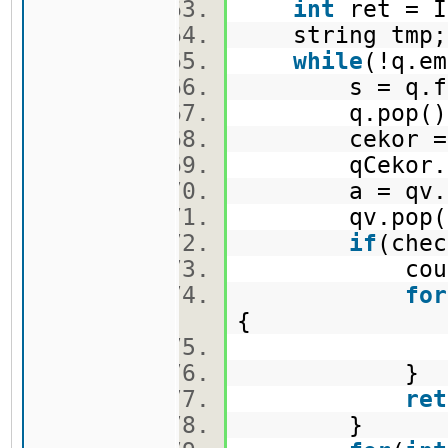
int
ret = 
string tm
while
(!q.e
s = q.fr
q.pop(
cekor = qC
qCekor.p
a = qv.fr
qv.pop(
if
(che
cout << 
for
{
cout <<
}
ret
}