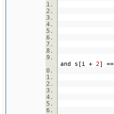
visite
q.pus
qCekor.
vec
b.push
qv.pu
and s[i +
2
] =
tmp 
tmp[
tmp
visite
q.pus
qCekor.