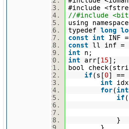
#include <iom
#include <fst
//#include <bit
using namespa
typedef
long
lo
const
int
INF =
const
ll inf =
int
n;
int
arr[
15
];
bool check(st
if
(s[
0
] ==
int
idx
for
(
int
if
idx 
}
}