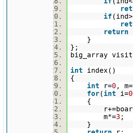
if
(ind<
ret
if
(ind>
ret
return
}
};
big_array vis
int
index()
{
int
r=
0
, m=
for
(
int
i=
0
{
r+=board
m*=
3
;
}
return
r;