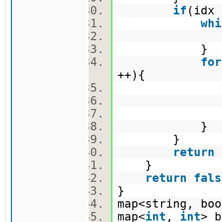
if
(idx 
whi
idx 
}
for
++){
}
}
return
}
return
fals
}
map<string, b
map<
int
,
int
> 