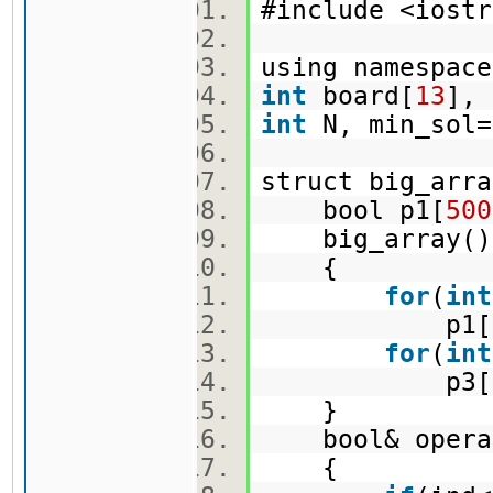
#include <ios
using namespa
int
board[
13
], 
int
N, min_sol=
struct big_ar
bool p1[
500
big_array
{
for
(
int
p1[i] = p
for
(
int
p3[i]
}
bool& operat
{