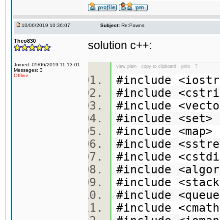
10/06/2019 10:36:07
Subject:
Re:Pawns
Theo830
solution c++:
Joined: 05/06/2019 11:13:01
view plain
copy to clipboard
print
?
Messages: 3
Offline
#include <ios
#include <cst
#include <vec
#include <set
#include <map
#include <sst
#include <cst
#include <alg
#include <sta
#include <que
#include <cma