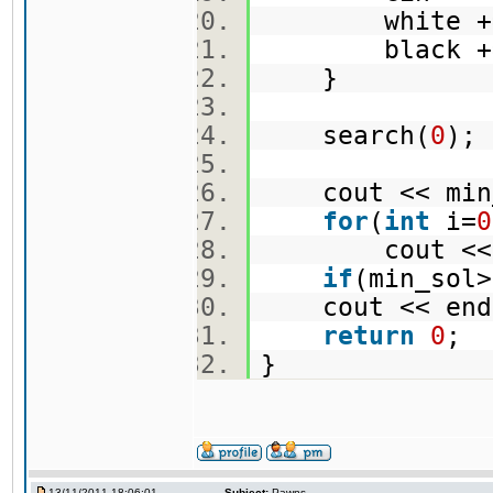
white += (
black += (
}
search(
0
)
cout << min_
for
(
int
i=
0
cout << s
if
(min_sol>
cout << en
return
0
;
}
13/11/2011 18:06:01
Subject:
Pawns