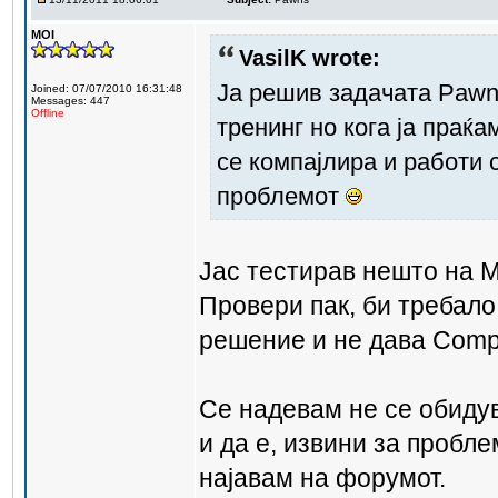
MOI
VasilK wrote:
Ја решив задачата Pawn
Joined: 07/07/2010 16:31:48
Messages: 447
Offline
тренинг но кога ја праќам
се компајлира и работи 
проблемот
Јас тестирав нешто на 
Провери пак, би требало 
решение и не дава Compila
Се надевам не се обиду
и да е, извини за пробле
најавам на форумот.