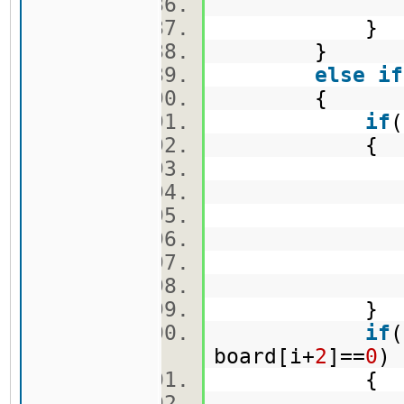
board
}
}
else
if
{
if
(
{
board
board
curr_se
searc
board
board
}
if
(
board[i+
2
]==
0
{
board