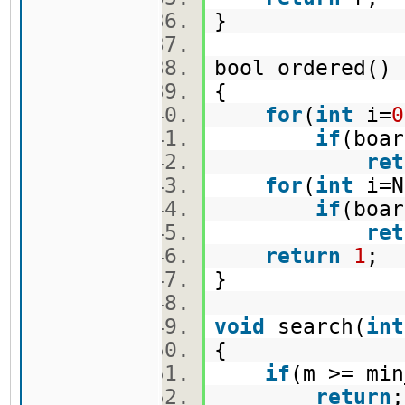
}
bool ordered(
{
for
(
int
i=
0
if
(boar
ret
for
(
int
i=N
if
(boar
ret
return
1
;
}
void
search(
int
{
if
(m >= m
return