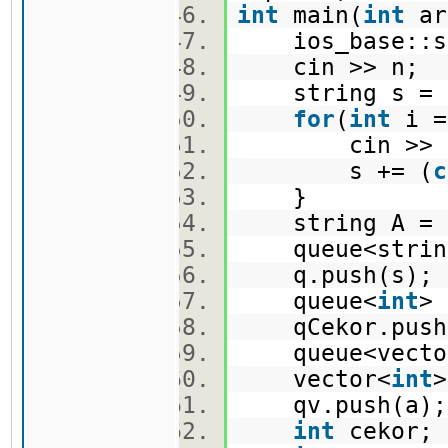
int
main(
int
ar
ios_base::syn
cin >> n;
string s =
for
(
int
i 
cin >> a
s += (
c
}
string A =
queue<stri
q.push(s)
queue<
int
>
qCekor.push
queue<vecto
vector<
int
qv.push(a
int
cekor