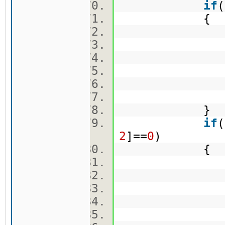
if
(
{
board
board
curr_se
searc
board
board
}
if
(
2
]==
0
)
{
board
board
curr_se
searc
board