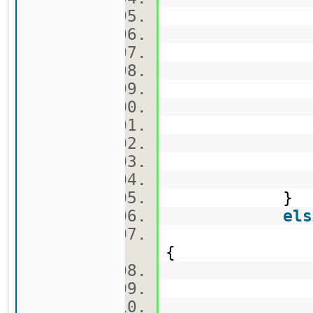
tmp[
tmp
visite
q.pus
qCekor.
vec
b.push
qv.pu
}
els
{
tmp 
tmp[
tmp