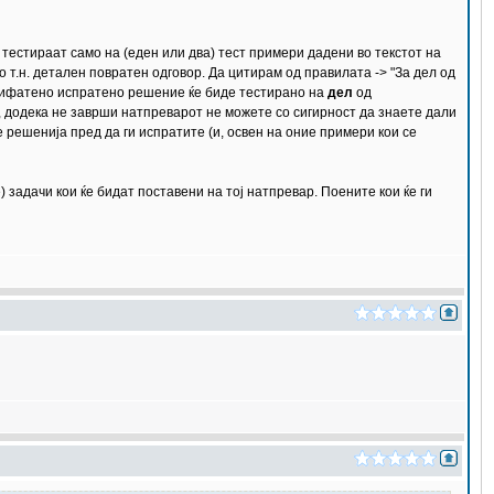
тестираат само на (еден или два) тест примери дадени во текстот на
 т.н. детален повратен одговор. Да цитирам од правилата -> "За дел од
прифатено испратено решение ќе биде тестирано на
дел
од
, додека не заврши натпреварот не можете со сигирност да знаете дали
е решенија пред да ги испратите (и, освен на оние примери кои се
) задачи кои ќе бидат поставени на тој натпревар. Поените кои ќе ги