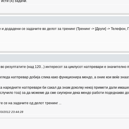
исти (4) задачи.
и додадени се задачите во делот за тренинг (Тренинг -> [Други] -> Телефон, 
о резултатите (над 120...) интересот за циклусот натпревари е значително по
гледа натпревар добија слика како функционира мендо, а оние кои веќе знаат 
а наредните натпревари би сакал да знам доколку некој примети дали имаше
случило тоа) за да можеме да сме сиугирни дека мендо работи подеднакво доб
 се на задачите од делот тренинг ...
/03/2012 23:44:28