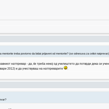
na mentorite treba povtorno da bidat prijaveni od mentorite? (se odnesuva za celiot natprevar)
авниот натпревар - да, ќе треба некој од училиштето да потврди дека си ученик
вари 2012) и да учествуваш на натпреварите
.
revar?