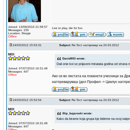
Joined: 13/09/2010 21:58:57
Live to play, die for fun.
Messages: 150
Location: Skopje
Offline
24/03/2012 15:53:31
Subject:
Re:Тест натпревар на 24.03.2012
MOI
David993 wrote:
Dali onie koi se prijaveni minatata godina od strana 
Joined: 07/07/2010 16:31:48
Messages: 447
Offline
Ако си во листата на поканети учесници за Држ
натпреваруваш (дел Профил -> Циклус натпре
24/03/2012 15:53:54
Subject:
Re:Тест натпревар на 24.03.2012
MOI
filip_bujaroski wrote:
Kako da birame koja grupa kje bideme na ovoj natp
Joined: 07/07/2010 16:31:48
Messages: 447
Offline