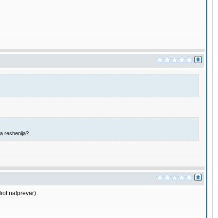
ja reshenija?
iot natprevar)