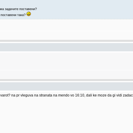
има задачите поставени?
е поставени така?
arot? na pr vleguva na stranata na mendo vo 16:10, dali ke moze da gi vidi zadaci