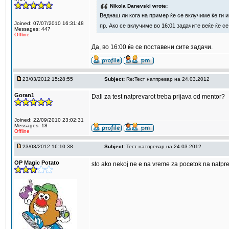
Nikola Danevski wrote:
Веднаш ли кога на пример ќе се вклучиме ќе ги 
Joined: 07/07/2010 16:31:48
пр. Ако се вклучиме во 16:01 задачите веќе ќе с
Messages: 447
Offline
Да, во 16:00 ќе се поставени сите задачи.
23/03/2012 15:28:55
Subject:
Re:Тест натпревар на 24.03.2012
Goran1
Dali za test natprevarot treba prijava od mentor?
Joined: 22/09/2010 23:02:31
Messages: 18
Offline
23/03/2012 16:10:38
Subject:
Тест натпревар на 24.03.2012
OP Magic Potato
sto ako nekoj ne e na vreme za pocetok na natprev