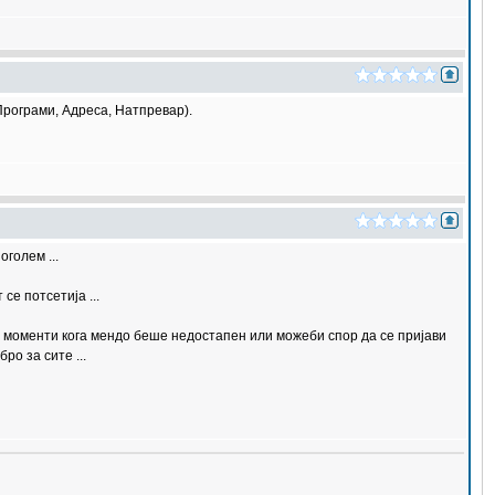
Програми, Адреса, Натпревар).
голем ...
се потсетија ...
 моменти кога мендо беше недостапен или можеби спор да се пријави
ро за сите ...