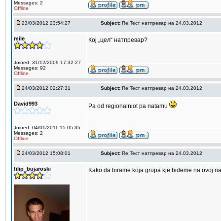
Messages: 2
Offline
23/03/2012 23:54:27
Subject:
Re:Тест натпревар на 24.03.2012
mile
Кој „цел“ натпревар?
Joined: 31/12/2009 17:32:27
Messages: 92
Offline
24/03/2012 02:27:31
Subject:
Re:Тест натпревар на 24.03.2012
David993
Pa od regionalniot pa natamu
Joined: 04/01/2011 15:05:35
Messages: 2
Offline
24/03/2012 15:08:01
Subject:
Re:Тест натпревар на 24.03.2012
filip_bujaroski
Kako da birame koja grupa kje bideme na ovoj n