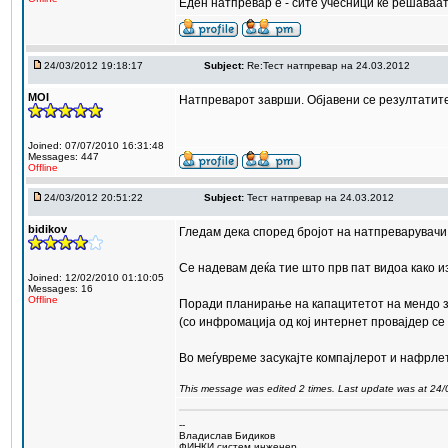
Еден натпревар е - сите учесници ќе решаваат 
24/03/2012 19:18:17
Subject:
Re:Тест натпревар на 24.03.2012
MOI
Натпреварот заврши. Објавени се резултатите 
Joined: 07/07/2010 16:31:48
Messages: 447
Offline
24/03/2012 20:51:22
Subject:
Тест натпревар на 24.03.2012
bidikov
Гледaм дека според бројот на натпреварувачи в
Се надевам деќа тие што прв пат видоа како из
Joined: 12/02/2010 01:10:05
Messages: 16
Offline
Поради планирање на капацитетот на мендо з
(со инфромација од кој интернет провајдер се 
Во меѓувреме засукајте компајлерот и нафрлете
This message was edited 2 times. Last update was at 24
--
Владислав Бидиков
ФИНКИ систем инженер