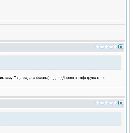
 таму. Твоја задача (засега) е да одбереш во која група ќе се