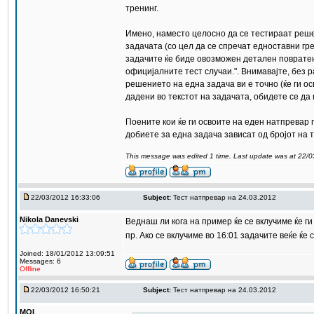
тренинг.
Имено, наместо целосно да се тестираат решен
задачата (со цел да се спречат едноставни гр
задачите ќе биде овозможен детален повратен
официјалните тест случаи.". Внимавајте, без 
решението на една задача ви е точно (ќе ги о
дадени во текстот на задачата, обидете се да 
Поените кои ќе ги освоите на еден натпревар п
добиете за една задача зависат од бројот на 
This message was edited 1 time. Last update was at 22/
22/03/2012 16:33:06
Subject:
Тест натпревар на 24.03.2012
Nikola Danevski
Веднаш ли кога на пример ќе се вклучиме ќе г
пр. Ако се вклучиме во 16:01 задачите веќе ќе
Joined: 18/01/2012 13:09:51
Messages: 6
Offline
22/03/2012 16:50:21
Subject:
Тест натпревар на 24.03.2012
MOI