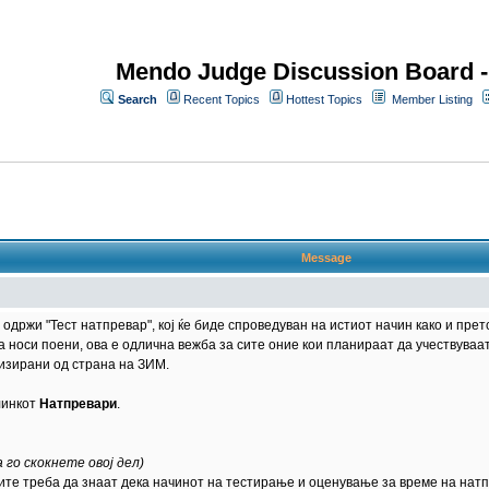
Mendo Judge Discussion Board 
Search
Recent Topics
Hottest Topics
Member Listing
Message
се одржи "Тест натпревар", кој ќе биде спроведуван на истиот начин како и пр
а носи поени, ова е одлична вежба за сите оние кои планираат да учествуваа
низирани од страна на ЗИМ.
линкот
Натпревари
.
 го скокнете овој дел)
рите треба да знаат дека начинот на тестирање и оценување за време на нат