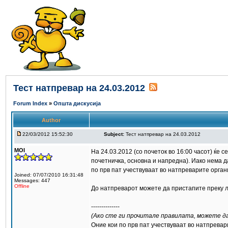
Тест натпревар на 24.03.2012
Forum Index
»
Општа дискусија
Author
22/03/2012 15:52:30
Subject:
Тест натпревар на 24.03.2012
MOI
На 24.03.2012 (со почеток во 16:00 часот) ќе 
почетничка, основна и напредна). Иако нема д
по прв пат учествуваат во натпреварите орга
Joined: 07/07/2010 16:31:48
Messages: 447
Offline
До натпреварот можете да пристапите преку 
--------------
(Ако сте ги прочитале правилата, можете да
Оние кои по прв пат учествуваат во натпрева