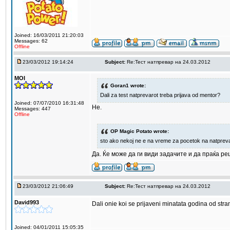
Joined: 16/03/2011 21:20:03
Messages: 62
Offline
23/03/2012 19:14:24
Subject:
Re:Тест натпревар на 24.03.2012
MOI
Goran1 wrote:
Dali za test natprevarot treba prijava od mentor?
Joined: 07/07/2010 16:31:48
Не.
Messages: 447
Offline
OP Magic Potato wrote:
sto ako nekoj ne e na vreme za pocetok na natprevar
Да. Ќе може да ги види задачите и да праќа р
23/03/2012 21:06:49
Subject:
Re:Тест натпревар на 24.03.2012
David993
Dali onie koi se prijaveni minatata godina od str
Joined: 04/01/2011 15:05:35