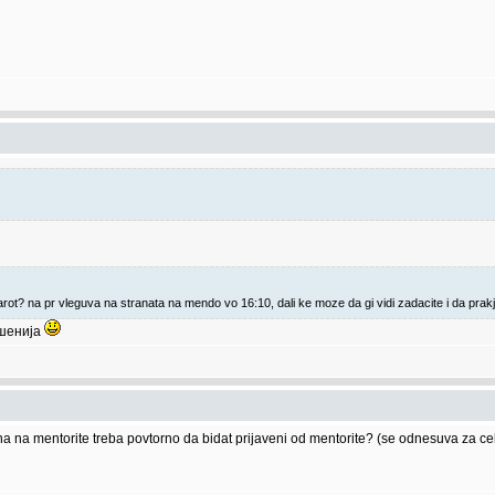
ot? na pr vleguva na stranata na mendo vo 16:10, dali ke moze da gi vidi zadacite i da prak
ешенија
ana na mentorite treba povtorno da bidat prijaveni od mentorite? (se odnesuva za cel