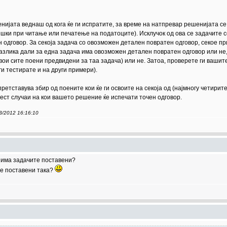
ијата веднаш од кога ќе ги испратите, за време на натпревар решенијата се 
ешки при читање или печатење на податоците). Исклучок од ова се задачите со
 одговор. За секоја задача со овозможен детален повратен одговор, секое 
разлика дали за една задача има овозможен детален повратен одговор или не
свои сите поени предвидени за таа задача) или не. Затоа, проверете ги вашит
ги тестирате и на други примери).
ретставува збир од поените кои ќе ги освоите на секоја од (најмногу четирите
тест случаи на кои вашето решение ќе испечати точен одговор.
03/2012 16:16:10
и има задачите поставени?
 се поставени така?