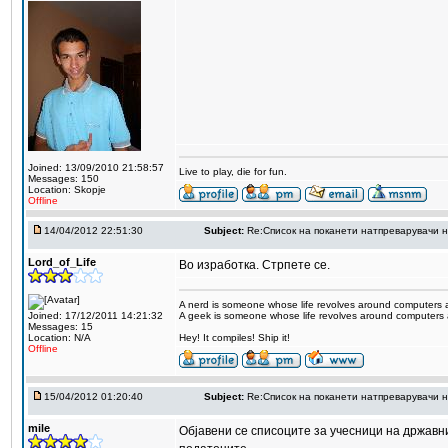
Joined: 13/09/2010 21:58:57
Live to play, die for fun.
Messages: 150
Location: Skopje
Offline
14/04/2012 22:51:30
Subject:
Re:Список на поканети натпреварувачи 
Lord_of_Life
Во изработка. Стрпете се.
A nerd is someone whose life revolves around computers 
Joined: 17/12/2011 14:21:32
A geek is someone whose life revolves around computers a
Messages: 15
Location: N/A
Hey! It compiles! Ship it!
Offline
15/04/2012 01:20:40
Subject:
Re:Список на поканети натпреварувачи 
mile
Објавени се списоците за учесници на државн