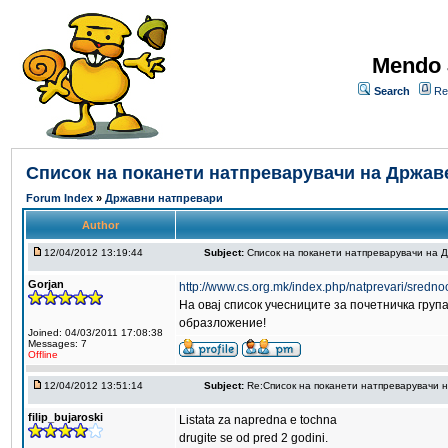
Mendo 
Search
Re
Список на поканети натпреварувачи на Држав
Forum Index
»
Државни натпревари
Author
12/04/2012 13:19:44
Subject:
Список на поканети натпреварувачи на 
Gorjan
http://www.cs.org.mk/index.php/natprevari/sredno
На овај список учесниците за почетничка груп
образложение!
Joined: 04/03/2011 17:08:38
Messages: 7
Offline
12/04/2012 13:51:14
Subject:
Re:Список на поканети натпреварувачи 
filip_bujaroski
Listata za napredna e tochna
drugite se od pred 2 godini.