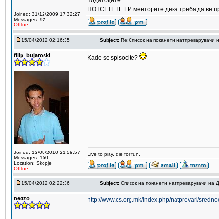
податоците.
ПОТСЕТЕТЕ ГИ менторите дека треба да ве приј
Joined: 31/12/2009 17:32:27
Messages: 92
Offline
15/04/2012 02:16:35
Subject:
Re:Список на поканети натпреварувачи 
filip_bujaroski
Kade se spisocite?
Joined: 13/09/2010 21:58:57
Live to play, die for fun.
Messages: 150
Location: Skopje
Offline
15/04/2012 02:22:36
Subject:
Список на поканети натпреварувачи на 
bedzo
http://www.cs.org.mk/index.php/natprevari/sredno