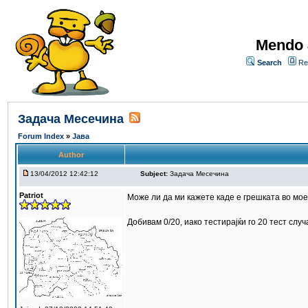
Mendo 
Search
Re
Задача Месечина
Forum Index
»
Јава
Author
13/04/2012 12:42:12
Subject:
Задача Месечина
Patriot
Може ли да ми кажете каде е грешката во мо
Добивам 0/20, иако тестирајќи го 20 тест слу