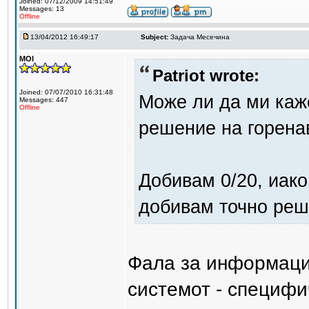
Joined: 07/12/2009 14:51:49
Messages: 13
Offline
13/04/2012 16:49:17
Subject:
Задача Месечина
MOI
Patriot wrote:
Joined: 07/07/2010 16:31:48
Може ли да ми каж
Messages: 447
Offline
решение на горена
Добивам 0/20, иако 
добивам точно реш
Фала за информаци
системот - специфи