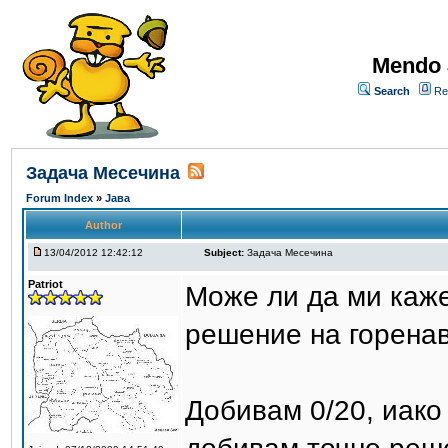
Mendo 
Search
Re
Задача Месечина
Forum Index
»
Јава
Author
13/04/2012 12:42:12
Subject:
Задача Месечина
Patriot
Може ли да ми каже
решение на горена
Добивам 0/20, иако 