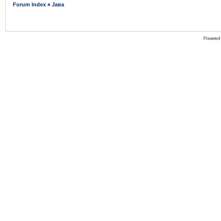
Forum Index
»
Јава
Powered