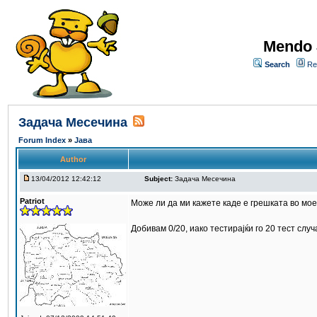
Mendo 
Search
Re
Задача Месечина
Forum Index
»
Јава
Author
13/04/2012 12:42:12
Subject:
Задача Месечина
Patriot
Може ли да ми кажете каде е грешката во мо
Добивам 0/20, иако тестирајќи го 20 тест слу