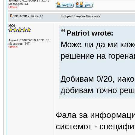
Joined: 07/12/2009 14:51:49
Messages: 13
Offline
13/04/2012 16:49:17
Subject:
Задача Месечина
MOI
Patriot wrote:
Joined: 07/07/2010 16:31:48
Може ли да ми каж
Messages: 447
Offline
решение на горена
Добивам 0/20, иако 
добивам точно реш
Фала за информаци
системот - специфи