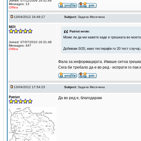
Joined: 07/12/2009 14:51:49
Messages: 13
Offline
13/04/2012 16:49:17
Subject:
Задача Месечина
MOI
Patriot wrote:
Може ли да ми кажете каде е грешката во моет
Joined: 07/07/2010 16:31:48
Messages: 447
Добивам 0/20, иако тестирајќи го 20 тест случа
Offline
Фала за информацијата. Имаше ситна грешка 
Сега би требало да е во ред - испрати го пак
13/04/2012 17:54:23
Subject:
Задача Месечина
Patriot
Да во ред е, благодарам.