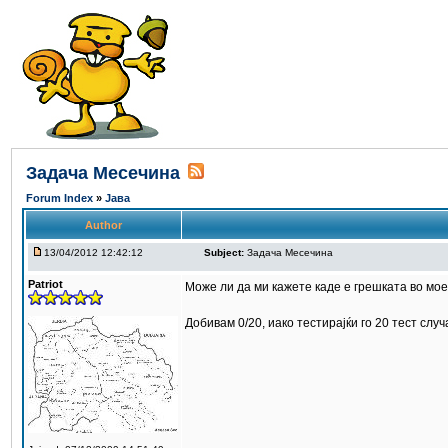
Задача Месечина
Forum Index
»
Јава
Author
13/04/2012 12:42:12
Subject:
Задача Месечина
Patriot
Може ли да ми кажете каде е грешката во мо
Добивам 0/20, иако тестирајќи го 20 тест слу