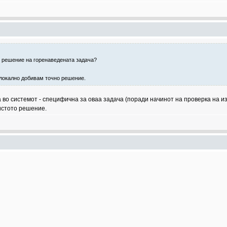
о решение на горенаведената задача?
ј локално добивам точно решение.
во системот - специфична за оваа задача (поради начинот на проверка на из
 истото решение.