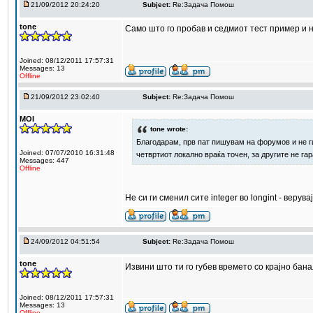
21/09/2012 20:24:20
Subject:
Re:Задача Помош
tone
Само што го пробав и седмиот тест пример и н
Joined: 08/12/2011 17:57:31
Messages: 13
Offline
21/09/2012 23:02:40
Subject:
Re:Задача Помош
MOI
tone wrote:
Благодарам, прв пат пишувам на форумов и не ги
Joined: 07/07/2010 16:31:48
четвртиот локално враќа точен, за другите не га
Messages: 447
Offline
Не си ги сменил сите integer во longint - верув
24/09/2012 04:51:54
Subject:
Re:Задача Помош
tone
Извини што ти го губев времето со крајно ба
Joined: 08/12/2011 17:57:31
Messages: 13
Offline