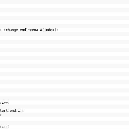
 (change-end)*cena_A[index];
();i++)
start,end,i);
);
();i++)