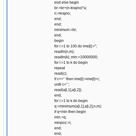
end else begin
br:=br+(n-krajno)*a;
n:=krajno;
end;
end;
minimum:=br;
end;
begin
for i:=1 to 100 do ime[i]:='';
readln(n,m);
readln(k); min:=10000000;
for i:=1 to k do begin
repeat
read(c);
if c<>' ' then ime[i]:=ime[i]+c;
until c=' ';
read(a[i,1],a[i,2]);
end;
for i:=1 to k do begin
q:=minimum(a[i,1],a[i,2],n,m);
if q<min then begin
min:=q;
minpoz:=i;
end;
end;