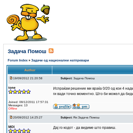
Задача Помош
Forum Index
»
Задачи од национални натпревари
Author
19/09/2012 21:20:58
Subject:
Задача Помош
tone
Испраќам решение ми враќа 0/20 од кои 4 над
ги вади точно моментно. Што би можел да бид
Joined: 08/12/2011 17:57:31
Messages: 13
Offline
20/09/2012 14:25:27
Subject:
Re:Задача Помош
MOI
Дај го кодот - да видиме што правиш.