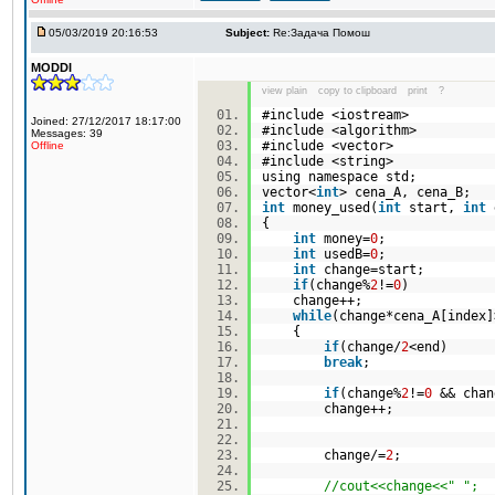
05/03/2019 20:16:53
Subject:
Re:Задача Помош
MODDI
view plain
copy to clipboard
print
?
#include <iostream>
Joined: 27/12/2017 18:17:00
#include <algorithm>
Messages: 39
#include <vector>
Offline
#include <string>
using namespace std;
vector<
int
> cena_A, cena_B;
int
money_used(
int
start,
int
{
int
money=
0
;
int
usedB=
0
;
int
change=start;
if
(change%
2
!=
0
)
change++;
while
(change*cena_A[index
{
if
(change/
2
<end)
break
;
if
(change%
2
!=
0
&& chan
change++;
change/=
2
;
//cout<<change<<" ";