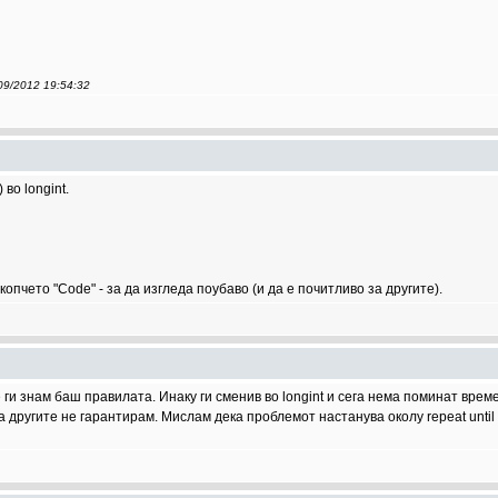
/09/2012 19:54:32
во longint.
копчето "Code" - за да изгледа поубаво (и да е почитливо за другите).
ги знам баш правилата. Инаку ги сменив во longint и сега нема поминат време
а другите не гарантирам. Мислам дека проблемот настанува околу repeat until 