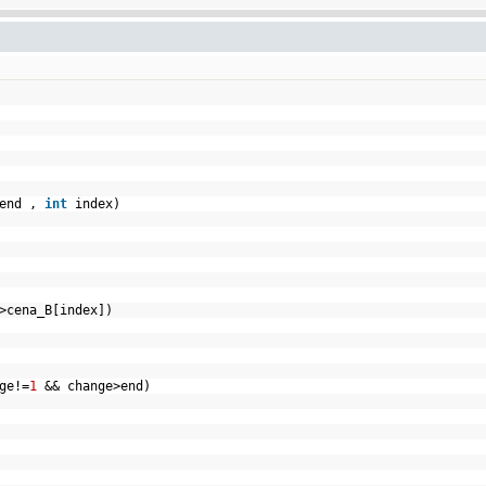
end ,
int
index)
]>cena_B[index])
ge!=
1
&& change>end)