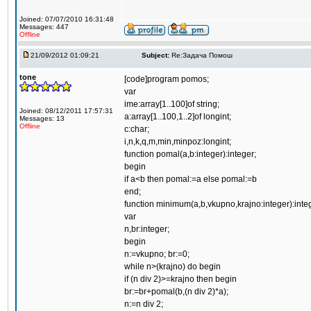
Joined: 07/07/2010 16:31:48
Messages: 447
Offline
21/09/2012 01:09:21
Subject:
Re:Задача Помош
tone
[code]program pomos;
var
ime:array[1..100]of string;
Joined: 08/12/2011 17:57:31
a:array[1..100,1..2]of longint;
Messages: 13
Offline
c:char;
i,n,k,q,m,min,minpoz:longint;
function pomal(a,b:integer):integer;
begin
if a<b then pomal:=a else pomal:=b
end;
function minimum(a,b,vkupno,krajno:integer):inte
var
n,br:integer;
begin
n:=vkupno; br:=0;
while n>(krajno) do begin
if (n div 2)>=krajno then begin
br:=br+pomal(b,(n div 2)*a);
n:=n div 2;