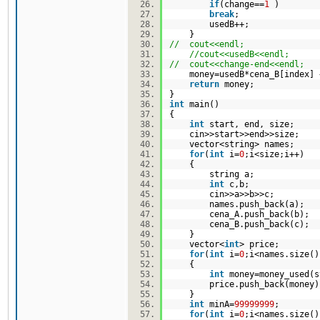
if
(change==
1
)
break
;
usedB++;
}
// cout<<endl;
//cout<<usedB<<endl;
// cout<<change-end<<endl;
money=usedB*cena_B[index] +
return
money;
}
int
main()
{
int
start, end, size;
cin>>start>>end>>size;
vector<string> names;
for
(
int
i=
0
;i<size;i++)
{
string a;
int
c,b;
cin>>a>>b>>c;
names.push_back(a);
cena_A.push_back(b);
cena_B.push_back(c);
}
vector<
int
> price;
for
(
int
i=
0
;i<names.size
{
int
money=money_used(
price.push_back(money
}
int
minA=
99999999
;
for
(
int
i=
0
;i<names.size