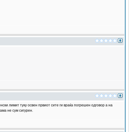
нски лимит туку освен првиот сите ги враќа погрешен одговор а на
ама не сум сигурен.