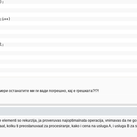
A);
();i++)
ndl;
мери останатите ми ги вади погрешно, кај е грешката?!?!
e elementi so rekurzija, ja proveruvas najoptimalnata operacija, vnimavas da ne g
aat, kolku ti preostanuvaat za procesiranje, kako i cena na usluga A, i usluga B za s