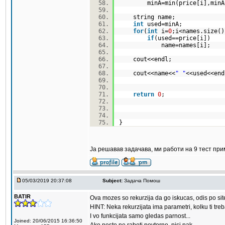
minA=min(price[i],min
string name;
int
used=minA;
for
(
int
i=
0
;i<names.size
if
(used==price[i])
name=names[i];
cout<<endl;
cout<<name<<
" "
<<used<<e
return
0
;
}
Ја решавав задачава, ми работи на 9 тест при
05/03/2019 20:37:08
Subject:
Задача Помош
BATIR
Ova mozes so rekurzija da go iskucas, odis po sit
HINT: Neka rekurzijata ima parametri, kolku ti treb
I vo funkcijata samo gledas parnost...
Joined: 20/06/2015 16:36:50