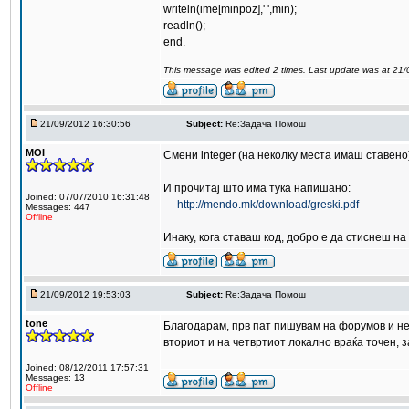
writeln(ime[minpoz],' ',min);
readln();
end.
This message was edited 2 times. Last update was at 21
21/09/2012 16:30:56
Subject:
Re:Задача Помош
MOI
Смени integer (на неколку места имаш ставено) 
И прочитај што има тука напишано:
Joined: 07/07/2010 16:31:48
http://mendo.mk/download/greski.pdf
Messages: 447
Offline
Инаку, кога ставаш код, добро е да стиснеш на 
21/09/2012 19:53:03
Subject:
Re:Задача Помош
tone
Благодарам, прв пат пишувам на форумов и не 
вториот и на четвртиот локално враќа точен, з
Joined: 08/12/2011 17:57:31
Messages: 13
Offline