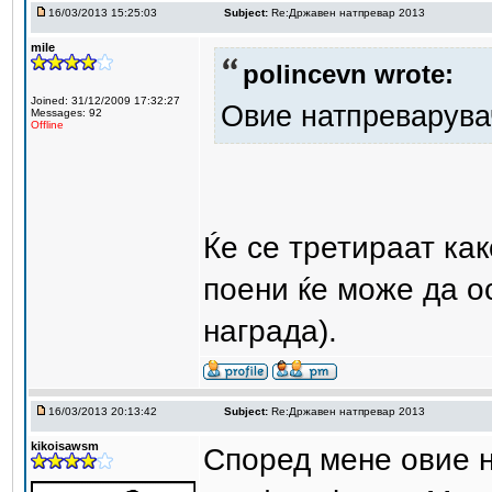
16/03/2013 15:25:03
Subject:
Re:Државен натпревар 2013
mile
polincevn wrote:
Joined: 31/12/2009 17:32:27
Овие натпреварувач
Messages: 92
Offline
Ќе се третираат ка
поени ќе може да ос
награда).
16/03/2013 20:13:42
Subject:
Re:Државен натпревар 2013
kikoisawsm
Според мене овие н