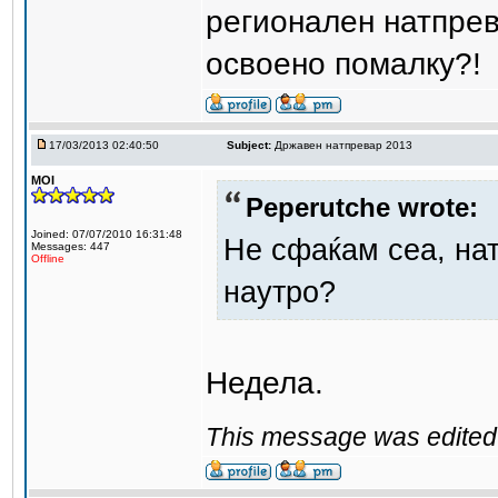
регионален натпрева
освоено помалку?!
17/03/2013 02:40:50
Subject:
Државен натпревар 2013
MOI
Peperutche wrote:
Joined: 07/07/2010 16:31:48
Не сфаќам сеа, на
Messages: 447
Offline
наутро?
Недела.
This message was edited 