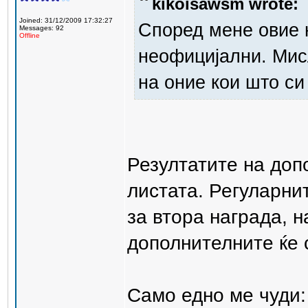
kikoisawsm wrote:
Joined: 31/12/2009 17:32:27
Според мене овие н
Messages: 92
Offline
неофицијални. Мисл
на оние кои што си
Резултатите на доп
листата. Регуларни
за втора награда, 
дополнителните ќе с
Само едно ме чуди: 