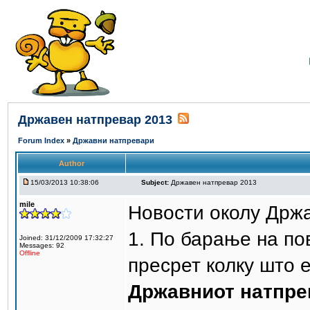
Државен натпревар 2013
Forum Index
»
Државни натпревари
Author
15/03/2013 10:38:06
Subject:
Државен натпревар 2013
mile
Новости околу Држ
1. По барање на по
Joined: 31/12/2009 17:32:27
Messages: 92
Offline
пресрет колку што 
Државниот натпрев