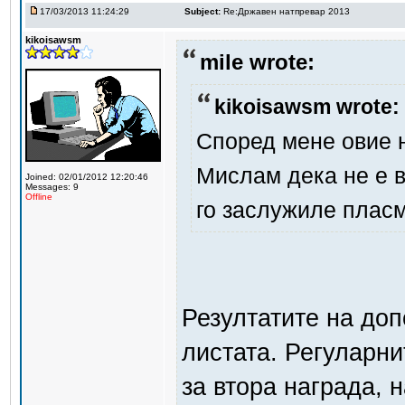
17/03/2013 11:24:29
Subject:
Re:Државен натпревар 2013
kikoisawsm
mile wrote:
kikoisawsm wrote:
Според мене овие н
Мислам дека не е в
Joined: 02/01/2012 12:20:46
Messages: 9
Offline
го заслужиле пласм
Резултатите на доп
листата. Регуларн
за втора награда, 