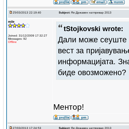
25/03/2013 22:19:40
Subject:
Re:Државен натпревар 2013
mile
tStojkovski wrote:
Joined: 31/12/2009 17:32:27
Дали може сеуште 
Messages: 92
Offline
вест за пријавувањ
информацијата. Зн
биде овозможено?
Ментор!
27/03/2013 17:24:53
Subject:
Re:Државен натпревар 2013