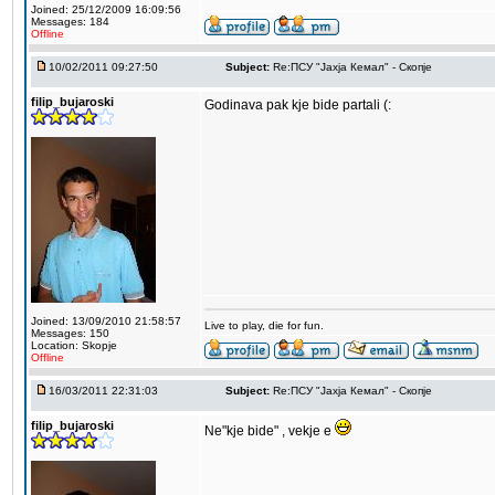
Joined: 25/12/2009 16:09:56
Messages: 184
Offline
10/02/2011 09:27:50
Subject:
Re:ПCУ "Јахја Кемал" - Скопје
filip_bujaroski
Godinava pak kje bide partali (:
Joined: 13/09/2010 21:58:57
Live to play, die for fun.
Messages: 150
Location: Skopje
Offline
16/03/2011 22:31:03
Subject:
Re:ПCУ "Јахја Кемал" - Скопје
filip_bujaroski
Ne"kje bide" , vekje e