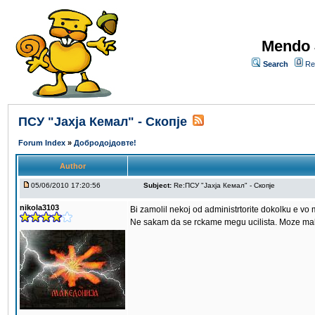
Mendo 
Search
Re
ПCУ "Јахја Кемал" - Скопје
Forum Index
»
Добродојдовте!
Author
05/06/2010 17:20:56
Subject:
Re:ПCУ "Јахја Кемал" - Скопје
nikola3103
Bi zamolil nekoj od administrtorite dokolku e vo
Ne sakam da se rckame megu ucilista. Moze malk