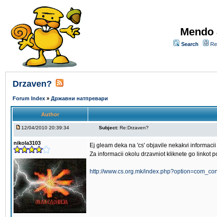
Mendo 
Search
Re
Drzaven?
Forum Index
»
Државни натпревари
Author
12/04/2010 20:39:34
Subject:
Re:Drzaven?
nikola3103
Ej gleam deka na 'cs' objavile nekakvi informacii
Za informacii okolu drzavniot kliknete go linkot p
http://www.cs.org.mk/index.php?option=com_con