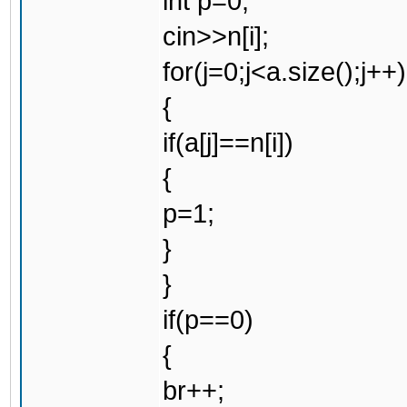
int p=0;
cin>>n[i];
for(j=0;j<a.size();j++)
{
if(a[j]==n[i])
{
p=1;
}
}
if(p==0)
{
br++;