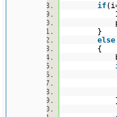
if
(i
ID.push_
pos[
}
else
{
bool 
ID[whe
se