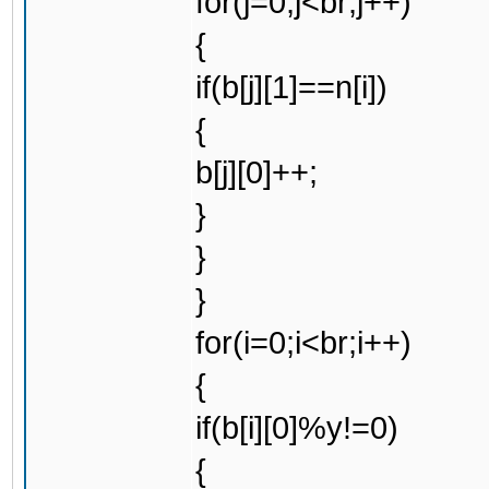
for(j=0;j<br;j++)
{
if(b[j][1]==n[i])
{
b[j][0]++;
}
}
}
for(i=0;i<br;i++)
{
if(b[i][0]%y!=0)
{