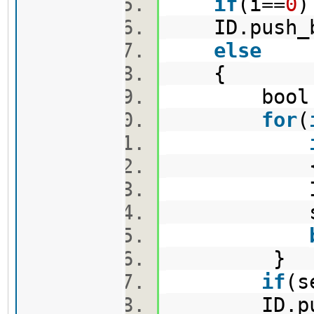
if
(i==
0
ID.push_ba
else
{
bool s
for
(
ID[i].
see
}
if
(s
ID.push_b