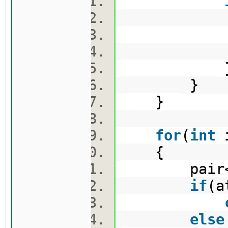
pos[a
ID.push
}
}
for
(
int
{
pair
if
(a
else