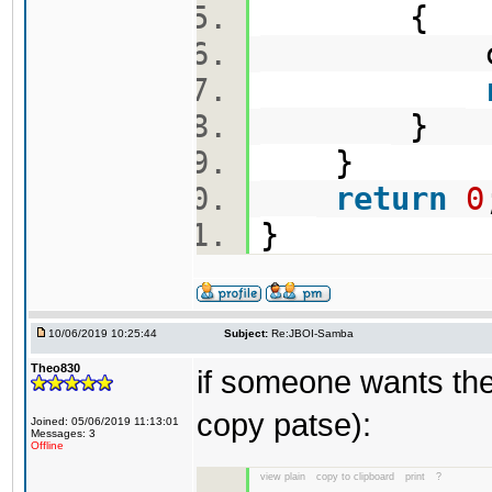
{
cout<<a
}
}
return
0
}
10/06/2019 10:25:44
Subject:
Re:JBOI-Samba
Theo830
if someone wants the
copy patse):
Joined: 05/06/2019 11:13:01
Messages: 3
Offline
view plain
copy to clipboard
print
?