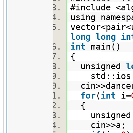
#include <a
using names
vector<pair
long
long
in
int
main()
{
unsigned
l
std::ios::
cin>>dance
for
(
int
i=
{
unsigne
cin>>a