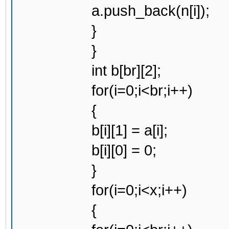
a.push_back(n[i]);
}
}
int b[br][2];
for(i=0;i<br;i++)
{
b[i][1] = a[i];
b[i][0] = 0;
}
for(i=0;i<x;i++)
{