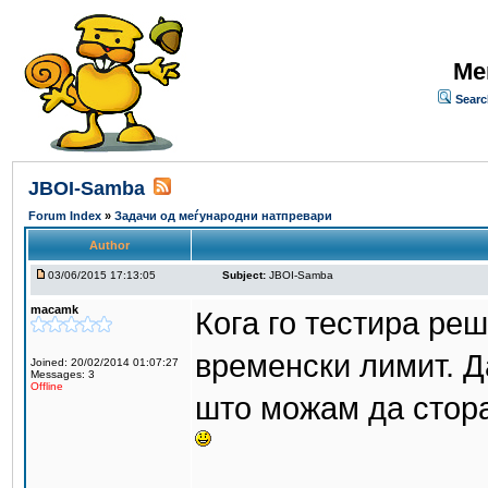
Me
Searc
JBOI-Samba
Forum Index
»
Задачи од меѓународни натпревари
Author
03/06/2015 17:13:05
Subject:
JBOI-Samba
macamk
Кога го тестира ре
временски лимит. Д
Joined: 20/02/2014 01:07:27
Messages: 3
Offline
што можам да стора