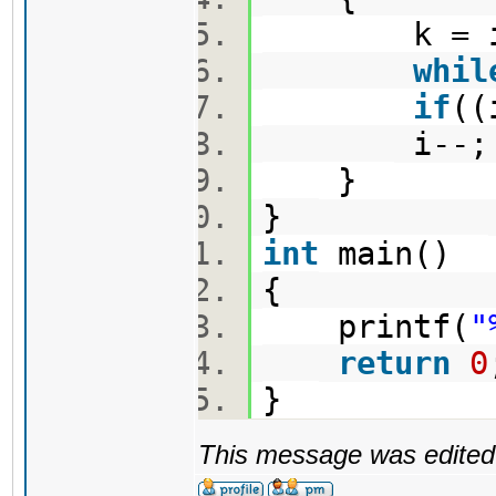
k = i
whil
if
((
i--
}
}
int
main()
{
printf(
"
return
0
}
This message was edited 