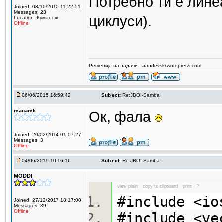
Потребно ти е лине
Joined: 08/10/2010 11:22:51
Messages: 23
циклуси).
Location: Куманово
Offline
Решенија на задачи - aandevski.wordpress.com
06/06/2015 16:59:42
Subject:
Re:JBOI-Samba
macamk
Ок, фала
Joined: 20/02/2014 01:07:27
Messages: 3
Offline
04/06/2019 10:16:16
Subject:
Re:JBOI-Samba
MODDI
view plain
copy to clipboard
print
?
#include <i
Joined: 27/12/2017 18:17:00
Messages: 39
Offline
#include <v