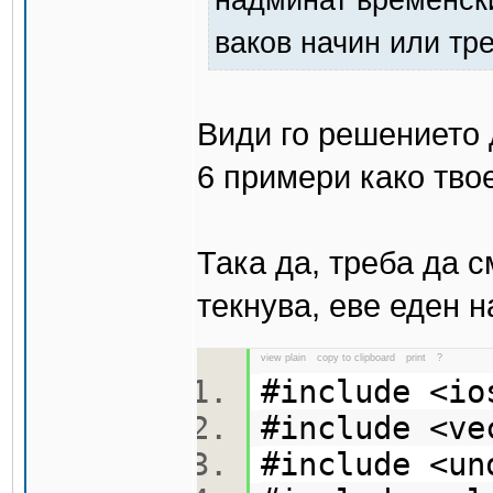
ваков начин или тр
Види го решението д
6 примери како твое
Така да, треба да 
текнува, еве еден н
view plain
copy to clipboard
print
?
#include <i
#include <v
#include <u