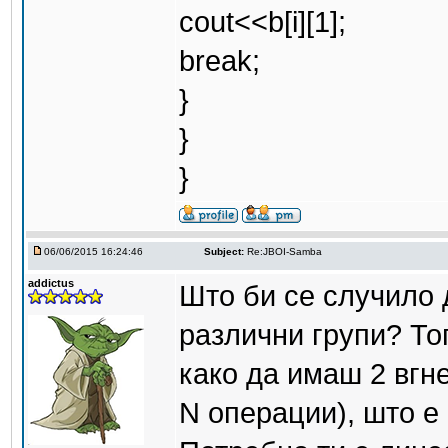
cout<<b[i][1];
break;
}
}
}
06/06/2015 16:24:46
Subject:
Re:JBOI-Samba
addictus
Што би се случило д
различни групи? То
како да имаш 2 вгне
N операции), што е 