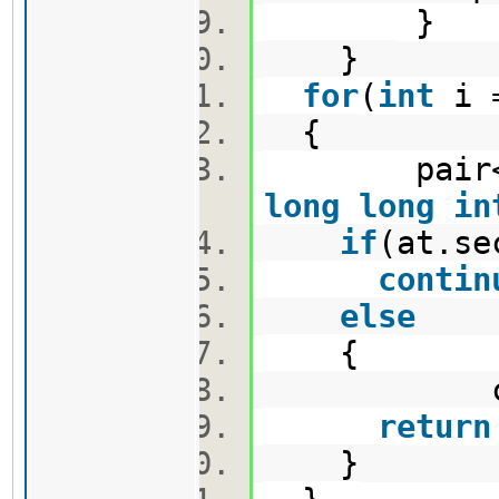
}
}
for
(
int
i 
{
pair<un
long
long
in
if
(at.se
contin
else
{
cout<<a
return
}