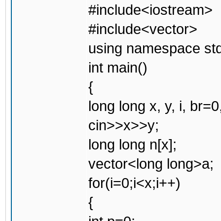
#include<iostream>
#include<vector>
using namespace std
int main()
{
long long x, y, i, br=0,
cin>>x>>y;
long long n[x];
vector<long long>a;
for(i=0;i<x;i++)
{