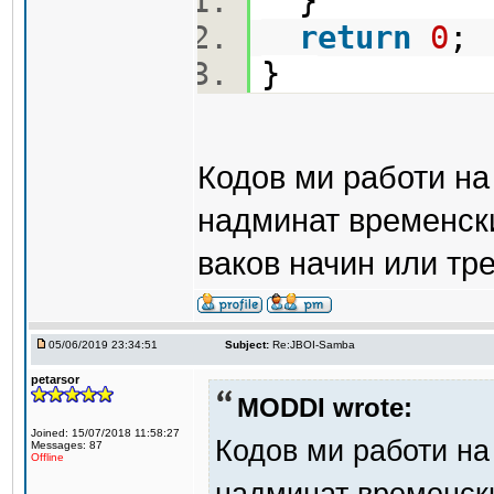
}
return
0
}
Кодов ми работи на
надминат временски
ваков начин или тр
05/06/2019 23:34:51
Subject:
Re:JBOI-Samba
petarsor
MODDI wrote:
Joined: 15/07/2018 11:58:27
Кодов ми работи на
Messages: 87
Offline
надминат временски