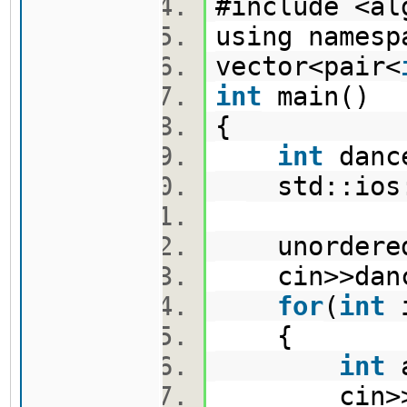
#include <a
using names
vector<pair<
int
main()
{
int
danc
std::ios::
unordered
cin>>danc
for
(
int
{
int
cin>>