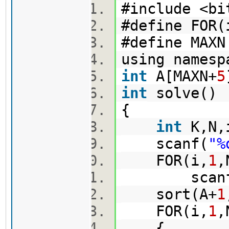
#include <b
#define FOR
#define MAX
using names
int
A[MAXN+
5
int
solve(
{
int
K,N
scanf(
"%
FOR(i,
1
scanf
sort(A+
1
FOR(i,
1
{