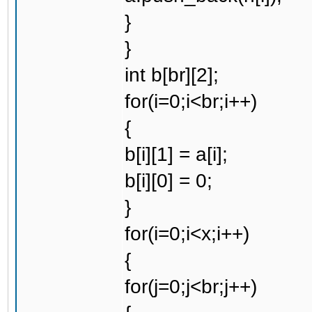
}
}
int b[br][2];
for(i=0;i<br;i++)
{
b[i][1] = a[i];
b[i][0] = 0;
}
for(i=0;i<x;i++)
{
for(j=0;j<br;j++)