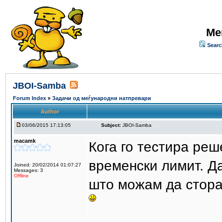
Me
Searc
JBOI-Samba
Forum Index
»
Задачи од меѓународни натпревари
Author
03/06/2015 17:13:05
Subject:
JBOI-Samba
macamk
Кога го тестира реш
временски лимит. Да
Joined: 20/02/2014 01:07:27
Messages: 3
Offline
што можам да стора