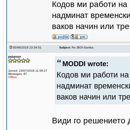
Кодов ми работи на 
надминат временски
ваков начин или тре
05/06/2019 23:34:51
Subject:
Re:JBOI-Samba
petarsor
MODDI wrote:
Joined: 15/07/2018 11:58:27
Кодов ми работи на
Messages: 87
Offline
надминат временски
ваков начин или тр
Види го решението д