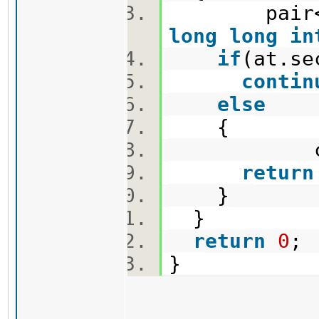
pair<un
long
long
in
if
(at.se
contin
else
{
cout<<a
return
}
}
return
0
}