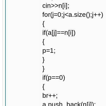
cin>>n[i];
for(j=0;j<a.size();j++)
{
if(a[j]==n[i])
{
p=1;
}
}
if(p==0)
{
br++;
a.push_back(n[i]);