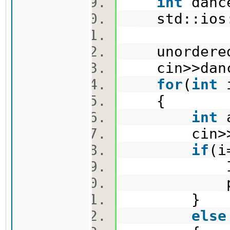
int
danc
std::ios::
unordered
cin>>danc
for
(
int
{
int
cin>>
if
(i
ID.push_
pos[
}
else