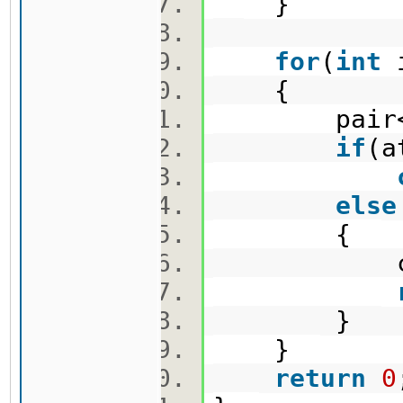
}
for
(
int
{
pair
if
(a
else
{
cout<<a
}
}
return
0