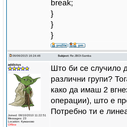
break;
}
}
}
06/06/2015 16:24:46
Subject:
Re:JBOI-Samba
addictus
Што би се случило д
различни групи? То
како да имаш 2 вгнез
операции), што е пр
Потребно ти е лине
Joined: 08/10/2010 11:22:51
Messages: 23
Location: Куманово
Offline