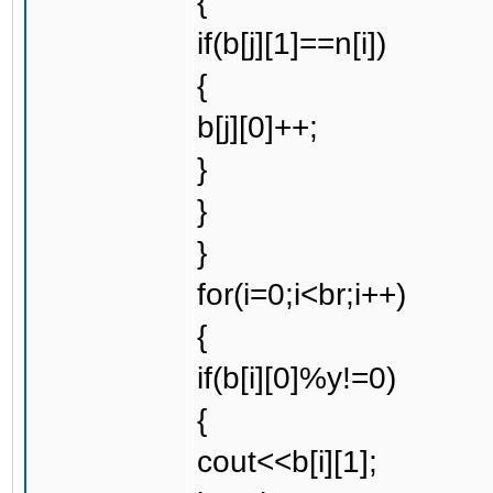
{
if(b[j][1]==n[i])
{
b[j][0]++;
}
}
}
for(i=0;i<br;i++)
{
if(b[i][0]%y!=0)
{
cout<<b[i][1];