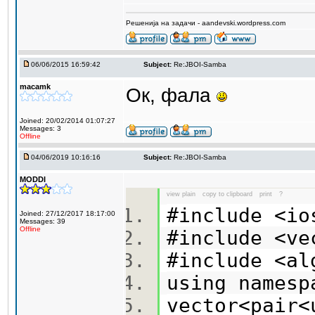
Решенија на задачи - aandevski.wordpress.com
06/06/2015 16:59:42
Subject:
Re:JBOI-Samba
macamk
Ок, фала
Joined: 20/02/2014 01:07:27
Messages: 3
Offline
04/06/2019 10:16:16
Subject:
Re:JBOI-Samba
MODDI
view plain
copy to clipboard
print
?
#include <i
Joined: 27/12/2017 18:17:00
Messages: 39
Offline
#include <v
#include <a
using names
vector<pair