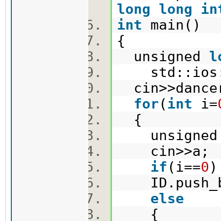
long
long
in
int
main()
{
unsigned
l
std::ios::
cin>>dance
for
(
int
i=
{
unsigne
cin>>a
if
(i==
0
ID.push_ba
else
{