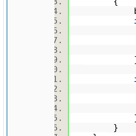
{
bool 
ID[whe
se
pos[a
ID.push
}