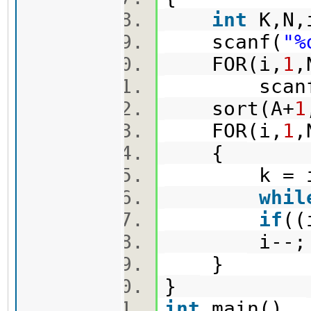
int
K,N
scanf(
"%
FOR(i,
1
scanf
sort(A+
1
FOR(i,
1
{
k = i
whil
if
((
i--
}
}
int
main()