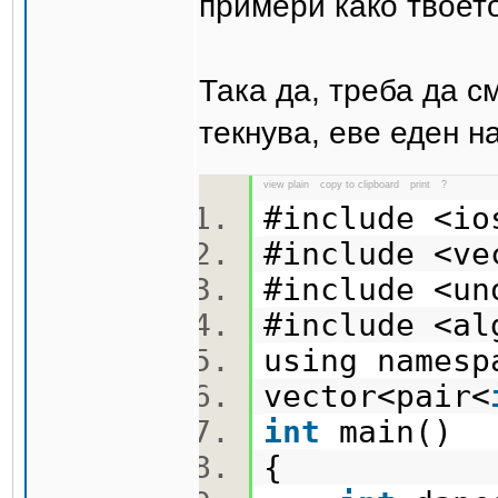
примери како твоето
Така да, треба да с
текнува, еве еден н
view plain
copy to clipboard
print
?
#include <i
#include <v
#include <u
#include <a
using names
vector<pair<
int
main()
{