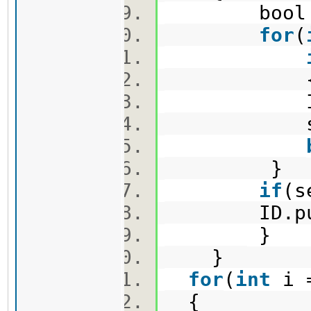
bool s
for
(
ID[i].
see
}
if
(s
ID.push_b
}
}
for
(
int
i 
{