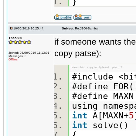
}
10/06/2019 10:25:44
Subject:
Re:JBOI-Samba
Theo830
if someone wants the
copy patse):
Joined: 05/06/2019 11:13:01
Messages: 3
Offline
view plain
copy to clipboard
print
?
#include <b
#define FOR
#define MAX
using names
int
A[MAXN+
5
int
solve(
{