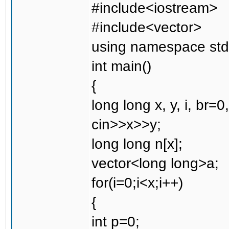
#include<iostream>
#include<vector>
using namespace std
int main()
{
long long x, y, i, br=0,
cin>>x>>y;
long long n[x];
vector<long long>a;
for(i=0;i<x;i++)
{
int p=0;