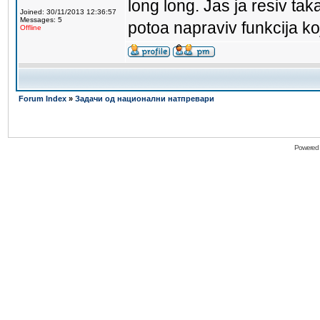
long long. Jas ja resiv tak
Joined: 30/11/2013 12:36:57
Messages: 5
potoa napraviv funkcija k
Offline
Forum Index
»
Задачи од национални натпревари
Powered