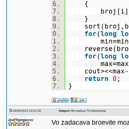
{
broj[i]=s
}
sort(broj,br
for
(
long
lo
min=min
reverse(broj
for
(
long
lo
max=max
cout><<max
return
0
;
}
18/06/2015 13:21:30
Subject:
Re:zadaca 75.Odzemanje
JosifTepegjozov
Vo zadacava broevite moza