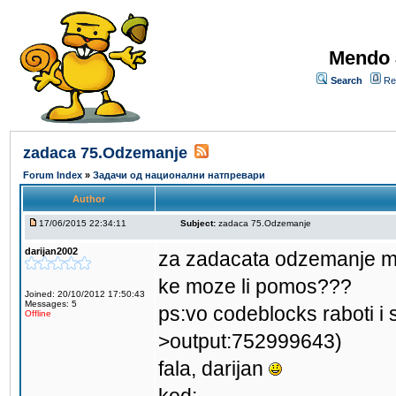
Mendo 
Search
Re
zadaca 75.Odzemanje
Forum Index
»
Задачи од национални натпревари
Author
17/06/2015 22:34:11
Subject:
zadaca 75.Odzemanje
darijan2002
za zadacata odzemanje mi
ke moze li pomos???
Joined: 20/10/2012 17:50:43
Messages: 5
ps:vo codeblocks raboti i 
Offline
>output:752999643)
fala, darijan