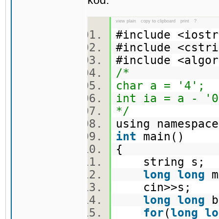
kod:
view plain
copy to clipboard
print
?
#include <ios
#include <cst
#include <alg
/*
char a = '4';
int ia = a - '0
*/
using namespa
int
main()
{
string s;
long
long
m
cin>>s;
long
long
b
for
(
long
lo