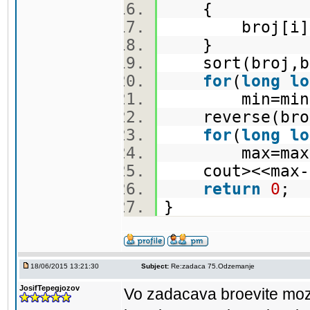
{
broj[i]=s
}
sort(broj,br
for
(
long
lo
min=min
reverse(broj
for
(
long
lo
max=max
cout><<max
return
0
;
}
18/06/2015 13:21:30
Subject:
Re:zadaca 75.Odzemanje
JosifTepegjozov
Vo zadacava broevite moza