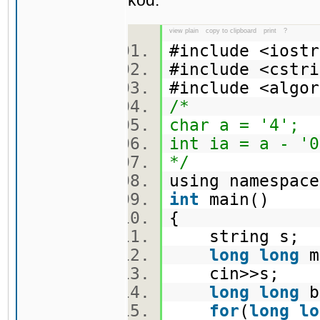
kod:
view plain
copy to clipboard
print
?
#include <ios
#include <cst
#include <alg
/*
char a = '4';
int ia = a - '0
*/
using namespa
int
main()
{
string s;
long
long
m
cin>>s;
long
long
b
for
(
long
lo