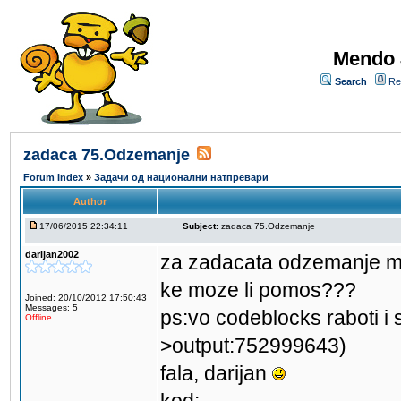
Mendo 
Search
Re
zadaca 75.Odzemanje
Forum Index
»
Задачи од национални натпревари
Author
17/06/2015 22:34:11
Subject:
zadaca 75.Odzemanje
darijan2002
za zadacata odzemanje mi
ke moze li pomos???
Joined: 20/10/2012 17:50:43
Messages: 5
ps:vo codeblocks raboti i 
Offline
>output:752999643)
fala, darijan