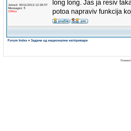
long long. Jas ja resiv tak
Joined: 30/11/2013 12:36:57
Messages: 5
potoa napraviv funkcija k
Offline
Forum Index
»
Задачи од национални натпревари
Powered