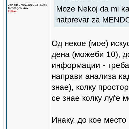
Joined: 07/07/2010 16:31:48
Moze Nekoj da mi ka
Messages: 447
Offline
natprevar za MEND
Од некое (мое) иску
дена (можеби 10), д
информации - треба 
направи анализа ка
знае), колку простор
се знае колку луѓе 
Инаку, до кое место