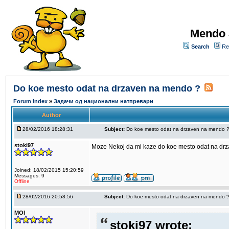
Mendo 
Search
Re
Do koe mesto odat na drzaven na mendo ?
Forum Index
»
Задачи од национални натпревари
Author
28/02/2016 18:28:31
Subject:
Do koe mesto odat na drzaven na mendo 
stoki97
Moze Nekoj da mi kaze do koe mesto odat na dr
Joined: 18/02/2015 15:20:59
Messages: 9
Offline
28/02/2016 20:58:56
Subject:
Do koe mesto odat na drzaven na mendo 
MOI
stoki97 wrote: