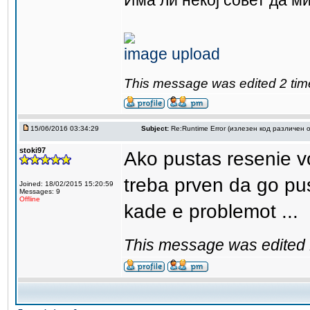
Има ли некој совет да м
image upload
This message was edited 2 tim
15/06/2016 03:34:29
Subject:
Re:Runtime Error (излезен код различен о
stoki97
Ako pustas resenie v
treba prven da go pu
Joined: 18/02/2015 15:20:59
Messages: 9
Offline
kade e problemot ...
This message was edited 