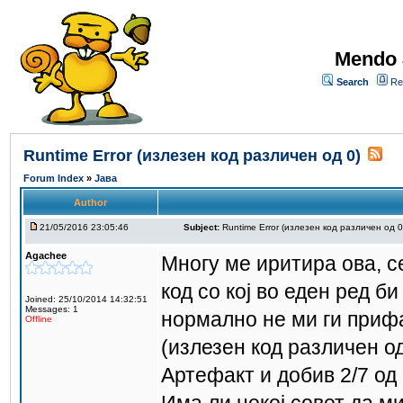
Mendo 
Search
Re
Runtime Error (излезен код различен од 0)
Forum Index
»
Јава
Author
21/05/2016 23:05:46
Subject:
Runtime Error (излезен код различен од 0
Agachee
Многу ме иритира ова, с
код со кој во еден ред б
Joined: 25/10/2014 14:32:51
Messages: 1
нормално не ми ги прифа
Offline
(излезен код различен од
Артефакт и добив 2/7 од 