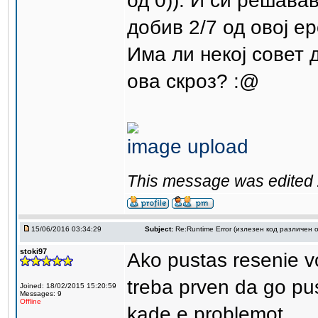
од 0)). И си решава
добив 2/7 од овој ер
Има ли некој совет 
ова скроз? :@
image upload
This message was edited 
15/06/2016 03:34:29
Subject:
Re:Runtime Error (излезен код различен о
stoki97
Ako pustas resenie v
treba prven da go pu
Joined: 18/02/2015 15:20:59
Messages: 9
Offline
kade e problemot ...