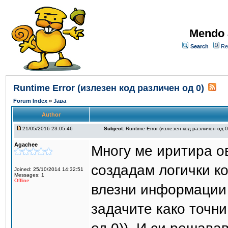
Mendo 
Search
Re
Runtime Error (излезен код различен од 0)
Forum Index
»
Јава
Author
21/05/2016 23:05:46
Subject:
Runtime Error (излезен код различен од 0
Agachee
Многу ме иритира ов
создадам логички код
Joined: 25/10/2014 14:32:51
Messages: 1
Offline
влезни информации 
задачите како точни