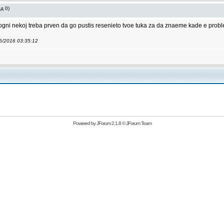
д 0)
ogni nekoj treba prven da go pustis resenieto tvoe tuka za da znaeme kade e proble
06/2016 03:35:12
Powered by
JForum 2.1.8
©
JForum Team