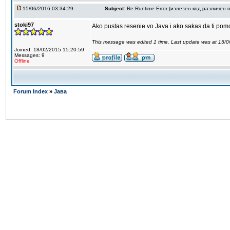
15/06/2016 03:34:29
Subject:
Re:Runtime Error (излезен код различен о
stoki97
Ako pustas resenie vo Java i ako sakas da ti pom
This message was edited 1 time. Last update was at 15/
Joined: 18/02/2015 15:20:59
Messages: 9
Offline
Forum Index
»
Јава