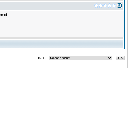
mot ...
Go to: