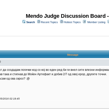
Mendo Judge Discussion Board 
Search
Recent Topics
Hottest Topics
Member Listing
Message
)
ат да создадам логички код со кој во еден ред би ги внел сите влезни информ
ав така и стигнав до Моќен Артефакт и добив 2/7 од овој ерор, другите точни.
асам од ова скроз? :@
/05/2016 02:18:45