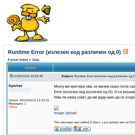
Runtime Error (излезен код различен од 0)
Forum Index
»
Јава
Author
21/05/2016 23:05:46
Subject:
Runtime Error (излезен код различен од 0
Agachee
Многу ме иритира ова, се мачев скоро пола са
Error (излезен код различен од 0)). И си решав
Има ли некој совет да ми даде како да се отар
Joined: 25/10/2014 14:32:51
Messages: 1
Offline
image upload
This message was edited 2 times. Last update was at 22