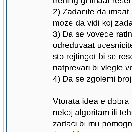
trening gi imaat resen
2) Zadacite da imaat s
moze da vidi koj zad
3) Da se vovede rati
odreduvaat ucesnicite
sto rejtingot bi se res
natprevari bi vlegle v
4) Da se zgolemi broj
Vtorata idea e dobra 
nekoj algoritam ili te
zadaci bi mu pomogna