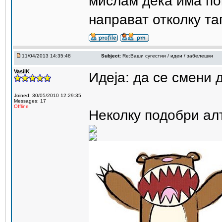
мислам дека има по
направат отколку та
11/04/2013 14:35:48
Subject:
Re:Ваши сугестии / идеи / забелешки
VasilK
Идеја: да се смени 
Joined: 30/05/2010 12:29:35
Messages: 17
Offline
Неколку подобри ал