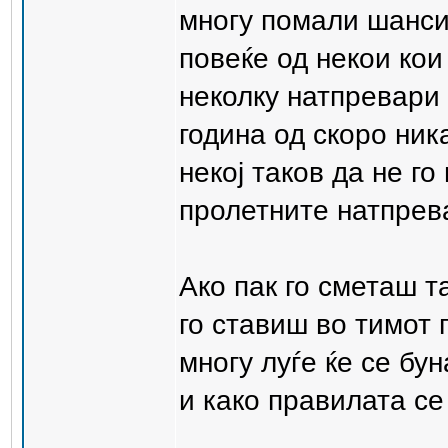
многу помали шанси 
повеќе од некои кои
неколку натпревари
година од скоро ник
некој таков да не г
пролетните натпрев
Ако пак го сметаш т
го ставиш во тимот 
многу луѓе ќе се бу
и како правилата се