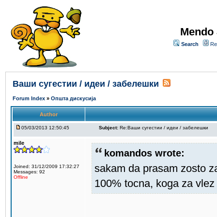
Mendo 
Search
Re
Ваши сугестии / идеи / забелешки
Forum Index
»
Општа дискусија
Author
05/03/2013 12:50:45
Subject:
Re:Ваши сугестии / идеи / забелешки
mile
komandos wrote:
sakam da prasam zosto za
Joined: 31/12/2009 17:32:27
Messages: 92
Offline
100% tocna, koga za vlez 