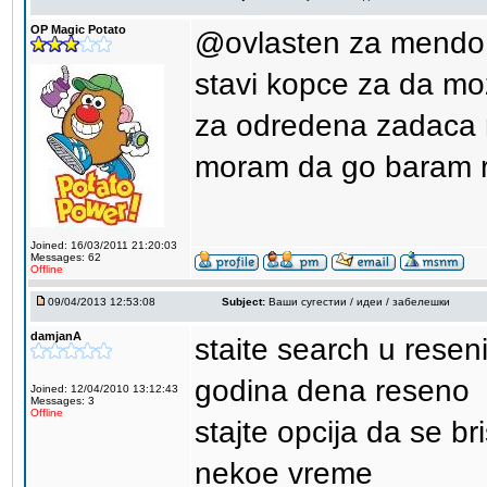
OP Magic Potato
@ovlasten za mendo
stavi kopce za da mo
za odredena zadaca n
moram da go baram re
Joined: 16/03/2011 21:20:03
Messages: 62
Offline
09/04/2013 12:53:08
Subject:
Ваши сугестии / идеи / забелешки
damjanA
staite search u rese
godina dena reseno
Joined: 12/04/2010 13:12:43
Messages: 3
Offline
stajte opcija da se br
nekoe vreme