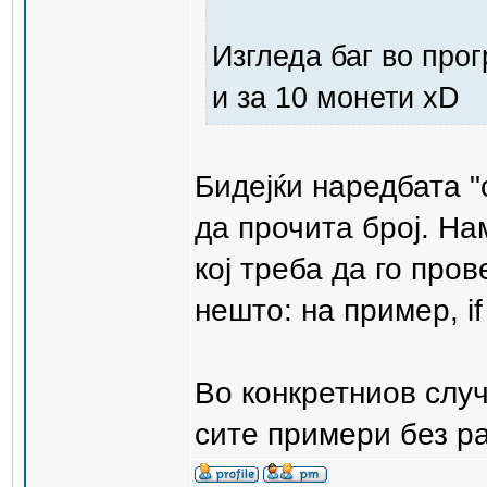
Изгледа баг во про
и за 10 монети xD
Бидејќи наредбата "
да прочита број. На
кој треба да го про
нешто: на пример, if ci
Во конкретниов случ
сите примери без р