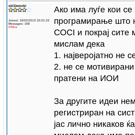
obi1kenobi
Ако има луѓе кои се
програмирање што н
Joined: 18/02/2010 20:01:33
Messages: 168
Offline
COCI и покрај сите 
мислам дека
1. најверојатно не 
2. не се мотивирани
пратени на ИОИ
За другите идеи не
регистриран на сис
јас лично никаков ќа