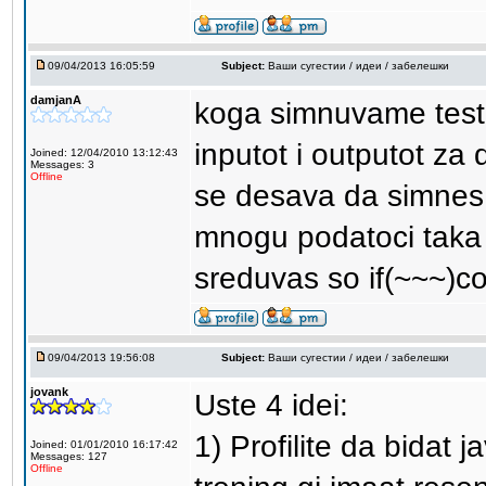
09/04/2013 16:05:59
Subject:
Ваши сугестии / идеи / забелешки
damjanA
koga simnuvame test 
inputot i outputot z
Joined: 12/04/2010 13:12:43
Messages: 3
Offline
se desava da simnes 
mnogu podatoci taka 
sreduvas so if(~~~)
09/04/2013 19:56:08
Subject:
Ваши сугестии / идеи / забелешки
jovank
Uste 4 idei:
1) Profilite da bidat 
Joined: 01/01/2010 16:17:42
Messages: 127
Offline