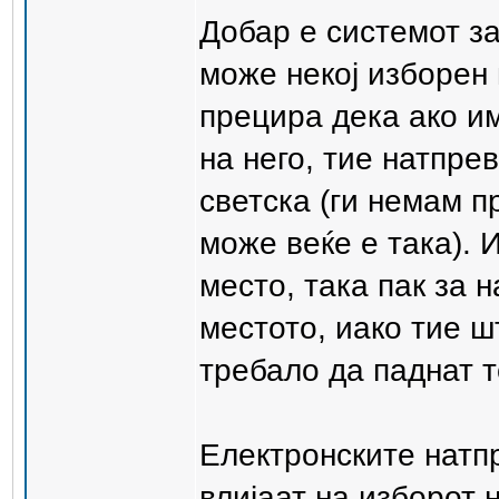
Добар е системот за
може некој изборен
прецира дека ако им
на него, тие натпрев
светска (ги немам п
може веќе е така). И
место, така пак за 
местото, иако тие ш
требало да паднат т
Електронските натпр
влијаат на изборот н