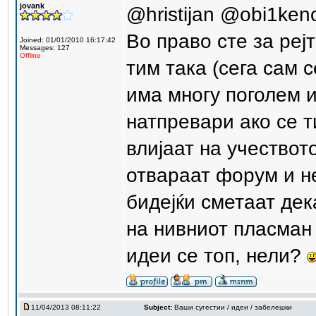
jovank
@hristijan @obi1ken
Во право сте за реј
Joined: 01/01/2010 16:17:42
Messages: 127
Offline
тим така (сега сам 
има многу поголем 
натпревари ако се т
влијаат на учествот
отвараат форум и не
бидејќи сметаат де
на нивниот пласман 
идеи се топ, нели?
11/04/2013 08:11:22
Subject:
Ваши сугестии / идеи / забелешки