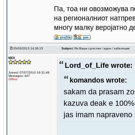
Па, тоа ни овозможува 
на регионалниот натпрев
многу малку веројатно д
05/03/2013 14:36:15
Subject:
Re:Ваши сугестии / идеи / забелешки
MOI
Lord_of_Life wrote:
Joined: 07/07/2010 16:31:48
Messages: 447
komandos wrote:
Offline
sakam da prasam zos
kazuva deak e 100% t
jas imam napraveno 