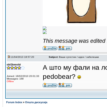
This message was edited 1
11/04/2013 18:57:20
Subject:
Ваши сугестии / идеи / забелешки
obi1kenobi
А што му фали на л
pedobear?
Joined: 18/02/2010 20:01:33
Messages: 168
Offline
Forum Index
»
Општа дискусија