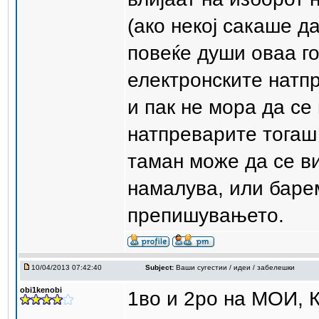
(ако некој сакаше д
повеќе души оваа го
електронските натп
и пак не мора да с
натпреварите тогаш 
таман може да се ви
намалува, или баре
препишувањето.
10/04/2013 07:42:40
Subject:
Ваши сугестии / идеи / забелешки
obi1kenobi
1во и 2ро на МОИ, 