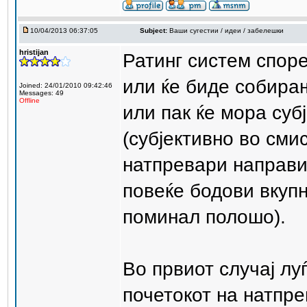
10/04/2013 06:37:05
Subject:
Ваши сугестии / идеи / забелешки
hristijan
Ратинг систем споре
или ќе биде собира
Joined: 24/01/2010 09:42:46
Messages: 49
Offline
или пак ќе мора субј
(субјективно во сми
натпревари направи
повеќе бодови вкуп
поминал полошо).
Во првиот случај лу
почетокот на натпр