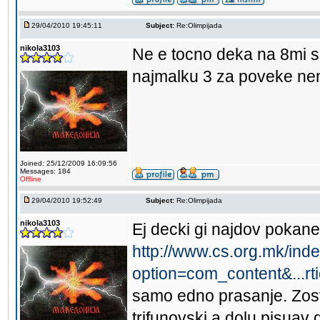
29/04/2010 19:45:11
Subject:
Re:Olimpijada
nikola3103
Ne e tocno deka na 8mi 
najmalku 3 za poveke ne
Joined: 25/12/2009 16:09:56
Messages: 184
Offline
29/04/2010 19:52:49
Subject:
Re:Olimpijada
nikola3103
Ej decki gi najdov pokane
http://www.cs.org.mk/ind
option=com_content&...r
samo edno prasanje. Zost
trifunovski a dolu pisuav