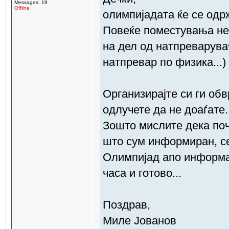
Messages: 19
Offline
олимпијадата ќе се одрж
Повеќе поместувања не
на дел од натпреварува
натпревар по физика...)
Организирајте си ги об
одлучете да не доаѓате.
Зошто мислите дека поч
што сум информиран, се
Олимпијад апо информат
часа и готово...
Поздрав,
Миле Јованов