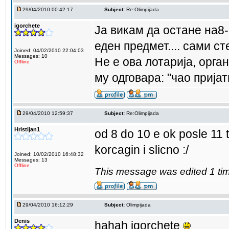
29/04/2010 00:42:17
Subject:
Re:Olimpijada
igorchete
Ја викам да остане на8-
еден предмет.... сами ст
Joined: 04/02/2010 22:04:03
Messages: 10
Не е ова лотарија, орга
Offline
му одговара: "чао прија
29/04/2010 12:59:37
Subject:
Re:Olimpijada
Hristijan1
od 8 do 10 e ok posle 11
korcagin i slicno :/
Joined: 10/02/2010 16:48:32
Messages: 13
Offline
This message was edited 1 tim
29/04/2010 16:12:29
Subject:
Olimpijada
Denis
hahah igorchete