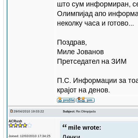
што сум информиран, се
Олимпијад апо информат
неколку часа и готово...
Поздрав,
Миле Јованов
Претседател на ЗИМ
П.С. Информации за тоа
крајот на денов.
29/04/2010 19:03:22
Subject:
Re:Olimpijada
ACRush
mile wrote:
Дечки,
Joined: 12/02/2010 17:34:25