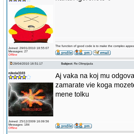
The function of good code is to make the complex appea
Joined: 29/01/2010 18:55:07
Messages: 27
Offline
29/04/2010 16:51:17
Subject:
Re:Olimpijada
nikola3103
Aj vaka na koj mu odgova
zamarate vie koga mozet
mene tolku
Joined: 25/12/2009 16:09:56
Messages: 184
Offline