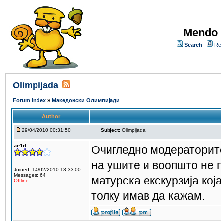
Mendo 
Search
Re
Olimpijada
Forum Index
»
Македонски Олимпијади
Author
29/04/2010 00:31:50
Subject:
Olimpijada
ac1d
Очигледно модераторите
на ушите и воопшто не г
Joined: 14/02/2010 13:33:00
Messages: 64
матурска екскурзија која
Offline
толку имав да кажам.