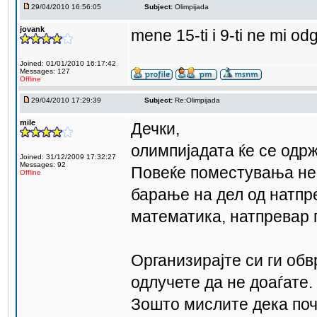
29/04/2010 16:56:05
Subject:
Olimpijada
jovank
mene 15-ti i 9-ti ne mi o
Joined: 01/01/2010 16:17:42
Messages: 127
Offline
29/04/2010 17:29:39
Subject:
Re:Olimpijada
mile
Дечки,
олимпијадата ќе се одрж
Joined: 31/12/2009 17:32:27
Messages: 92
Повеќе поместувања не
Offline
барање на дел од натпр
математика, натпревар п
Организирајте си ги об
одлучете да не доаѓате.
Зошто мислите дека поч