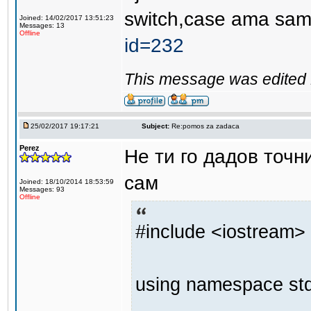
switch,case ama sam
Joined: 14/02/2017 13:51:23
Messages: 13
Offline
id=232
This message was edited 
25/02/2017 19:17:21
Subject:
Re:pomos za zadaca
Perez
Не ти го дадов точни
сам
Joined: 18/10/2014 18:53:59
Messages: 93
Offline
#include <iostream>
using namespace std