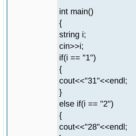
int main()
{
string i;
cin>>i;
if(i == "1")
{
cout<<"31"<<endl;
}
else if(i == "2")
{
cout<<"28"<<endl;