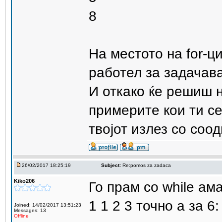
8
На местото на for-ци
работел за задачава
И откако ќе решиш н
примерите кои ти се
твојот излез со соо
26/02/2017 18:25:19
Subject:
Re:pomos za zadaca
Kiko206
Го прам со while ам
1 1 2 3 точно а за 6:
Joined: 14/02/2017 13:51:23
Messages: 13
Offline