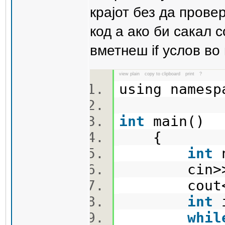
крајот без да прове
код а ако би сакал 
вметнеш if услов во 
view plain
copy to clipboard
print
?
using name
int
main(
{
int
n
cin>
cout<
int
whil