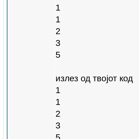
1
1
2
3
5
излез од твојот код
1
1
2
3
5