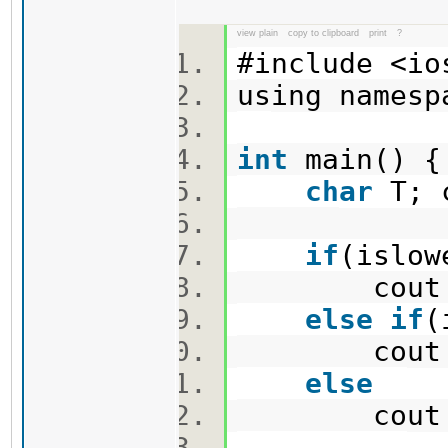
view plain
copy to clipboard
print
?
#include <i
using names
int
main()
char
T; 
if
(islo
cout 
else
if
(
cout 
else
cout 