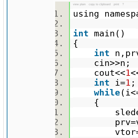
view plain
copy to clipboard
print
?
using names
int
main()
{
int
n,pr
cin>>n
cout<<
1
<
int
i=
1
while
(i
{
sleden=
prv=v
vtor=s