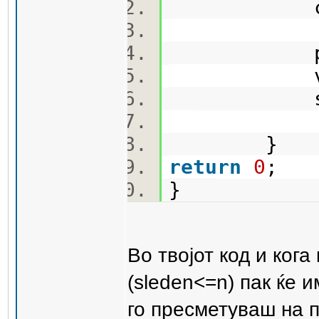
cout<<
prv=
vtor=
sleden
return
0
}
Во твојот код и кога
(sleden<=n) пак ќе 
го пресметуваш на п