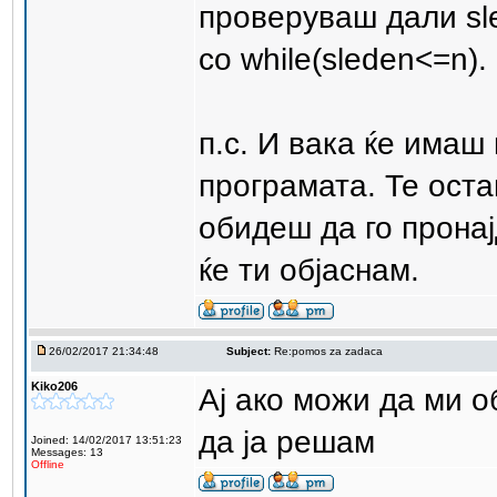
проверуваш дали sle
со while(sleden<=n).
п.с. И вака ќе имаш
програмата. Те ост
обидеш да го прона
ќе ти објаснам.
26/02/2017 21:34:48
Subject:
Re:pomos za zadaca
Kiko206
Ај ако можи да ми 
да ја решам
Joined: 14/02/2017 13:51:23
Messages: 13
Offline