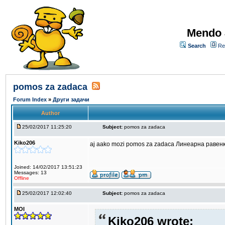
Mendo 
Search
Re
pomos za zadaca
Forum Index
»
Други задачи
Author
25/02/2017 11:25:20
Subject:
pomos za zadaca
Kiko206
aj aako mozi pomos za zadaca Линеарна равен
Joined: 14/02/2017 13:51:23
Messages: 13
Offline
25/02/2017 12:02:40
Subject:
pomos za zadaca
MOI
Kiko206 wrote: