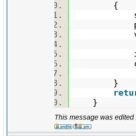
sleden
prv=
vtor=
cout<<
retu
}
This message was edited 