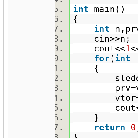
int
main()
{
int
n,pr
cin>>n
cout<<
1
<
for
(
int
{
sleden=
prv=v
vtor=s
cout<<sl
}
return
0
}