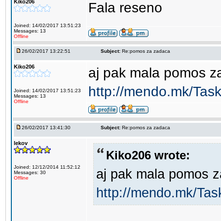
Kiko206
Fala reseno
Joined: 14/02/2017 13:51:23
Messages: 13
Offline
26/02/2017 13:22:51
Subject:
Re:pomos za zadaca
Kiko206
aj pak mala pomos z
http://mendo.mk/Tas
Joined: 14/02/2017 13:51:23
Messages: 13
Offline
26/02/2017 13:41:30
Subject:
Re:pomos za zadaca
lekov
Kiko206 wrote:
Joined: 12/12/2014 11:52:12
aj pak mala pomos z
Messages: 30
Offline
http://mendo.mk/Tas