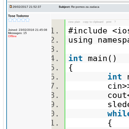
26/02/2017 21:52:37
Subject:
Re:pomos za zadaca
Tose Todorov
view plain
copy to clipboard
print
?
#include <i
Joined: 23/02/2016 21:45:08
Messages: 15
Offline
using name
int
main(
{
int
n
cin>
cout<
sleden=
whil