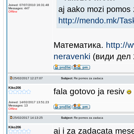
Joined: 07/07/2010 16:31:48
aj aako mozi pomos
Messages: 447
Offline
http://mendo.mk/Tas
Математика.
http://
neravenki
(види дел 
25/02/2017 12:27:07
Subject:
Re:pomos za zadaca
Kiko206
fala gotovo ja resiv
Joined: 14/02/2017 13:51:23
Messages: 13
Offline
25/02/2017 14:13:25
Subject:
Re:pomos za zadaca
Kiko206
aj i za zadacata mes