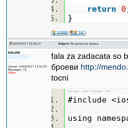
return
0
}
26/02/2017 15:43:27
Subject:
Re:pomos za zadaca
Kiko206
fala za zadacata so
броеви
http://mendo
Joined: 14/02/2017 13:51:23
Messages: 13
Offline
tocni
view plain
copy to clipboard
print
?
#include <i
using names