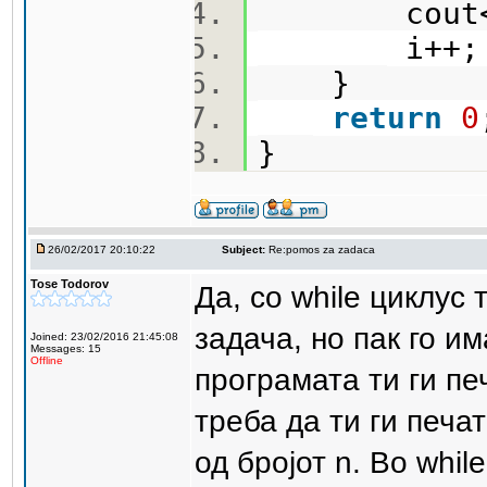
cout<<sl
i++
}
return
0
}
26/02/2017 20:10:22
Subject:
Re:pomos za zadaca
Tose Todorov
Да, со while циклус
задача, но пак го и
Joined: 23/02/2016 21:45:08
Messages: 15
Offline
програмата ти ги п
треба да ти ги печ
од бројот n. Во whil