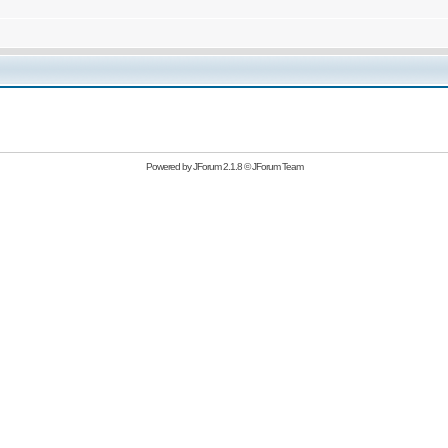
Powered by
JForum 2.1.8
©
JForum Team