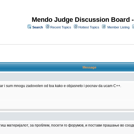
Mendo Judge Discussion Board 
Search
Recent Topics
Hottest Topics
Member Listing
Message
gar i sum mnogu zadovolen od toa kako e objasneto i pocnav da ucam C++.
тиш материјалот, за проблем, посети го форумов, и постави прашање во соод