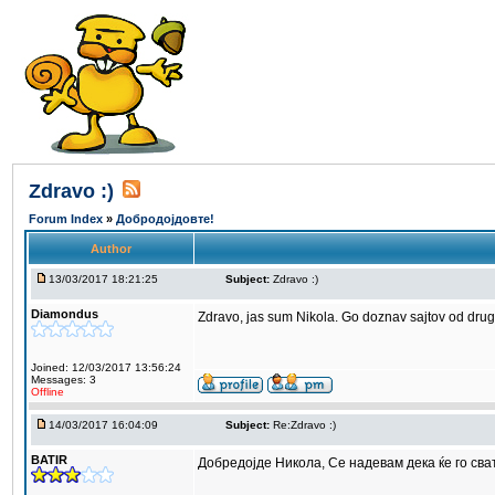
Zdravo :)
Forum Index
»
Добродојдовте!
Author
13/03/2017 18:21:25
Subject:
Zdravo :)
Diamondus
Zdravo, jas sum Nikola. Go doznav sajtov od dru
Joined: 12/03/2017 13:56:24
Messages: 3
Offline
14/03/2017 16:04:09
Subject:
Re:Zdravo :)
BATIR
Добредојде Никола, Се надевам дека ќе го сва