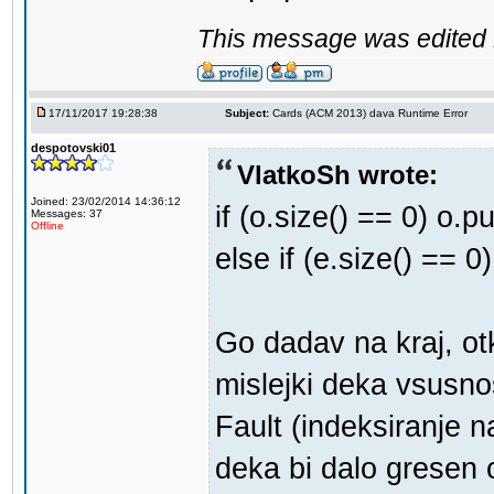
This message was edited 1
17/11/2017 19:28:38
Subject:
Cards (ACM 2013) dava Runtime Error
despotovski01
VlatkoSh wrote:
Joined: 23/02/2014 14:36:12
if (o.size() == 0) o.
Messages: 37
Offline
else if (e.size() == 
Go dadav na kraj, ot
mislejki deka vsusn
Fault (indeksiranje 
deka bi dalo gresen 