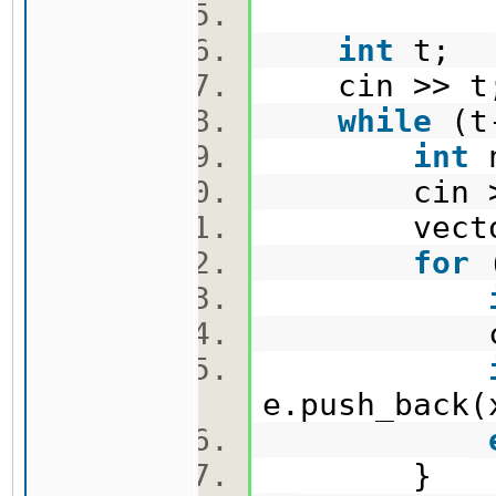
int
t;
cin >> 
while
(t
int
cin >
vecto
for
cin 
e.push_bac
}