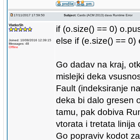
17/11/2017 17:59:50
Subject:
Cards (ACM 2013) dava Runtime Error
VlatkoSh
if (o.size() == 0) o.p
else if (e.size() == 0
Joined: 10/08/2016 12:39:15
Messages: 48
Offline
Go dadav na kraj, ot
mislejki deka vsusno
Fault (indeksiranje n
deka bi dalo gresen 
tamu, pak dobiva Runt
vtorata i tretata linija
Go popraviv kodot za