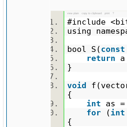
view plain
copy to clipboard
print
?
#include <b
using names
bool S(
const
return
a
}
void
f(vecto
{
int
as =
for
(
int
{