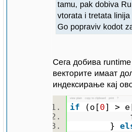
tamu, pak dobiva Run
vtorata i tretata linij
Go popraviv kodot z
Сега добива runtime
векторите имаат до
индексирање кај ово
view plain
copy to clipboard
print
?
if
(o[
0
] > e
f(o,
}
el