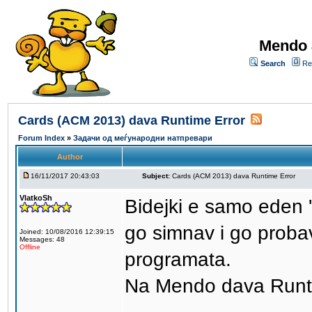
Mendo 
Search
Re
Cards (ACM 2013) dava Runtime Error
Forum Index
»
Задачи од меѓународни натпревари
Author
16/11/2017 20:43:03
Subject:
Cards (ACM 2013) dava Runtime Error
VlatkoSh
Bidejki e samo eden 
go simnav i go proba
Joined: 10/08/2016 12:39:15
Messages: 48
Offline
programata.
Na Mendo dava Runtim