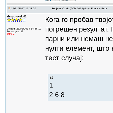
17/11/2017 11:33:50
Subject:
Cards (ACM 2013) dava Runtime Error
despotovski01
Кога го пробав твојо
погрешен резултат.
Joined: 23/02/2014 14:36:12
Messages: 37
Offline
парни или немаш не
нулти елемент, што 
тест случај:
1
2 6 8