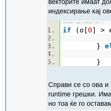
векторите имаат до
индексирање кај ово
view plain
copy to clipboard
print
?
if
(o[
0
] > 
f(o
}
e
f(e
}
Справи се со ова и
runtime грешки. Им
но тоа ќе го остава