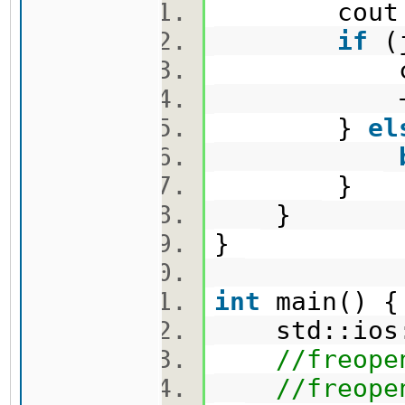
cout <<
if
(
cout 
++
}
el
}
}
}
int
main()
std::ios::
//freope
//freope