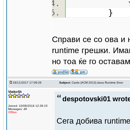
f(e,
}
Справи се со ова и
runtime грешки. Им
но тоа ќе го остава
18/11/2017 17:09:26
Subject:
Cards (ACM 2013) dava Runtime Error
VlatkoSh
despotovski01 wrote
Joined: 10/08/2016 12:39:15
Messages: 48
Offline
Сега добива runtime