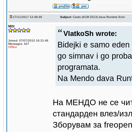
17/11/2017 12:48:46
Subject:
Cards (ACM 2013) dava Runtime Error
MOI
VlatkoSh wrote:
Joined: 07/07/2010 16:31:48
Bidejki e samo eden 
Messages: 447
Offline
go simnav i go proba
programata.
Na Mendo dava Runti
На МЕНДО не се чита
стандарден влез/изл
Зборувам за freopen 