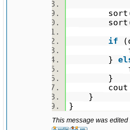
sort(o.be
sort(e.be
if
(
f(o,
}
el
f(e,
}
cout <<
}
}
This message was edited 1