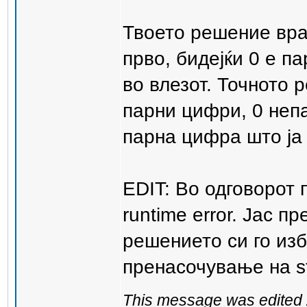
Твоето решение враќ
прво, бидејќи 0 е п
во влезот. Точното 
парни цифри, 0 непа
парна цифра што ја
EDIT: Во одговорот 
runtime error. Јас п
решението си го изб
пренасочување на st
This message was edited 