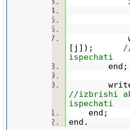
then a
write(
[j]);
/
ispechati
end
wri
//izbrishi a
ispechati
end;
end.