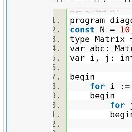
view plain
copy to clipboard
print
?
program dia
const
N =
10
type Matrix 
var abc: Ma
var i, j: i
begin
for
i :
begin
for
begi