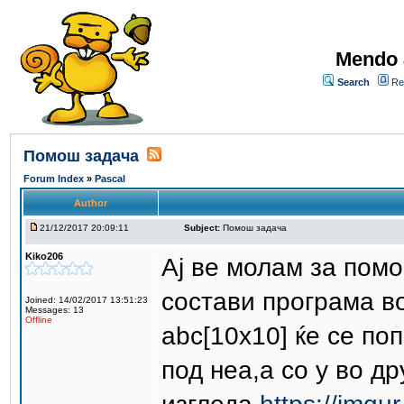
Mendo 
Search
Re
Помош задача
Forum Index
»
Pascal
Author
21/12/2017 20:09:11
Subject:
Помош задача
Kiko206
Ај ве молам за помо
состави програма во
Joined: 14/02/2017 13:51:23
Messages: 13
Offline
abc[10x10] ќе се по
под неа,а со y во д