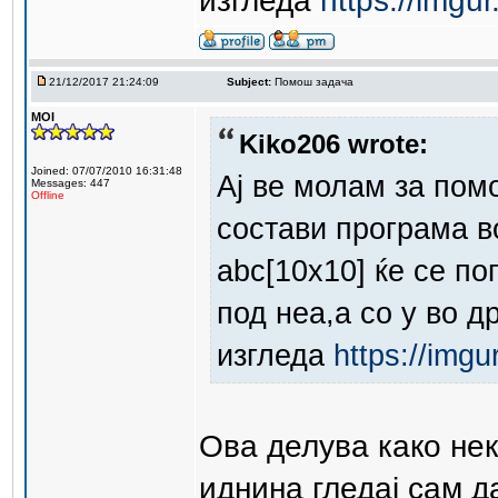
изгледа
https://imgu
21/12/2017 21:24:09
Subject:
Помош задача
MOI
Kiko206 wrote:
Joined: 07/07/2010 16:31:48
Ај ве молам за пом
Messages: 447
Offline
состави програма в
abc[10x10] ќе се по
под неа,а со y во д
изгледа
https://img
Ова делува како нек
иднина гледај сам 