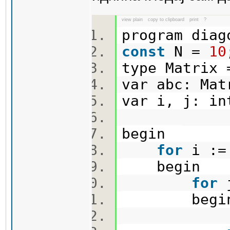
view plain
copy to clipboard
print
?
program dia
const
N =
10
type Matrix 
var abc: Ma
var i, j: i
begin
for
i :
begin
for
begi