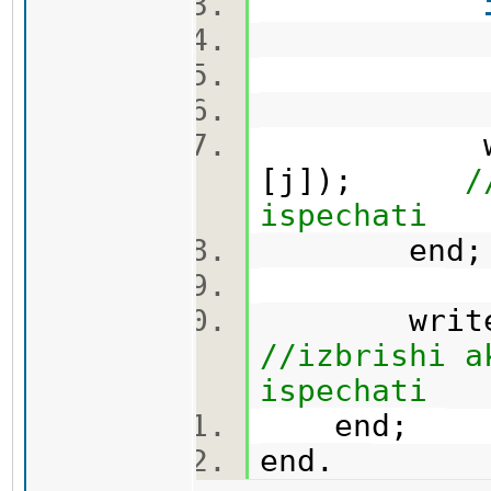
then a
write(
[j]);
/
ispechati
end
wri
//izbrishi a
ispechati
end;
end.