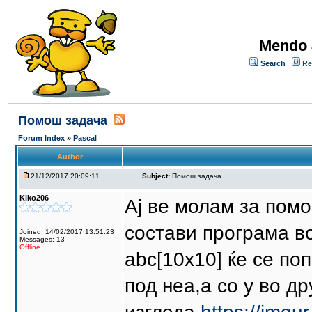
Mendo 
Search
Re
Помош задача
Forum Index
»
Pascal
Author
21/12/2017 20:09:11
Subject:
Помош задача
Kiko206
Ај ве молам за помо
состави програма во
Joined: 14/02/2017 13:51:23
Messages: 13
Offline
abc[10x10] ќе се по
под неа,а со y во д