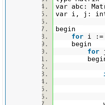
var abc: Ma
var i, j: i
begin
for
i :
begin
for
begi
then a
write(