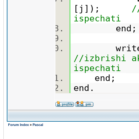
[j]);
/
ispechati
end
wri
//izbrishi a
ispechati
end;
end.
Forum Index
»
Pascal