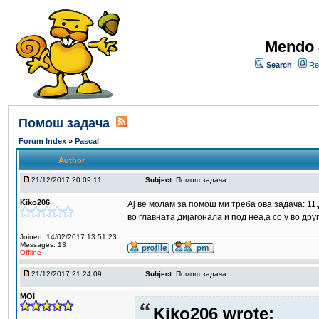
Mendo 
Search
Re
Помош задача
Forum Index
»
Pascal
Author
21/12/2017 20:09:11
Subject:
Помош задача
Kiko206
Ај ве молам за помош ми треба ова задача: 11.
во главната дијагонала и под неа,а со y во др
Joined: 14/02/2017 13:51:23
Messages: 13
Offline
21/12/2017 21:24:09
Subject:
Помош задача
MOI
Kiko206 wrote: