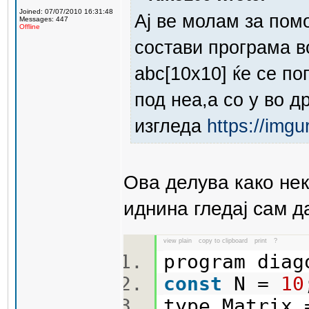
Joined: 07/07/2010 16:31:48
Ај ве молам за пом
Messages: 447
Offline
состави програма в
abc[10x10] ќе се по
под неа,а со y во д
изгледа
https://img
Ова делува како нек
иднина гледај сам 
view plain
copy to clipboard
print
?
program dia
const
N =
10
type Matrix 